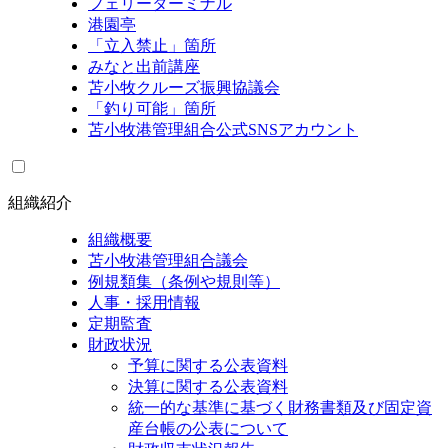
フェリーターミナル
港園亭
「立入禁止」箇所
みなと出前講座
苫小牧クルーズ振興協議会
「釣り可能」箇所
苫小牧港管理組合公式SNSアカウント
組織紹介
組織概要
苫小牧港管理組合議会
例規類集（条例や規則等）
人事・採用情報
定期監査
財政状況
予算に関する公表資料
決算に関する公表資料
統一的な基準に基づく財務書類及び固定資
産台帳の公表について