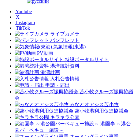
Youtube
X
Instagram
TikTok
ライブカメラ
パンフレット
気象情報(東港)
PV動画
特設ポータルサイト
港湾統計資料
港湾計画
入札公告情報
申請・届出
苫小牧クルーズ振興協議
会
みなとオアシス苫小牧
苫小牧港利用促進協議会
キラキラ公園
港園亭 ～港公
園バーベキュー施設～
ネーミングライツ事業