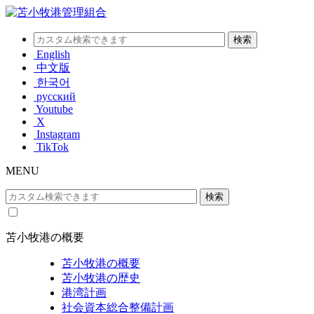
English
中文版
한국어
русский
Youtube
X
Instagram
TikTok
MENU
苫小牧港の概要
苫小牧港の概要
苫小牧港の歴史
港湾計画
社会資本総合整備計画