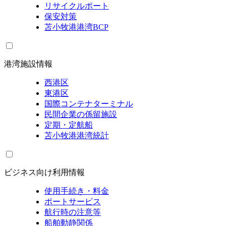
リサイクルポート
保安対策
苫小牧港港湾BCP
港湾施設情報
西港区
東港区
国際コンテナターミナル
民間企業の係留施設
定期・定航船
苫小牧港港湾統計
ビジネス向け利用情報
使用手続き・料金
ポートサービス
航行時の注意等
船舶動静関係