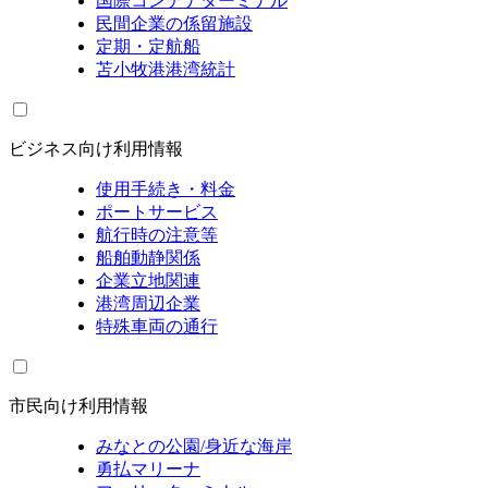
国際コンテナターミナル
民間企業の係留施設
定期・定航船
苫小牧港港湾統計
ビジネス向け利用情報
使用手続き・料金
ポートサービス
航行時の注意等
船舶動静関係
企業立地関連
港湾周辺企業
特殊車両の通行
市民向け利用情報
みなとの公園/身近な海岸
勇払マリーナ