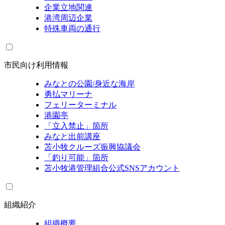
企業立地関連
港湾周辺企業
特殊車両の通行
市民向け利用情報
みなとの公園/身近な海岸
勇払マリーナ
フェリーターミナル
港園亭
「立入禁止」箇所
みなと出前講座
苫小牧クルーズ振興協議会
「釣り可能」箇所
苫小牧港管理組合公式SNSアカウント
組織紹介
組織概要