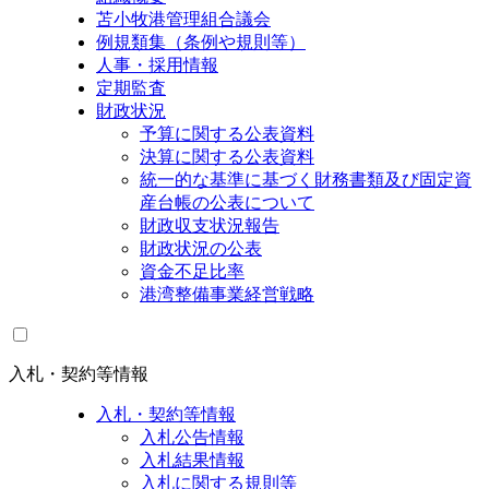
苫小牧港管理組合議会
例規類集（条例や規則等）
人事・採用情報
定期監査
財政状況
予算に関する公表資料
決算に関する公表資料
統一的な基準に基づく財務書類及び固定資
産台帳の公表について
財政収支状況報告
財政状況の公表
資金不足比率
港湾整備事業経営戦略
入札・契約等情報
入札・契約等情報
入札公告情報
入札結果情報
入札に関する規則等