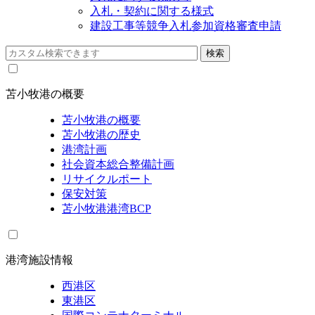
入札・契約に関する様式
建設工事等競争入札参加資格審査申請
苫小牧港の概要
苫小牧港の概要
苫小牧港の歴史
港湾計画
社会資本総合整備計画
リサイクルポート
保安対策
苫小牧港港湾BCP
港湾施設情報
西港区
東港区