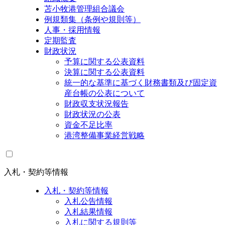
苫小牧港管理組合議会
例規類集（条例や規則等）
人事・採用情報
定期監査
財政状況
予算に関する公表資料
決算に関する公表資料
統一的な基準に基づく財務書類及び固定資
産台帳の公表について
財政収支状況報告
財政状況の公表
資金不足比率
港湾整備事業経営戦略
入札・契約等情報
入札・契約等情報
入札公告情報
入札結果情報
入札に関する規則等