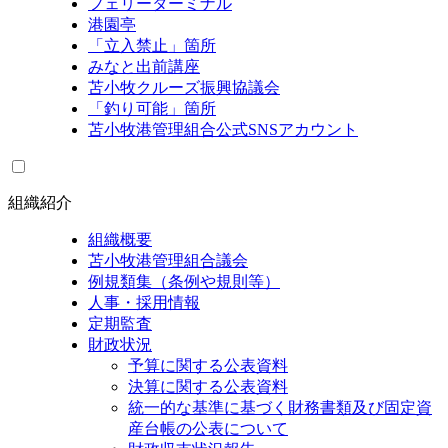
フェリーターミナル
港園亭
「立入禁止」箇所
みなと出前講座
苫小牧クルーズ振興協議会
「釣り可能」箇所
苫小牧港管理組合公式SNSアカウント
組織紹介
組織概要
苫小牧港管理組合議会
例規類集（条例や規則等）
人事・採用情報
定期監査
財政状況
予算に関する公表資料
決算に関する公表資料
統一的な基準に基づく財務書類及び固定資
産台帳の公表について