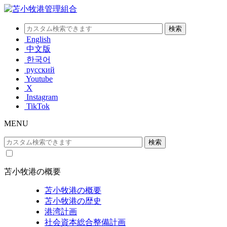
English
中文版
한국어
русский
Youtube
X
Instagram
TikTok
MENU
苫小牧港の概要
苫小牧港の概要
苫小牧港の歴史
港湾計画
社会資本総合整備計画