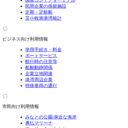
国際コンテナターミナル
民間企業の係留施設
定期・定航船
苫小牧港港湾統計
ビジネス向け利用情報
使用手続き・料金
ポートサービス
航行時の注意等
船舶動静関係
企業立地関連
港湾周辺企業
特殊車両の通行
市民向け利用情報
みなとの公園/身近な海岸
勇払マリーナ