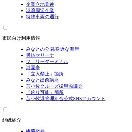
企業立地関連
港湾周辺企業
特殊車両の通行
市民向け利用情報
みなとの公園/身近な海岸
勇払マリーナ
フェリーターミナル
港園亭
「立入禁止」箇所
みなと出前講座
苫小牧クルーズ振興協議会
「釣り可能」箇所
苫小牧港管理組合公式SNSアカウント
組織紹介
組織概要