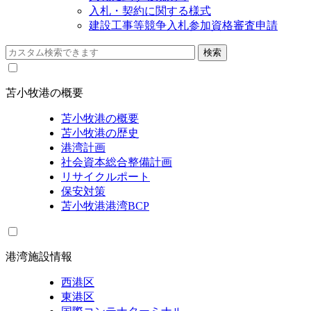
入札・契約に関する様式
建設工事等競争入札参加資格審査申請
苫小牧港の概要
苫小牧港の概要
苫小牧港の歴史
港湾計画
社会資本総合整備計画
リサイクルポート
保安対策
苫小牧港港湾BCP
港湾施設情報
西港区
東港区