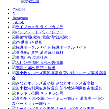
Youtube
X
Instagram
TikTok
ライブカメラ
パンフレット
気象情報(東港)
PV動画
特設ポータルサイト
港湾統計資料
港湾計画
入札公告情報
申請・届出
苫小牧クルーズ振興協議
会
みなとオアシス苫小牧
苫小牧港利用促進協議会
キラキラ公園
港園亭 ～港公
園バーベキュー施設～
ネーミングライツ事業