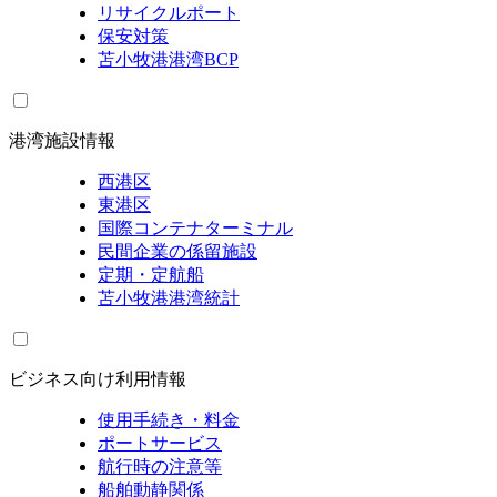
リサイクルポート
保安対策
苫小牧港港湾BCP
港湾施設情報
西港区
東港区
国際コンテナターミナル
民間企業の係留施設
定期・定航船
苫小牧港港湾統計
ビジネス向け利用情報
使用手続き・料金
ポートサービス
航行時の注意等
船舶動静関係