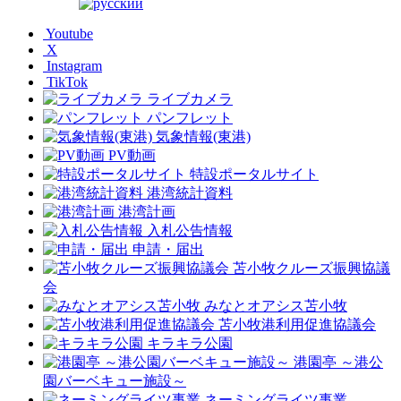
Youtube
X
Instagram
TikTok
ライブカメラ
パンフレット
気象情報(東港)
PV動画
特設ポータルサイト
港湾統計資料
港湾計画
入札公告情報
申請・届出
苫小牧クルーズ振興協議
会
みなとオアシス苫小牧
苫小牧港利用促進協議会
キラキラ公園
港園亭 ～港公
園バーベキュー施設～
ネーミングライツ事業