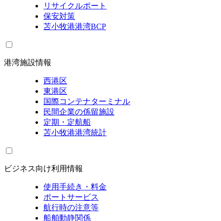
リサイクルポート
保安対策
苫小牧港港湾BCP
港湾施設情報
西港区
東港区
国際コンテナターミナル
民間企業の係留施設
定期・定航船
苫小牧港港湾統計
ビジネス向け利用情報
使用手続き・料金
ポートサービス
航行時の注意等
船舶動静関係