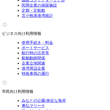
国際コンテナターミナル
民間企業の係留施設
定期・定航船
苫小牧港港湾統計
ビジネス向け利用情報
使用手続き・料金
ポートサービス
航行時の注意等
船舶動静関係
企業立地関連
港湾周辺企業
特殊車両の通行
市民向け利用情報
みなとの公園/身近な海岸
勇払マリーナ