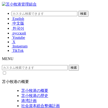
English
中文版
한국어
русский
Youtube
X
Instagram
TikTok
MENU
苫小牧港の概要
苫小牧港の概要
苫小牧港の歴史
港湾計画
社会資本総合整備計画