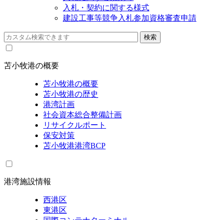
入札・契約に関する様式
建設工事等競争入札参加資格審査申請
苫小牧港の概要
苫小牧港の概要
苫小牧港の歴史
港湾計画
社会資本総合整備計画
リサイクルポート
保安対策
苫小牧港港湾BCP
港湾施設情報
西港区
東港区