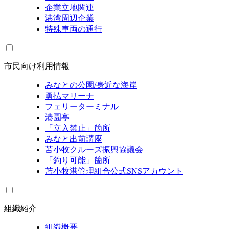
企業立地関連
港湾周辺企業
特殊車両の通行
市民向け利用情報
みなとの公園/身近な海岸
勇払マリーナ
フェリーターミナル
港園亭
「立入禁止」箇所
みなと出前講座
苫小牧クルーズ振興協議会
「釣り可能」箇所
苫小牧港管理組合公式SNSアカウント
組織紹介
組織概要