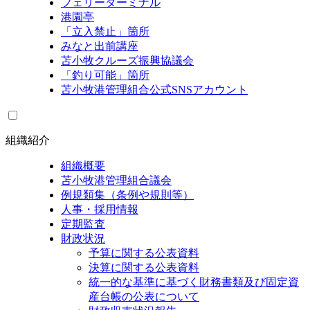
フェリーターミナル
港園亭
「立入禁止」箇所
みなと出前講座
苫小牧クルーズ振興協議会
「釣り可能」箇所
苫小牧港管理組合公式SNSアカウント
組織紹介
組織概要
苫小牧港管理組合議会
例規類集（条例や規則等）
人事・採用情報
定期監査
財政状況
予算に関する公表資料
決算に関する公表資料
統一的な基準に基づく財務書類及び固定資
産台帳の公表について