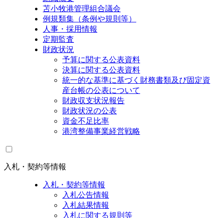
苫小牧港管理組合議会
例規類集（条例や規則等）
人事・採用情報
定期監査
財政状況
予算に関する公表資料
決算に関する公表資料
統一的な基準に基づく財務書類及び固定資
産台帳の公表について
財政収支状況報告
財政状況の公表
資金不足比率
港湾整備事業経営戦略
入札・契約等情報
入札・契約等情報
入札公告情報
入札結果情報
入札に関する規則等