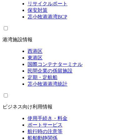
リサイクルポート
保安対策
苫小牧港港湾BCP
港湾施設情報
西港区
東港区
国際コンテナターミナル
民間企業の係留施設
定期・定航船
苫小牧港港湾統計
ビジネス向け利用情報
使用手続き・料金
ポートサービス
航行時の注意等
船舶動静関係