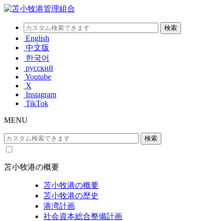
English
中文版
한국어
русский
Youtube
X
Instagram
TikTok
MENU
苫小牧港の概要
苫小牧港の概要
苫小牧港の歴史
港湾計画
社会資本総合整備計画