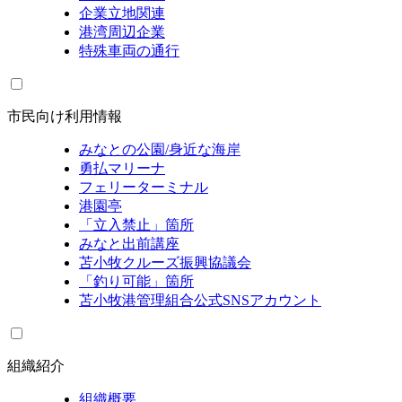
企業立地関連
港湾周辺企業
特殊車両の通行
市民向け利用情報
みなとの公園/身近な海岸
勇払マリーナ
フェリーターミナル
港園亭
「立入禁止」箇所
みなと出前講座
苫小牧クルーズ振興協議会
「釣り可能」箇所
苫小牧港管理組合公式SNSアカウント
組織紹介
組織概要