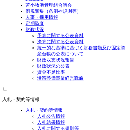
苫小牧港管理組合議会
例規類集（条例や規則等）
人事・採用情報
定期監査
財政状況
予算に関する公表資料
決算に関する公表資料
統一的な基準に基づく財務書類及び固定資
産台帳の公表について
財政収支状況報告
財政状況の公表
資金不足比率
港湾整備事業経営戦略
入札・契約等情報
入札・契約等情報
入札公告情報
入札結果情報
入札に関する規則等