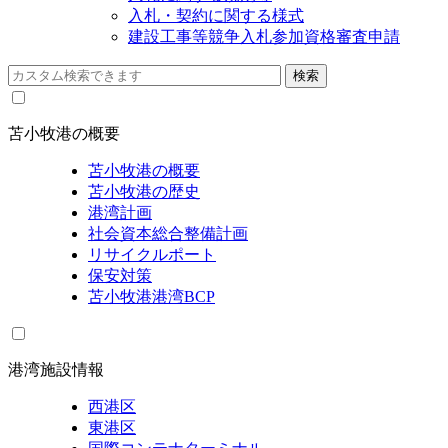
入札・契約に関する様式
建設工事等競争入札参加資格審査申請
苫小牧港の概要
苫小牧港の概要
苫小牧港の歴史
港湾計画
社会資本総合整備計画
リサイクルポート
保安対策
苫小牧港港湾BCP
港湾施設情報
西港区
東港区