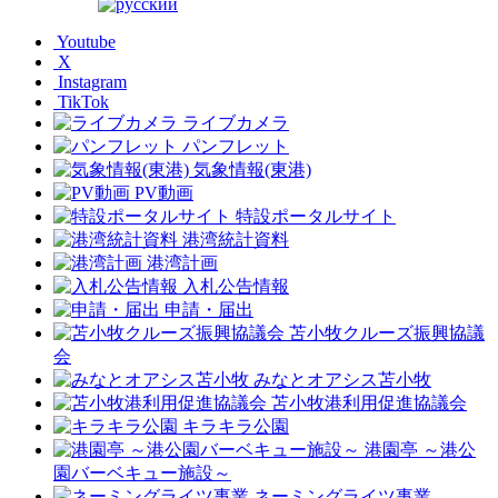
Youtube
X
Instagram
TikTok
ライブカメラ
パンフレット
気象情報(東港)
PV動画
特設ポータルサイト
港湾統計資料
港湾計画
入札公告情報
申請・届出
苫小牧クルーズ振興協議
会
みなとオアシス苫小牧
苫小牧港利用促進協議会
キラキラ公園
港園亭 ～港公
園バーベキュー施設～
ネーミングライツ事業