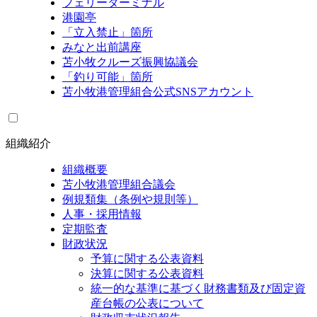
フェリーターミナル
港園亭
「立入禁止」箇所
みなと出前講座
苫小牧クルーズ振興協議会
「釣り可能」箇所
苫小牧港管理組合公式SNSアカウント
組織紹介
組織概要
苫小牧港管理組合議会
例規類集（条例や規則等）
人事・採用情報
定期監査
財政状況
予算に関する公表資料
決算に関する公表資料
統一的な基準に基づく財務書類及び固定資
産台帳の公表について