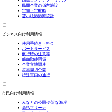
国際コンテナターミナル
民間企業の係留施設
定期・定航船
苫小牧港港湾統計
ビジネス向け利用情報
使用手続き・料金
ポートサービス
航行時の注意等
船舶動静関係
企業立地関連
港湾周辺企業
特殊車両の通行
市民向け利用情報
みなとの公園/身近な海岸
勇払マリーナ