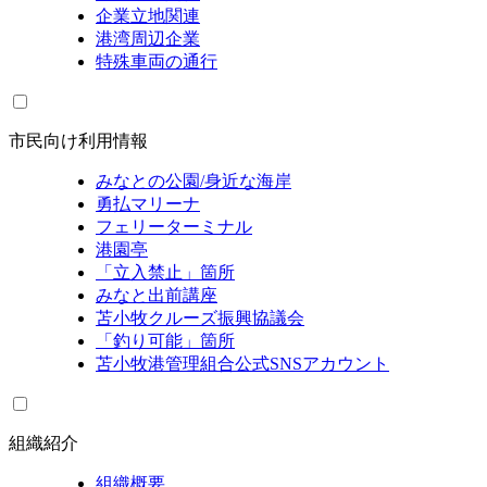
企業立地関連
港湾周辺企業
特殊車両の通行
市民向け利用情報
みなとの公園/身近な海岸
勇払マリーナ
フェリーターミナル
港園亭
「立入禁止」箇所
みなと出前講座
苫小牧クルーズ振興協議会
「釣り可能」箇所
苫小牧港管理組合公式SNSアカウント
組織紹介
組織概要