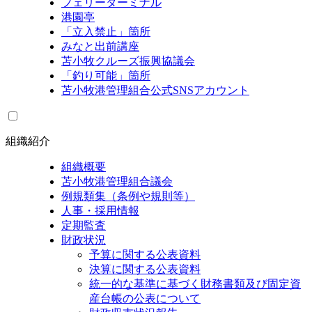
フェリーターミナル
港園亭
「立入禁止」箇所
みなと出前講座
苫小牧クルーズ振興協議会
「釣り可能」箇所
苫小牧港管理組合公式SNSアカウント
組織紹介
組織概要
苫小牧港管理組合議会
例規類集（条例や規則等）
人事・採用情報
定期監査
財政状況
予算に関する公表資料
決算に関する公表資料
統一的な基準に基づく財務書類及び固定資
産台帳の公表について