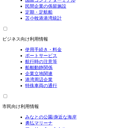
国際コンテナターミナル
民間企業の係留施設
定期・定航船
苫小牧港港湾統計
ビジネス向け利用情報
使用手続き・料金
ポートサービス
航行時の注意等
船舶動静関係
企業立地関連
港湾周辺企業
特殊車両の通行
市民向け利用情報
みなとの公園/身近な海岸
勇払マリーナ