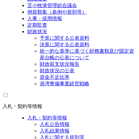
苫小牧港管理組合議会
例規類集（条例や規則等）
人事・採用情報
定期監査
財政状況
予算に関する公表資料
決算に関する公表資料
統一的な基準に基づく財務書類及び固定資
産台帳の公表について
財政収支状況報告
財政状況の公表
資金不足比率
港湾整備事業経営戦略
入札・契約等情報
入札・契約等情報
入札公告情報
入札結果情報
入札に関する規則等