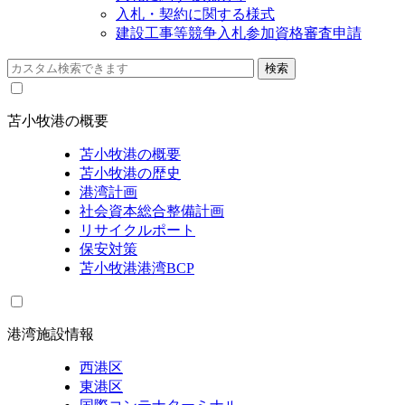
入札・契約に関する様式
建設工事等競争入札参加資格審査申請
苫小牧港の概要
苫小牧港の概要
苫小牧港の歴史
港湾計画
社会資本総合整備計画
リサイクルポート
保安対策
苫小牧港港湾BCP
港湾施設情報
西港区
東港区