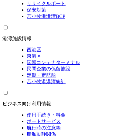
リサイクルポート
保安対策
苫小牧港港湾BCP
港湾施設情報
西港区
東港区
国際コンテナターミナル
民間企業の係留施設
定期・定航船
苫小牧港港湾統計
ビジネス向け利用情報
使用手続き・料金
ポートサービス
航行時の注意等
船舶動静関係