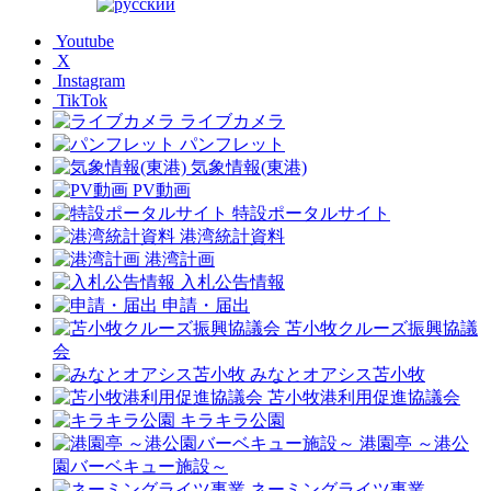
Youtube
X
Instagram
TikTok
ライブカメラ
パンフレット
気象情報(東港)
PV動画
特設ポータルサイト
港湾統計資料
港湾計画
入札公告情報
申請・届出
苫小牧クルーズ振興協議
会
みなとオアシス苫小牧
苫小牧港利用促進協議会
キラキラ公園
港園亭 ～港公
園バーベキュー施設～
ネーミングライツ事業