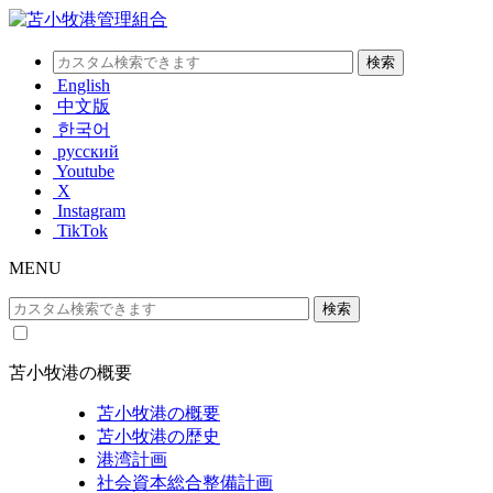
English
中文版
한국어
русский
Youtube
X
Instagram
TikTok
MENU
苫小牧港の概要
苫小牧港の概要
苫小牧港の歴史
港湾計画
社会資本総合整備計画