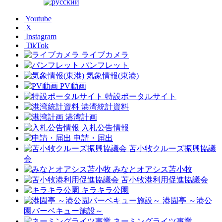
Youtube
X
Instagram
TikTok
ライブカメラ
パンフレット
気象情報(東港)
PV動画
特設ポータルサイト
港湾統計資料
港湾計画
入札公告情報
申請・届出
苫小牧クルーズ振興協議
会
みなとオアシス苫小牧
苫小牧港利用促進協議会
キラキラ公園
港園亭 ～港公
園バーベキュー施設～
ネーミングライツ事業