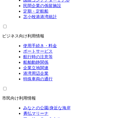
国際コンテナターミナル
民間企業の係留施設
定期・定航船
苫小牧港港湾統計
ビジネス向け利用情報
使用手続き・料金
ポートサービス
航行時の注意等
船舶動静関係
企業立地関連
港湾周辺企業
特殊車両の通行
市民向け利用情報
みなとの公園/身近な海岸
勇払マリーナ