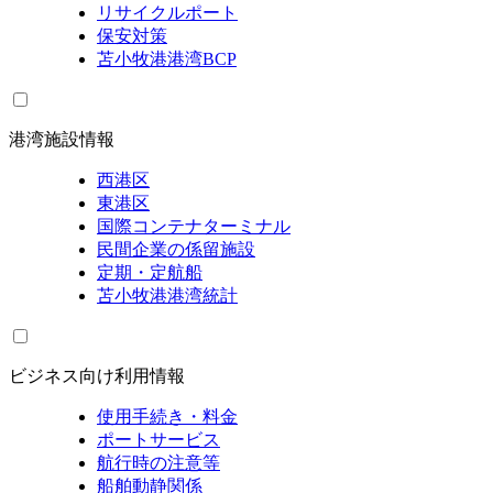
リサイクルポート
保安対策
苫小牧港港湾BCP
港湾施設情報
西港区
東港区
国際コンテナターミナル
民間企業の係留施設
定期・定航船
苫小牧港港湾統計
ビジネス向け利用情報
使用手続き・料金
ポートサービス
航行時の注意等
船舶動静関係