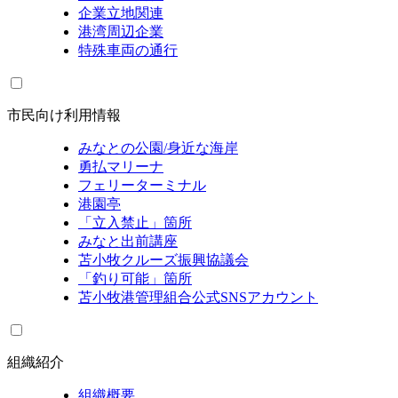
企業立地関連
港湾周辺企業
特殊車両の通行
市民向け利用情報
みなとの公園/身近な海岸
勇払マリーナ
フェリーターミナル
港園亭
「立入禁止」箇所
みなと出前講座
苫小牧クルーズ振興協議会
「釣り可能」箇所
苫小牧港管理組合公式SNSアカウント
組織紹介
組織概要