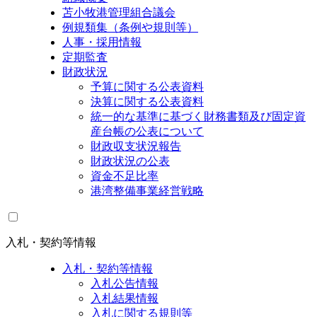
苫小牧港管理組合議会
例規類集（条例や規則等）
人事・採用情報
定期監査
財政状況
予算に関する公表資料
決算に関する公表資料
統一的な基準に基づく財務書類及び固定資
産台帳の公表について
財政収支状況報告
財政状況の公表
資金不足比率
港湾整備事業経営戦略
入札・契約等情報
入札・契約等情報
入札公告情報
入札結果情報
入札に関する規則等