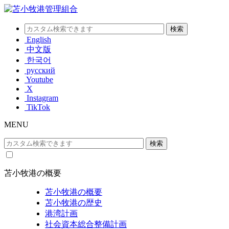
English
中文版
한국어
русский
Youtube
X
Instagram
TikTok
MENU
苫小牧港の概要
苫小牧港の概要
苫小牧港の歴史
港湾計画
社会資本総合整備計画