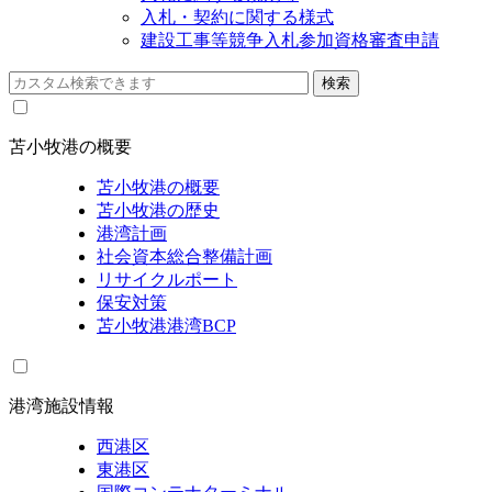
入札・契約に関する様式
建設工事等競争入札参加資格審査申請
苫小牧港の概要
苫小牧港の概要
苫小牧港の歴史
港湾計画
社会資本総合整備計画
リサイクルポート
保安対策
苫小牧港港湾BCP
港湾施設情報
西港区
東港区