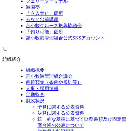
フェリーターミナル
港園亭
「立入禁止」箇所
みなと出前講座
苫小牧クルーズ振興協議会
「釣り可能」箇所
苫小牧港管理組合公式SNSアカウント
組織紹介
組織概要
苫小牧港管理組合議会
例規類集（条例や規則等）
人事・採用情報
定期監査
財政状況
予算に関する公表資料
決算に関する公表資料
統一的な基準に基づく財務書類及び固定資
産台帳の公表について