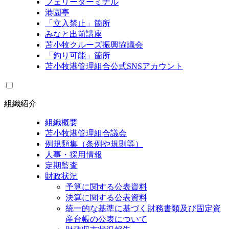
フェリーターミナル
港園亭
「立入禁止」箇所
みなと出前講座
苫小牧クルーズ振興協議会
「釣り可能」箇所
苫小牧港管理組合公式SNSアカウント
組織紹介
組織概要
苫小牧港管理組合議会
例規類集（条例や規則等）
人事・採用情報
定期監査
財政状況
予算に関する公表資料
決算に関する公表資料
統一的な基準に基づく財務書類及び固定資
産台帳の公表について