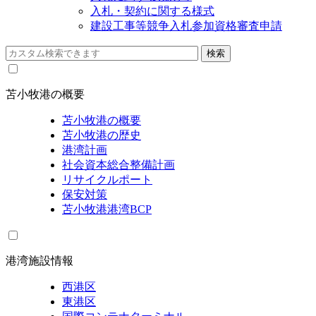
入札・契約に関する様式
建設工事等競争入札参加資格審査申請
苫小牧港の概要
苫小牧港の概要
苫小牧港の歴史
港湾計画
社会資本総合整備計画
リサイクルポート
保安対策
苫小牧港港湾BCP
港湾施設情報
西港区
東港区