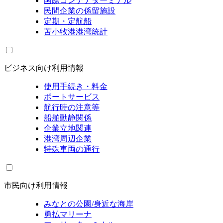
国際コンテナターミナル
民間企業の係留施設
定期・定航船
苫小牧港港湾統計
ビジネス向け利用情報
使用手続き・料金
ポートサービス
航行時の注意等
船舶動静関係
企業立地関連
港湾周辺企業
特殊車両の通行
市民向け利用情報
みなとの公園/身近な海岸
勇払マリーナ