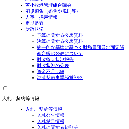
苫小牧港管理組合議会
例規類集（条例や規則等）
人事・採用情報
定期監査
財政状況
予算に関する公表資料
決算に関する公表資料
統一的な基準に基づく財務書類及び固定資
産台帳の公表について
財政収支状況報告
財政状況の公表
資金不足比率
港湾整備事業経営戦略
入札・契約等情報
入札・契約等情報
入札公告情報
入札結果情報
入札に関する規則等