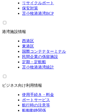
リサイクルポート
保安対策
苫小牧港港湾BCP
港湾施設情報
西港区
東港区
国際コンテナターミナル
民間企業の係留施設
定期・定航船
苫小牧港港湾統計
ビジネス向け利用情報
使用手続き・料金
ポートサービス
航行時の注意等
船舶動静関係