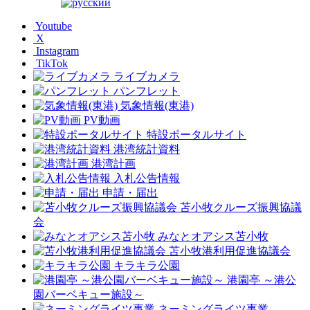
Youtube
X
Instagram
TikTok
ライブカメラ
パンフレット
気象情報(東港)
PV動画
特設ポータルサイト
港湾統計資料
港湾計画
入札公告情報
申請・届出
苫小牧クルーズ振興協議
会
みなとオアシス苫小牧
苫小牧港利用促進協議会
キラキラ公園
港園亭 ～港公
園バーベキュー施設～
ネーミングライツ事業