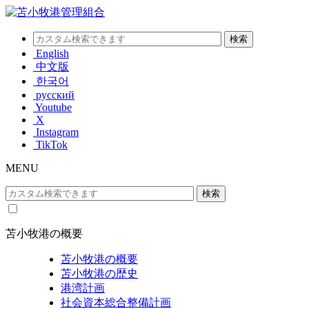
English
中文版
한국어
русский
Youtube
X
Instagram
TikTok
MENU
苫小牧港の概要
苫小牧港の概要
苫小牧港の歴史
港湾計画
社会資本総合整備計画