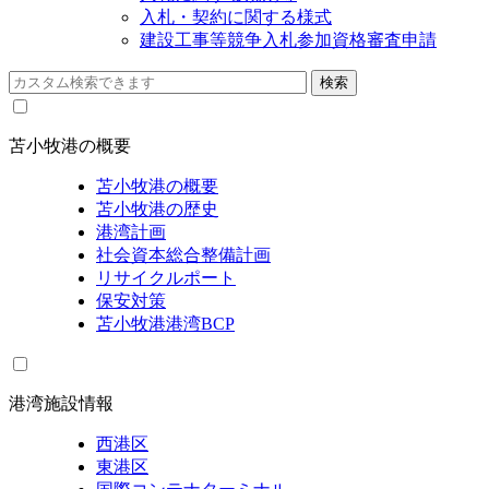
入札・契約に関する様式
建設工事等競争入札参加資格審査申請
苫小牧港の概要
苫小牧港の概要
苫小牧港の歴史
港湾計画
社会資本総合整備計画
リサイクルポート
保安対策
苫小牧港港湾BCP
港湾施設情報
西港区
東港区