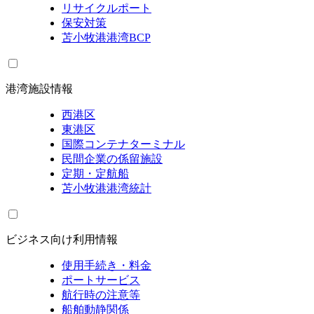
リサイクルポート
保安対策
苫小牧港港湾BCP
港湾施設情報
西港区
東港区
国際コンテナターミナル
民間企業の係留施設
定期・定航船
苫小牧港港湾統計
ビジネス向け利用情報
使用手続き・料金
ポートサービス
航行時の注意等
船舶動静関係