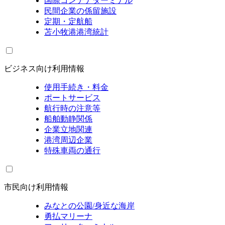
国際コンテナターミナル
民間企業の係留施設
定期・定航船
苫小牧港港湾統計
ビジネス向け利用情報
使用手続き・料金
ポートサービス
航行時の注意等
船舶動静関係
企業立地関連
港湾周辺企業
特殊車両の通行
市民向け利用情報
みなとの公園/身近な海岸
勇払マリーナ