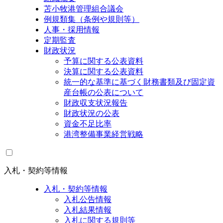
苫小牧港管理組合議会
例規類集（条例や規則等）
人事・採用情報
定期監査
財政状況
予算に関する公表資料
決算に関する公表資料
統一的な基準に基づく財務書類及び固定資
産台帳の公表について
財政収支状況報告
財政状況の公表
資金不足比率
港湾整備事業経営戦略
入札・契約等情報
入札・契約等情報
入札公告情報
入札結果情報
入札に関する規則等