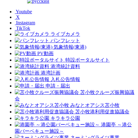
Youtube
X
Instagram
TikTok
ライブカメラ
パンフレット
気象情報(東港)
PV動画
特設ポータルサイト
港湾統計資料
港湾計画
入札公告情報
申請・届出
苫小牧クルーズ振興協議
会
みなとオアシス苫小牧
苫小牧港利用促進協議会
キラキラ公園
港園亭 ～港公
園バーベキュー施設～
ネーミングライツ事業