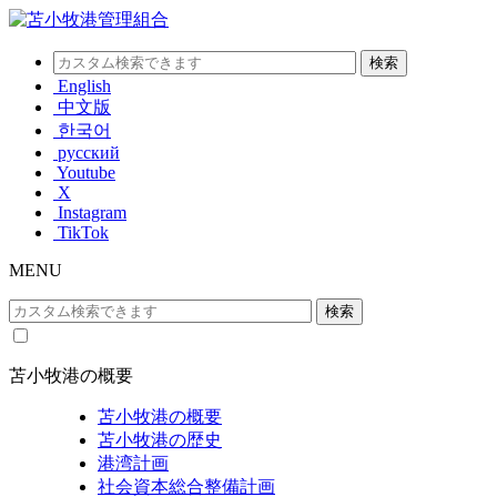
English
中文版
한국어
русский
Youtube
X
Instagram
TikTok
MENU
苫小牧港の概要
苫小牧港の概要
苫小牧港の歴史
港湾計画
社会資本総合整備計画