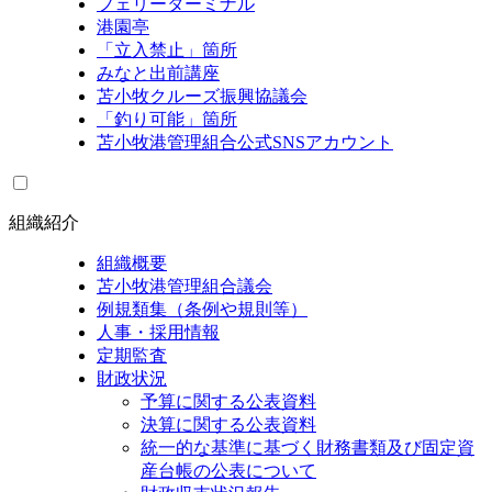
フェリーターミナル
港園亭
「立入禁止」箇所
みなと出前講座
苫小牧クルーズ振興協議会
「釣り可能」箇所
苫小牧港管理組合公式SNSアカウント
組織紹介
組織概要
苫小牧港管理組合議会
例規類集（条例や規則等）
人事・採用情報
定期監査
財政状況
予算に関する公表資料
決算に関する公表資料
統一的な基準に基づく財務書類及び固定資
産台帳の公表について