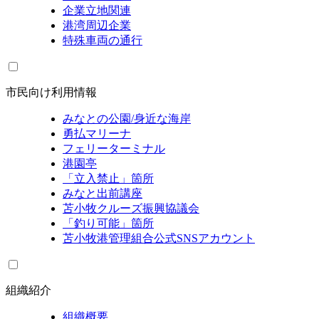
企業立地関連
港湾周辺企業
特殊車両の通行
市民向け利用情報
みなとの公園/身近な海岸
勇払マリーナ
フェリーターミナル
港園亭
「立入禁止」箇所
みなと出前講座
苫小牧クルーズ振興協議会
「釣り可能」箇所
苫小牧港管理組合公式SNSアカウント
組織紹介
組織概要