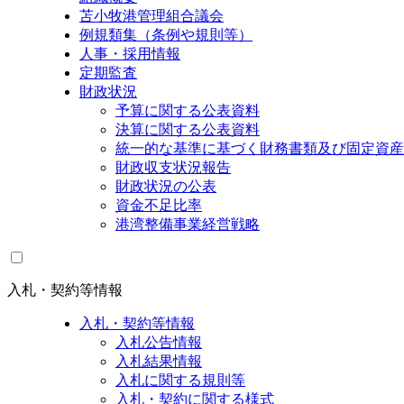
苫小牧港管理組合議会
例規類集（条例や規則等）
人事・採用情報
定期監査
財政状況
予算に関する公表資料
決算に関する公表資料
統一的な基準に基づく財務書類及び固定資産
財政収支状況報告
財政状況の公表
資金不足比率
港湾整備事業経営戦略
入札・契約等情報
入札・契約等情報
入札公告情報
入札結果情報
入札に関する規則等
入札・契約に関する様式