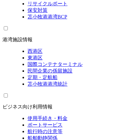
リサイクルポート
保安対策
苫小牧港港湾BCP
港湾施設情報
西港区
東港区
国際コンテナターミナル
民間企業の係留施設
定期・定航船
苫小牧港港湾統計
ビジネス向け利用情報
使用手続き・料金
ポートサービス
航行時の注意等
船舶動静関係