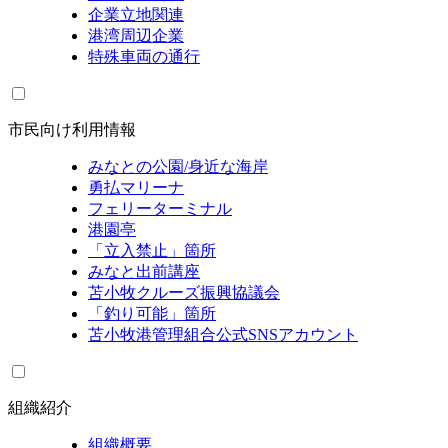
企業立地関連
港湾周辺企業
特殊車両の通行
市民向け利用情報
みなとの公園/身近な海岸
勇払マリーナ
フェリーターミナル
港園亭
「立入禁止」箇所
みなと出前講座
苫小牧クルーズ振興協議会
「釣り可能」箇所
苫小牧港管理組合公式SNSアカウント
組織紹介
組織概要