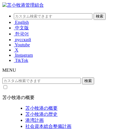
English
中文版
한국어
русский
Youtube
X
Instagram
TikTok
MENU
苫小牧港の概要
苫小牧港の概要
苫小牧港の歴史
港湾計画
社会資本総合整備計画