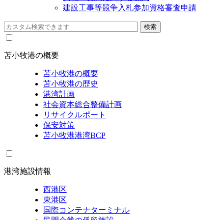
建設工事等競争入札参加資格審査申請
苫小牧港の概要
苫小牧港の概要
苫小牧港の歴史
港湾計画
社会資本総合整備計画
リサイクルポート
保安対策
苫小牧港港湾BCP
港湾施設情報
西港区
東港区
国際コンテナターミナル