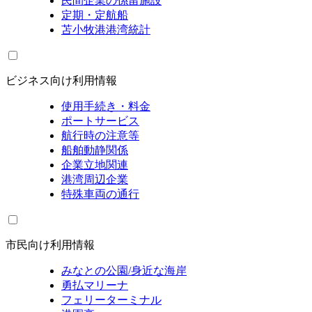
民間企業の係留施設
定期・定航船
苫小牧港港湾統計
ビジネス向け利用情報
使用手続き・料金
ポートサービス
航行時の注意等
船舶動静関係
企業立地関連
港湾周辺企業
特殊車両の通行
市民向け利用情報
みなとの公園/身近な海岸
勇払マリーナ
フェリーターミナル