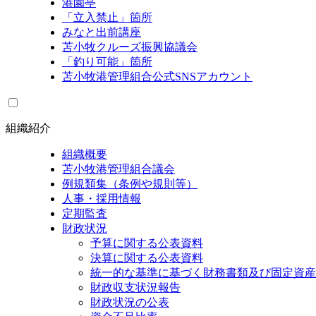
港園亭
「立入禁止」箇所
みなと出前講座
苫小牧クルーズ振興協議会
「釣り可能」箇所
苫小牧港管理組合公式SNSアカウント
組織紹介
組織概要
苫小牧港管理組合議会
例規類集（条例や規則等）
人事・採用情報
定期監査
財政状況
予算に関する公表資料
決算に関する公表資料
統一的な基準に基づく財務書類及び固定資産
財政収支状況報告
財政状況の公表