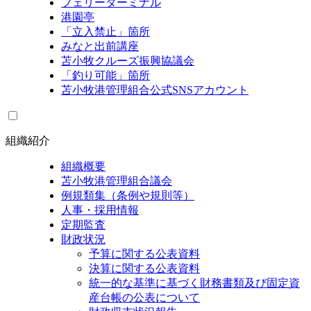
フェリーターミナル
港園亭
「立入禁止」箇所
みなと出前講座
苫小牧クルーズ振興協議会
「釣り可能」箇所
苫小牧港管理組合公式SNSアカウント
組織紹介
組織概要
苫小牧港管理組合議会
例規類集（条例や規則等）
人事・採用情報
定期監査
財政状況
予算に関する公表資料
決算に関する公表資料
統一的な基準に基づく財務書類及び固定資
産台帳の公表について