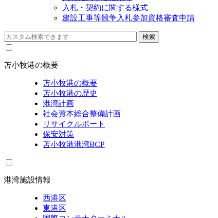
入札・契約に関する様式
建設工事等競争入札参加資格審査申請
苫小牧港の概要
苫小牧港の概要
苫小牧港の歴史
港湾計画
社会資本総合整備計画
リサイクルポート
保安対策
苫小牧港港湾BCP
港湾施設情報
西港区
東港区