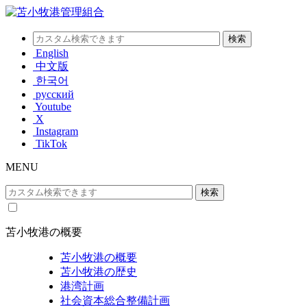
English
中文版
한국어
русский
Youtube
X
Instagram
TikTok
MENU
苫小牧港の概要
苫小牧港の概要
苫小牧港の歴史
港湾計画
社会資本総合整備計画