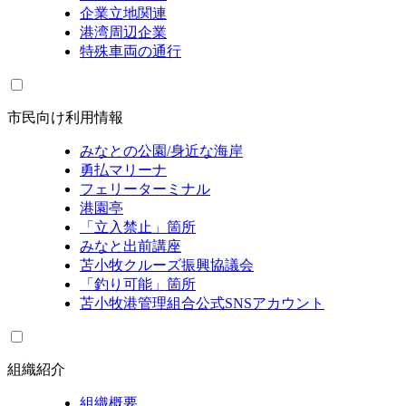
企業立地関連
港湾周辺企業
特殊車両の通行
市民向け利用情報
みなとの公園/身近な海岸
勇払マリーナ
フェリーターミナル
港園亭
「立入禁止」箇所
みなと出前講座
苫小牧クルーズ振興協議会
「釣り可能」箇所
苫小牧港管理組合公式SNSアカウント
組織紹介
組織概要