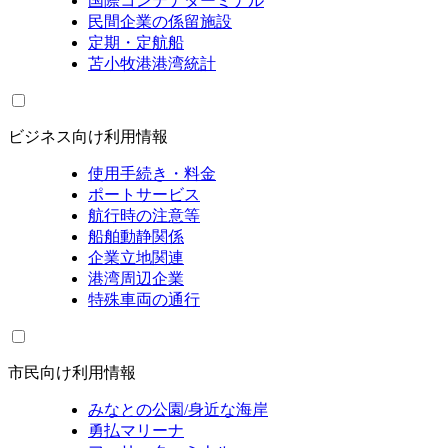
国際コンテナターミナル
民間企業の係留施設
定期・定航船
苫小牧港港湾統計
ビジネス向け利用情報
使用手続き・料金
ポートサービス
航行時の注意等
船舶動静関係
企業立地関連
港湾周辺企業
特殊車両の通行
市民向け利用情報
みなとの公園/身近な海岸
勇払マリーナ