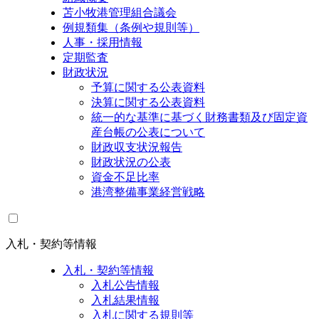
苫小牧港管理組合議会
例規類集（条例や規則等）
人事・採用情報
定期監査
財政状況
予算に関する公表資料
決算に関する公表資料
統一的な基準に基づく財務書類及び固定資
産台帳の公表について
財政収支状況報告
財政状況の公表
資金不足比率
港湾整備事業経営戦略
入札・契約等情報
入札・契約等情報
入札公告情報
入札結果情報
入札に関する規則等