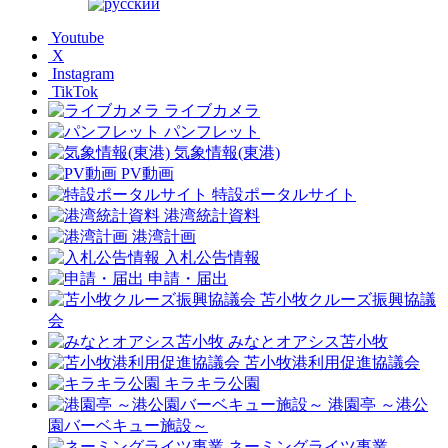
Youtube
X
Instagram
TikTok
ライブカメラ
パンフレット
気象情報(東港)
PV動画
特設ポータルサイト
港湾統計資料
港湾計画
入札公告情報
申請・届出
苫小牧クルーズ振興協議
会
みなとオアシス苫小牧
苫小牧港利用促進協議会
キラキラ公園
港園亭 ～港公
園バーベキュー施設～
ネーミングライツ事業