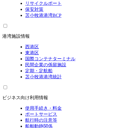
リサイクルポート
保安対策
苫小牧港港湾BCP
港湾施設情報
西港区
東港区
国際コンテナターミナル
民間企業の係留施設
定期・定航船
苫小牧港港湾統計
ビジネス向け利用情報
使用手続き・料金
ポートサービス
航行時の注意等
船舶動静関係