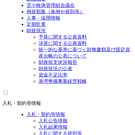
苫小牧港管理組合議会
例規類集（条例や規則等）
人事・採用情報
定期監査
財政状況
予算に関する公表資料
決算に関する公表資料
統一的な基準に基づく財務書類及び固定資
産台帳の公表について
財政収支状況報告
財政状況の公表
資金不足比率
港湾整備事業経営戦略
入札・契約等情報
入札・契約等情報
入札公告情報
入札結果情報
入札に関する規則等