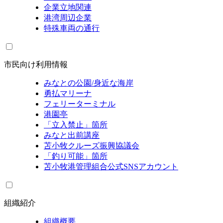
企業立地関連
港湾周辺企業
特殊車両の通行
市民向け利用情報
みなとの公園/身近な海岸
勇払マリーナ
フェリーターミナル
港園亭
「立入禁止」箇所
みなと出前講座
苫小牧クルーズ振興協議会
「釣り可能」箇所
苫小牧港管理組合公式SNSアカウント
組織紹介
組織概要