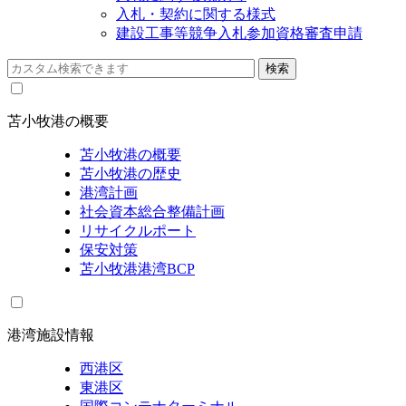
入札・契約に関する様式
建設工事等競争入札参加資格審査申請
苫小牧港の概要
苫小牧港の概要
苫小牧港の歴史
港湾計画
社会資本総合整備計画
リサイクルポート
保安対策
苫小牧港港湾BCP
港湾施設情報
西港区
東港区