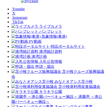
Youtube
X
Instagram
TikTok
ライブカメラ
パンフレット
気象情報(東港)
PV動画
特設ポータルサイト
港湾統計資料
港湾計画
入札公告情報
申請・届出
苫小牧クルーズ振興協議
会
みなとオアシス苫小牧
苫小牧港利用促進協議会
キラキラ公園
港園亭 ～港公
園バーベキュー施設～
ネーミングライツ事業