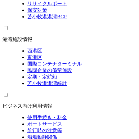
リサイクルポート
保安対策
苫小牧港港湾BCP
港湾施設情報
西港区
東港区
国際コンテナターミナル
民間企業の係留施設
定期・定航船
苫小牧港港湾統計
ビジネス向け利用情報
使用手続き・料金
ポートサービス
航行時の注意等
船舶動静関係