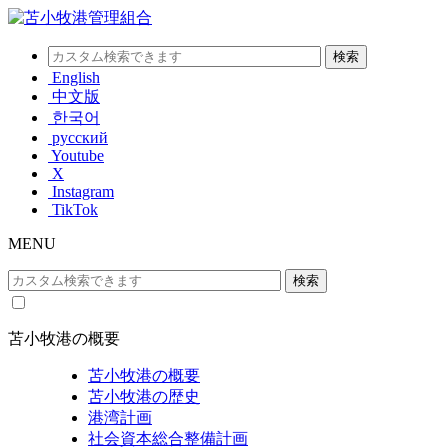
English
中文版
한국어
русский
Youtube
X
Instagram
TikTok
MENU
苫小牧港の概要
苫小牧港の概要
苫小牧港の歴史
港湾計画
社会資本総合整備計画