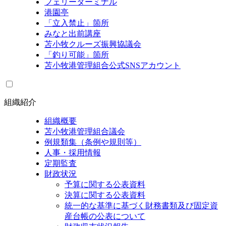
フェリーターミナル
港園亭
「立入禁止」箇所
みなと出前講座
苫小牧クルーズ振興協議会
「釣り可能」箇所
苫小牧港管理組合公式SNSアカウント
組織紹介
組織概要
苫小牧港管理組合議会
例規類集（条例や規則等）
人事・採用情報
定期監査
財政状況
予算に関する公表資料
決算に関する公表資料
統一的な基準に基づく財務書類及び固定資
産台帳の公表について