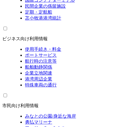
国際コンテナターミナル
民間企業の係留施設
定期・定航船
苫小牧港港湾統計
ビジネス向け利用情報
使用手続き・料金
ポートサービス
航行時の注意等
船舶動静関係
企業立地関連
港湾周辺企業
特殊車両の通行
市民向け利用情報
みなとの公園/身近な海岸
勇払マリーナ