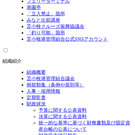
フェリーターミナル
港園亭
「立入禁止」箇所
みなと出前講座
苫小牧クルーズ振興協議会
「釣り可能」箇所
苫小牧港管理組合公式SNSアカウント
組織紹介
組織概要
苫小牧港管理組合議会
例規類集（条例や規則等）
人事・採用情報
定期監査
財政状況
予算に関する公表資料
決算に関する公表資料
統一的な基準に基づく財務書類及び固定資
産台帳の公表について