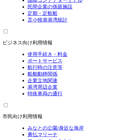
国際コンテナターミナル
民間企業の係留施設
定期・定航船
苫小牧港港湾統計
ビジネス向け利用情報
使用手続き・料金
ポートサービス
航行時の注意等
船舶動静関係
企業立地関連
港湾周辺企業
特殊車両の通行
市民向け利用情報
みなとの公園/身近な海岸
勇払マリーナ