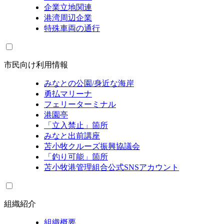
企業立地関連
港湾周辺企業
特殊車両の通行
市民向け利用情報
みなとの公園/身近な海岸
勇払マリーナ
フェリーターミナル
港園亭
「立入禁止」箇所
みなと出前講座
苫小牧クルーズ振興協議会
「釣り可能」箇所
苫小牧港管理組合公式SNSアカウント
組織紹介
組織概要