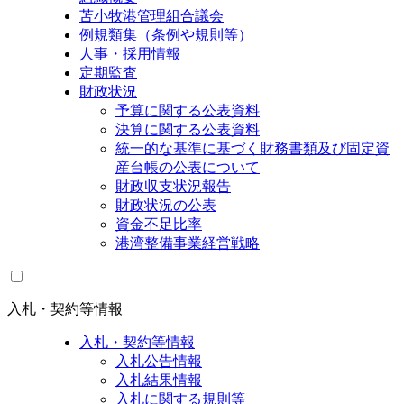
苫小牧港管理組合議会
例規類集（条例や規則等）
人事・採用情報
定期監査
財政状況
予算に関する公表資料
決算に関する公表資料
統一的な基準に基づく財務書類及び固定資
産台帳の公表について
財政収支状況報告
財政状況の公表
資金不足比率
港湾整備事業経営戦略
入札・契約等情報
入札・契約等情報
入札公告情報
入札結果情報
入札に関する規則等