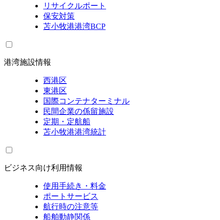
リサイクルポート
保安対策
苫小牧港港湾BCP
港湾施設情報
西港区
東港区
国際コンテナターミナル
民間企業の係留施設
定期・定航船
苫小牧港港湾統計
ビジネス向け利用情報
使用手続き・料金
ポートサービス
航行時の注意等
船舶動静関係