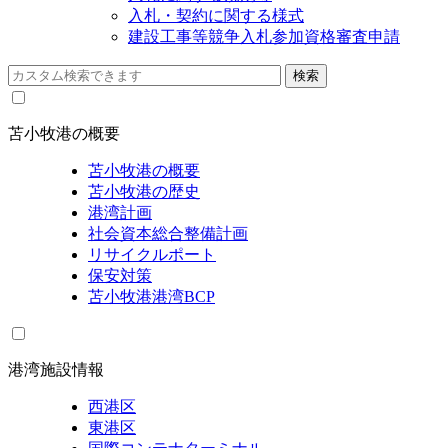
入札・契約に関する様式
建設工事等競争入札参加資格審査申請
苫小牧港の概要
苫小牧港の概要
苫小牧港の歴史
港湾計画
社会資本総合整備計画
リサイクルポート
保安対策
苫小牧港港湾BCP
港湾施設情報
西港区
東港区