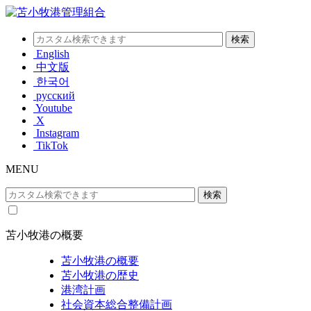
English
中文版
한국어
русский
Youtube
X
Instagram
TikTok
MENU
苫小牧港の概要
苫小牧港の概要
苫小牧港の歴史
港湾計画
社会資本総合整備計画