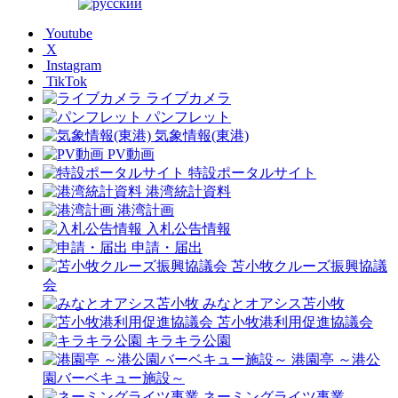
Youtube
X
Instagram
TikTok
ライブカメラ
パンフレット
気象情報(東港)
PV動画
特設ポータルサイト
港湾統計資料
港湾計画
入札公告情報
申請・届出
苫小牧クルーズ振興協議
会
みなとオアシス苫小牧
苫小牧港利用促進協議会
キラキラ公園
港園亭 ～港公
園バーベキュー施設～
ネーミングライツ事業