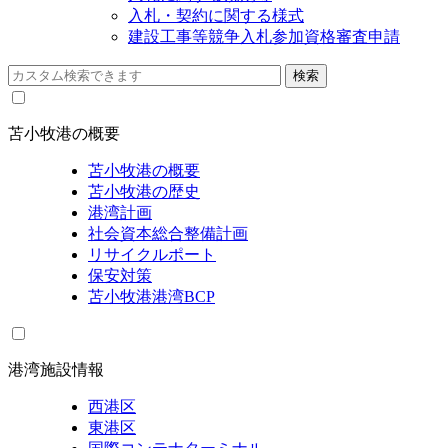
入札・契約に関する様式
建設工事等競争入札参加資格審査申請
苫小牧港の概要
苫小牧港の概要
苫小牧港の歴史
港湾計画
社会資本総合整備計画
リサイクルポート
保安対策
苫小牧港港湾BCP
港湾施設情報
西港区
東港区