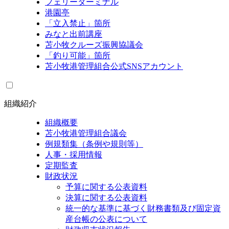
フェリーターミナル
港園亭
「立入禁止」箇所
みなと出前講座
苫小牧クルーズ振興協議会
「釣り可能」箇所
苫小牧港管理組合公式SNSアカウント
組織紹介
組織概要
苫小牧港管理組合議会
例規類集（条例や規則等）
人事・採用情報
定期監査
財政状況
予算に関する公表資料
決算に関する公表資料
統一的な基準に基づく財務書類及び固定資
産台帳の公表について