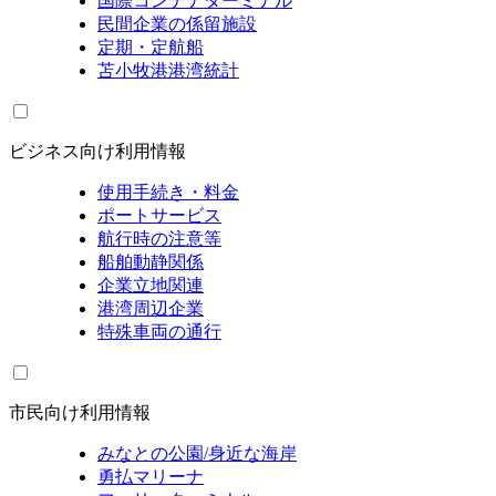
国際コンテナターミナル
民間企業の係留施設
定期・定航船
苫小牧港港湾統計
ビジネス向け利用情報
使用手続き・料金
ポートサービス
航行時の注意等
船舶動静関係
企業立地関連
港湾周辺企業
特殊車両の通行
市民向け利用情報
みなとの公園/身近な海岸
勇払マリーナ