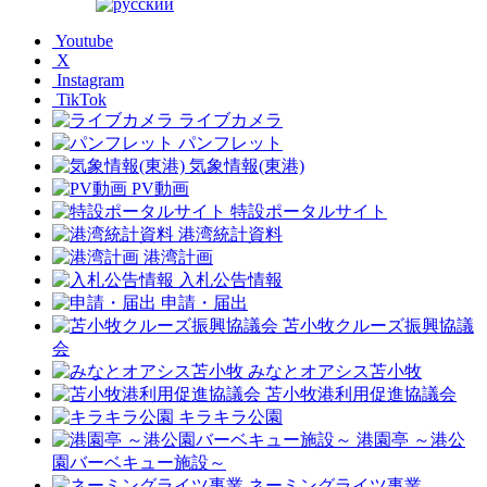
Youtube
X
Instagram
TikTok
ライブカメラ
パンフレット
気象情報(東港)
PV動画
特設ポータルサイト
港湾統計資料
港湾計画
入札公告情報
申請・届出
苫小牧クルーズ振興協議
会
みなとオアシス苫小牧
苫小牧港利用促進協議会
キラキラ公園
港園亭 ～港公
園バーベキュー施設～
ネーミングライツ事業