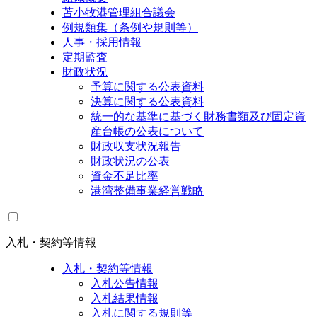
苫小牧港管理組合議会
例規類集（条例や規則等）
人事・採用情報
定期監査
財政状況
予算に関する公表資料
決算に関する公表資料
統一的な基準に基づく財務書類及び固定資
産台帳の公表について
財政収支状況報告
財政状況の公表
資金不足比率
港湾整備事業経営戦略
入札・契約等情報
入札・契約等情報
入札公告情報
入札結果情報
入札に関する規則等