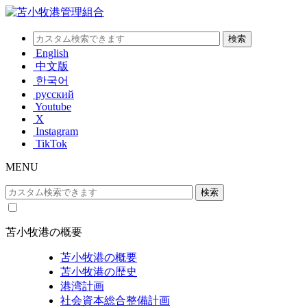
English
中文版
한국어
русский
Youtube
X
Instagram
TikTok
MENU
苫小牧港の概要
苫小牧港の概要
苫小牧港の歴史
港湾計画
社会資本総合整備計画