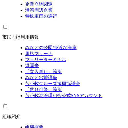
企業立地関連
港湾周辺企業
特殊車両の通行
市民向け利用情報
みなとの公園/身近な海岸
勇払マリーナ
フェリーターミナル
港園亭
「立入禁止」箇所
みなと出前講座
苫小牧クルーズ振興協議会
「釣り可能」箇所
苫小牧港管理組合公式SNSアカウント
組織紹介
組織概要