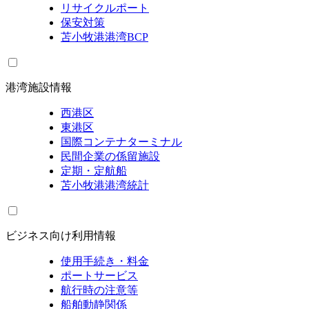
リサイクルポート
保安対策
苫小牧港港湾BCP
港湾施設情報
西港区
東港区
国際コンテナターミナル
民間企業の係留施設
定期・定航船
苫小牧港港湾統計
ビジネス向け利用情報
使用手続き・料金
ポートサービス
航行時の注意等
船舶動静関係