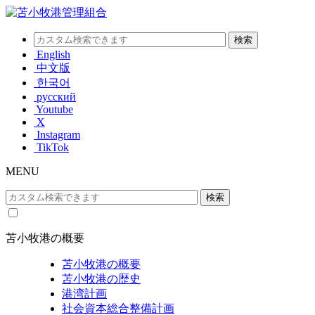
English
中文版
한국어
русский
Youtube
X
Instagram
TikTok
MENU
苫小牧港の概要
苫小牧港の概要
苫小牧港の歴史
港湾計画
社会資本総合整備計画