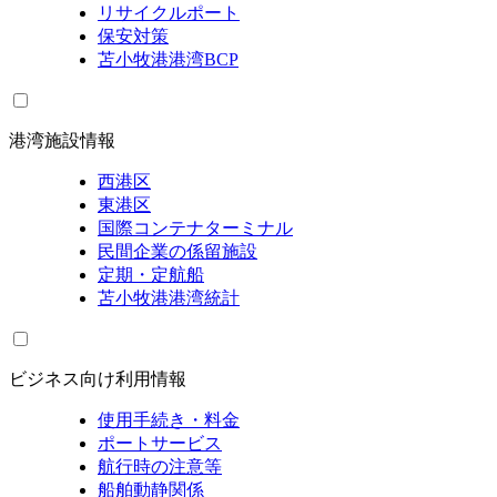
リサイクルポート
保安対策
苫小牧港港湾BCP
港湾施設情報
西港区
東港区
国際コンテナターミナル
民間企業の係留施設
定期・定航船
苫小牧港港湾統計
ビジネス向け利用情報
使用手続き・料金
ポートサービス
航行時の注意等
船舶動静関係