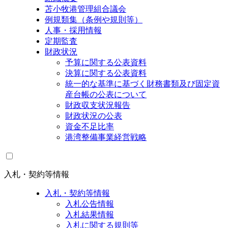
苫小牧港管理組合議会
例規類集（条例や規則等）
人事・採用情報
定期監査
財政状況
予算に関する公表資料
決算に関する公表資料
統一的な基準に基づく財務書類及び固定資
産台帳の公表について
財政収支状況報告
財政状況の公表
資金不足比率
港湾整備事業経営戦略
入札・契約等情報
入札・契約等情報
入札公告情報
入札結果情報
入札に関する規則等