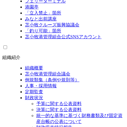
フェリーターミナル
港園亭
「立入禁止」箇所
みなと出前講座
苫小牧クルーズ振興協議会
「釣り可能」箇所
苫小牧港管理組合公式SNSアカウント
組織紹介
組織概要
苫小牧港管理組合議会
例規類集（条例や規則等）
人事・採用情報
定期監査
財政状況
予算に関する公表資料
決算に関する公表資料
統一的な基準に基づく財務書類及び固定資
産台帳の公表について