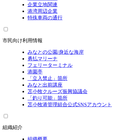
企業立地関連
港湾周辺企業
特殊車両の通行
市民向け利用情報
みなとの公園/身近な海岸
勇払マリーナ
フェリーターミナル
港園亭
「立入禁止」箇所
みなと出前講座
苫小牧クルーズ振興協議会
「釣り可能」箇所
苫小牧港管理組合公式SNSアカウント
組織紹介
組織概要