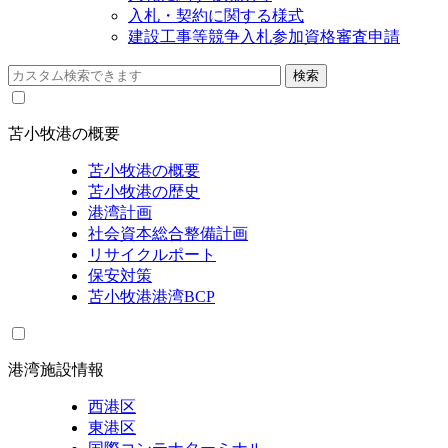
入札・契約に関する様式
建設工事等競争入札参加資格審査申請
苫小牧港の概要
苫小牧港の概要
苫小牧港の歴史
港湾計画
社会資本総合整備計画
リサイクルポート
保安対策
苫小牧港港湾BCP
港湾施設情報
西港区
東港区