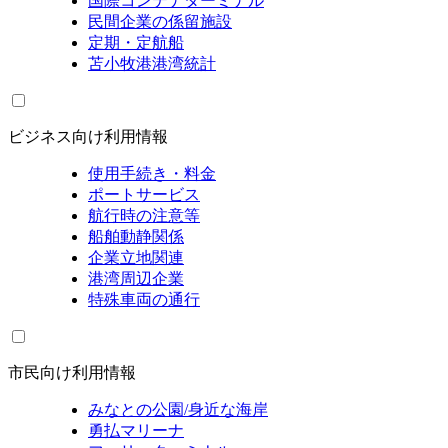
国際コンテナターミナル
民間企業の係留施設
定期・定航船
苫小牧港港湾統計
ビジネス向け利用情報
使用手続き・料金
ポートサービス
航行時の注意等
船舶動静関係
企業立地関連
港湾周辺企業
特殊車両の通行
市民向け利用情報
みなとの公園/身近な海岸
勇払マリーナ