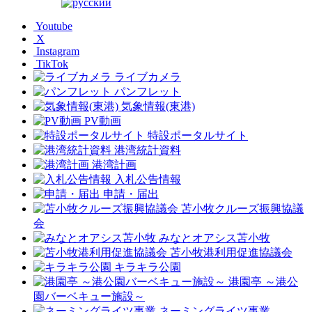
Youtube
X
Instagram
TikTok
ライブカメラ
パンフレット
気象情報(東港)
PV動画
特設ポータルサイト
港湾統計資料
港湾計画
入札公告情報
申請・届出
苫小牧クルーズ振興協議
会
みなとオアシス苫小牧
苫小牧港利用促進協議会
キラキラ公園
港園亭 ～港公
園バーベキュー施設～
ネーミングライツ事業