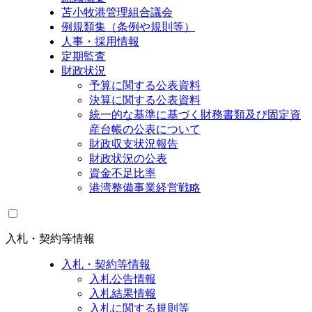
苫小牧港管理組合議会
例規類集（条例や規則等）
人事・採用情報
定期監査
財政状況
予算に関する公表資料
決算に関する公表資料
統一的な基準に基づく財務書類及び固定資
産台帳の公表について
財政収支状況報告
財政状況の公表
資金不足比率
港湾整備事業経営戦略
入札・契約等情報
入札・契約等情報
入札公告情報
入札結果情報
入札に関する規則等