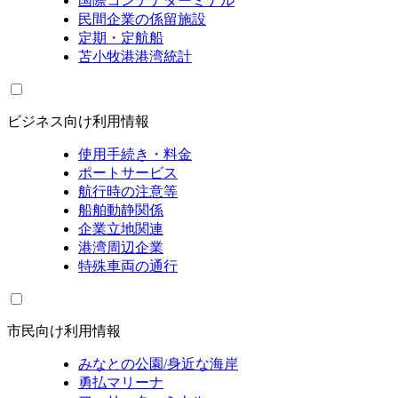
国際コンテナターミナル
民間企業の係留施設
定期・定航船
苫小牧港港湾統計
ビジネス向け利用情報
使用手続き・料金
ポートサービス
航行時の注意等
船舶動静関係
企業立地関連
港湾周辺企業
特殊車両の通行
市民向け利用情報
みなとの公園/身近な海岸
勇払マリーナ