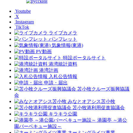
Youtube
X
Instagram
TikTok
ライブカメラ
パンフレット
気象情報(東港)
PV動画
特設ポータルサイト
港湾統計資料
港湾計画
入札公告情報
申請・届出
苫小牧クルーズ振興協議
会
みなとオアシス苫小牧
苫小牧港利用促進協議会
キラキラ公園
港園亭 ～港公
園バーベキュー施設～
ネーミングライツ事業