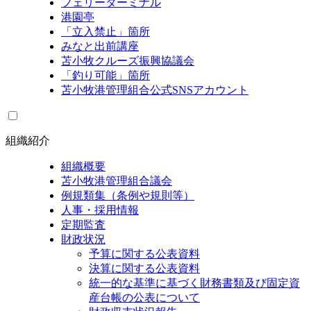
フェリーターミナル
港園亭
「立入禁止」箇所
みなと出前講座
苫小牧クルーズ振興協議会
「釣り可能」箇所
苫小牧港管理組合公式SNSアカウント
組織紹介
組織概要
苫小牧港管理組合議会
例規類集（条例や規則等）
人事・採用情報
定期監査
財政状況
予算に関する公表資料
決算に関する公表資料
統一的な基準に基づく財務書類及び固定資
産台帳の公表について