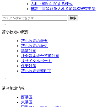
入札・契約に関する様式
建設工事等競争入札参加資格審査申請
苫小牧港の概要
苫小牧港の概要
苫小牧港の歴史
港湾計画
社会資本総合整備計画
リサイクルポート
保安対策
苫小牧港港湾BCP
港湾施設情報
西港区
東港区