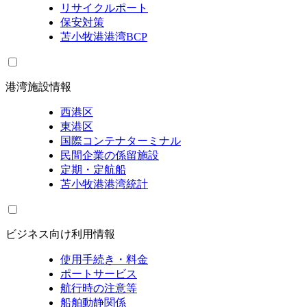
リサイクルポート
保安対策
苫小牧港港湾BCP
港湾施設情報
西港区
東港区
国際コンテナターミナル
民間企業の係留施設
定期・定航船
苫小牧港港湾統計
ビジネス向け利用情報
使用手続き・料金
ポートサービス
航行時の注意等
船舶動静関係