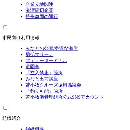
企業立地関連
港湾周辺企業
特殊車両の通行
市民向け利用情報
みなとの公園/身近な海岸
勇払マリーナ
フェリーターミナル
港園亭
「立入禁止」箇所
みなと出前講座
苫小牧クルーズ振興協議会
「釣り可能」箇所
苫小牧港管理組合公式SNSアカウント
組織紹介
組織概要