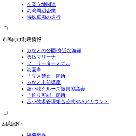
企業立地関連
港湾周辺企業
特殊車両の通行
市民向け利用情報
みなとの公園/身近な海岸
勇払マリーナ
フェリーターミナル
港園亭
「立入禁止」箇所
みなと出前講座
苫小牧クルーズ振興協議会
「釣り可能」箇所
苫小牧港管理組合公式SNSアカウント
組織紹介
組織概要