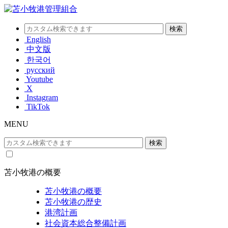
English
中文版
한국어
русский
Youtube
X
Instagram
TikTok
MENU
苫小牧港の概要
苫小牧港の概要
苫小牧港の歴史
港湾計画
社会資本総合整備計画