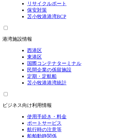
リサイクルポート
保安対策
苫小牧港港湾BCP
港湾施設情報
西港区
東港区
国際コンテナターミナル
民間企業の係留施設
定期・定航船
苫小牧港港湾統計
ビジネス向け利用情報
使用手続き・料金
ポートサービス
航行時の注意等
船舶動静関係