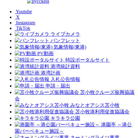
Youtube
X
Instagram
TikTok
ライブカメラ
パンフレット
気象情報(東港)
PV動画
特設ポータルサイト
港湾統計資料
港湾計画
入札公告情報
申請・届出
苫小牧クルーズ振興協議
会
みなとオアシス苫小牧
苫小牧港利用促進協議会
キラキラ公園
港園亭 ～港公
園バーベキュー施設～
ネーミングライツ事業