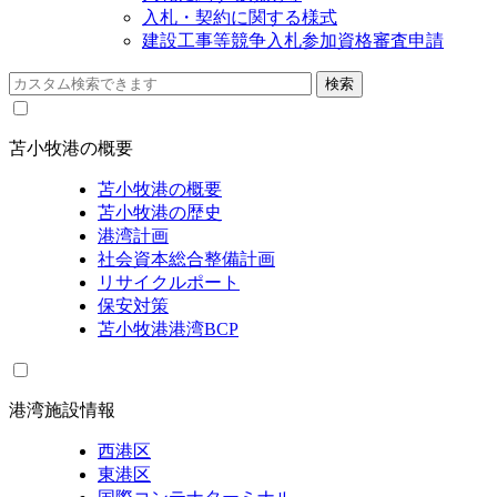
入札・契約に関する様式
建設工事等競争入札参加資格審査申請
苫小牧港の概要
苫小牧港の概要
苫小牧港の歴史
港湾計画
社会資本総合整備計画
リサイクルポート
保安対策
苫小牧港港湾BCP
港湾施設情報
西港区
東港区