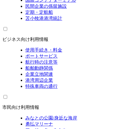
国際コンテナターミナル
民間企業の係留施設
定期・定航船
苫小牧港港湾統計
ビジネス向け利用情報
使用手続き・料金
ポートサービス
航行時の注意等
船舶動静関係
企業立地関連
港湾周辺企業
特殊車両の通行
市民向け利用情報
みなとの公園/身近な海岸
勇払マリーナ