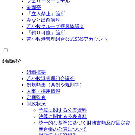
フェリーターミナル
港園亭
「立入禁止」箇所
みなと出前講座
苫小牧クルーズ振興協議会
「釣り可能」箇所
苫小牧港管理組合公式SNSアカウント
組織紹介
組織概要
苫小牧港管理組合議会
例規類集（条例や規則等）
人事・採用情報
定期監査
財政状況
予算に関する公表資料
決算に関する公表資料
統一的な基準に基づく財務書類及び固定資
産台帳の公表について