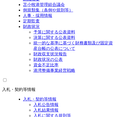
苫小牧港管理組合議会
例規類集（条例や規則等）
人事・採用情報
定期監査
財政状況
予算に関する公表資料
決算に関する公表資料
統一的な基準に基づく財務書類及び固定資
産台帳の公表について
財政収支状況報告
財政状況の公表
資金不足比率
港湾整備事業経営戦略
入札・契約等情報
入札・契約等情報
入札公告情報
入札結果情報
入札に関する規則等