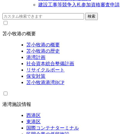
建設工事等競争入札参加資格審査申請
苫小牧港の概要
苫小牧港の概要
苫小牧港の歴史
港湾計画
社会資本総合整備計画
リサイクルポート
保安対策
苫小牧港港湾BCP
港湾施設情報
西港区
東港区
国際コンテナターミナル