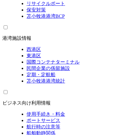
リサイクルポート
保安対策
苫小牧港港湾BCP
港湾施設情報
西港区
東港区
国際コンテナターミナル
民間企業の係留施設
定期・定航船
苫小牧港港湾統計
ビジネス向け利用情報
使用手続き・料金
ポートサービス
航行時の注意等
船舶動静関係