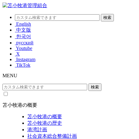
English
中文版
한국어
русский
Youtube
X
Instagram
TikTok
MENU
苫小牧港の概要
苫小牧港の概要
苫小牧港の歴史
港湾計画
社会資本総合整備計画