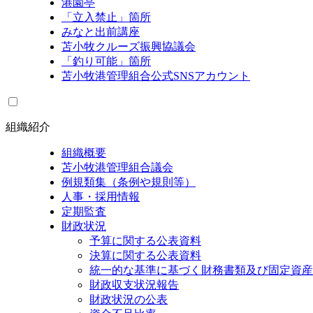
港園亭
「立入禁止」箇所
みなと出前講座
苫小牧クルーズ振興協議会
「釣り可能」箇所
苫小牧港管理組合公式SNSアカウント
組織紹介
組織概要
苫小牧港管理組合議会
例規類集（条例や規則等）
人事・採用情報
定期監査
財政状況
予算に関する公表資料
決算に関する公表資料
統一的な基準に基づく財務書類及び固定資産
財政収支状況報告
財政状況の公表