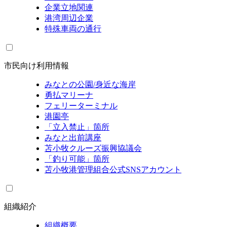
企業立地関連
港湾周辺企業
特殊車両の通行
市民向け利用情報
みなとの公園/身近な海岸
勇払マリーナ
フェリーターミナル
港園亭
「立入禁止」箇所
みなと出前講座
苫小牧クルーズ振興協議会
「釣り可能」箇所
苫小牧港管理組合公式SNSアカウント
組織紹介
組織概要