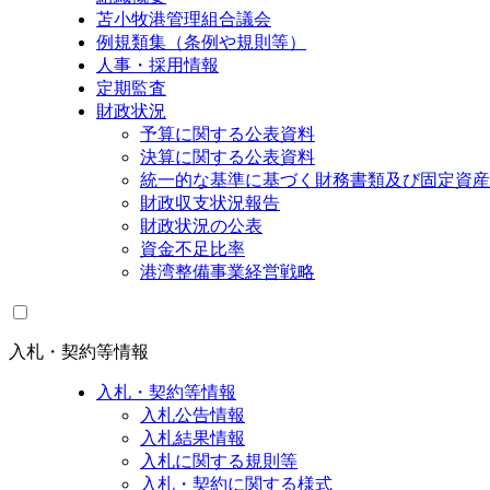
苫小牧港管理組合議会
例規類集（条例や規則等）
人事・採用情報
定期監査
財政状況
予算に関する公表資料
決算に関する公表資料
統一的な基準に基づく財務書類及び固定資産
財政収支状況報告
財政状況の公表
資金不足比率
港湾整備事業経営戦略
入札・契約等情報
入札・契約等情報
入札公告情報
入札結果情報
入札に関する規則等
入札・契約に関する様式