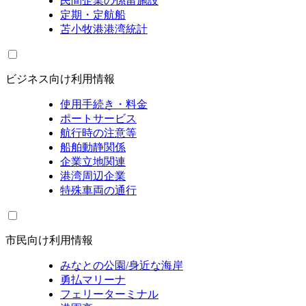
民間企業の係留施設
定期・定航船
苫小牧港港湾統計
ビジネス向け利用情報
使用手続き・料金
ポートサービス
航行時の注意等
船舶動静関係
企業立地関連
港湾周辺企業
特殊車両の通行
市民向け利用情報
みなとの公園/身近な海岸
勇払マリーナ
フェリーターミナル