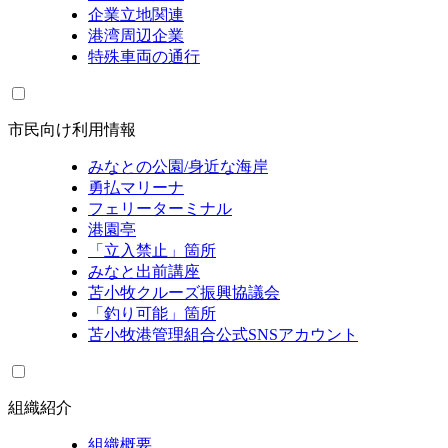
企業立地関連
港湾周辺企業
特殊車両の通行
市民向け利用情報
みなとの公園/身近な海岸
勇払マリーナ
フェリーターミナル
港園亭
「立入禁止」箇所
みなと出前講座
苫小牧クルーズ振興協議会
「釣り可能」箇所
苫小牧港管理組合公式SNSアカウント
組織紹介
組織概要