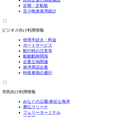
民間企業の係留施設
定期・定航船
苫小牧港港湾統計
ビジネス向け利用情報
使用手続き・料金
ポートサービス
航行時の注意等
船舶動静関係
企業立地関連
港湾周辺企業
特殊車両の通行
市民向け利用情報
みなとの公園/身近な海岸
勇払マリーナ
フェリーターミナル