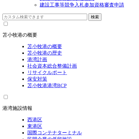
建設工事等競争入札参加資格審査申請
苫小牧港の概要
苫小牧港の概要
苫小牧港の歴史
港湾計画
社会資本総合整備計画
リサイクルポート
保安対策
苫小牧港港湾BCP
港湾施設情報
西港区
東港区
国際コンテナターミナル