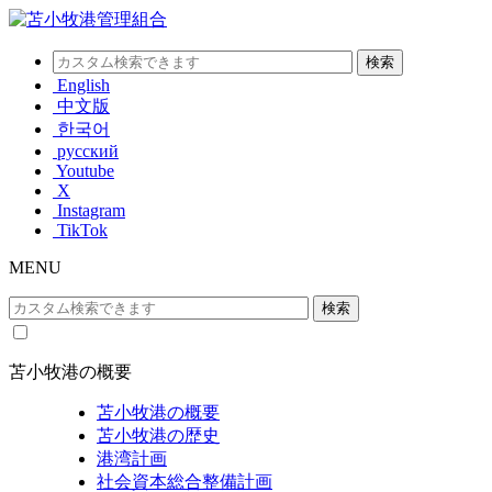
English
中文版
한국어
русский
Youtube
X
Instagram
TikTok
MENU
苫小牧港の概要
苫小牧港の概要
苫小牧港の歴史
港湾計画
社会資本総合整備計画