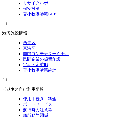
リサイクルポート
保安対策
苫小牧港港湾BCP
港湾施設情報
西港区
東港区
国際コンテナターミナル
民間企業の係留施設
定期・定航船
苫小牧港港湾統計
ビジネス向け利用情報
使用手続き・料金
ポートサービス
航行時の注意等
船舶動静関係