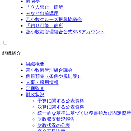
港園亭
「立入禁止」箇所
みなと出前講座
苫小牧クルーズ振興協議会
「釣り可能」箇所
苫小牧港管理組合公式SNSアカウント
組織紹介
組織概要
苫小牧港管理組合議会
例規類集（条例や規則等）
人事・採用情報
定期監査
財政状況
予算に関する公表資料
決算に関する公表資料
統一的な基準に基づく財務書類及び固定資産
財政収支状況報告
財政状況の公表