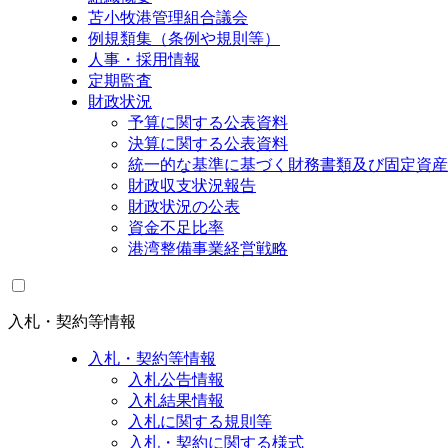
苫小牧港管理組合議会
例規類集（条例や規則等）
人事・採用情報
定期監査
財政状況
予算に関する公表資料
決算に関する公表資料
統一的な基準に基づく財務書類及び固定資産
財政収支状況報告
財政状況の公表
資金不足比率
港湾整備事業経営戦略
入札・契約等情報
入札・契約等情報
入札公告情報
入札結果情報
入札に関する規則等
入札・契約に関する様式