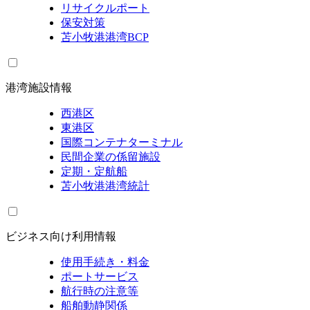
リサイクルポート
保安対策
苫小牧港港湾BCP
港湾施設情報
西港区
東港区
国際コンテナターミナル
民間企業の係留施設
定期・定航船
苫小牧港港湾統計
ビジネス向け利用情報
使用手続き・料金
ポートサービス
航行時の注意等
船舶動静関係