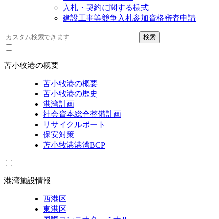
入札・契約に関する様式
建設工事等競争入札参加資格審査申請
苫小牧港の概要
苫小牧港の概要
苫小牧港の歴史
港湾計画
社会資本総合整備計画
リサイクルポート
保安対策
苫小牧港港湾BCP
港湾施設情報
西港区
東港区