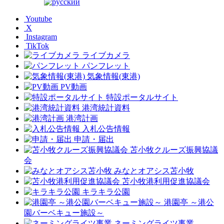
Youtube
X
Instagram
TikTok
ライブカメラ
パンフレット
気象情報(東港)
PV動画
特設ポータルサイト
港湾統計資料
港湾計画
入札公告情報
申請・届出
苫小牧クルーズ振興協議
会
みなとオアシス苫小牧
苫小牧港利用促進協議会
キラキラ公園
港園亭 ～港公
園バーベキュー施設～
ネーミングライツ事業