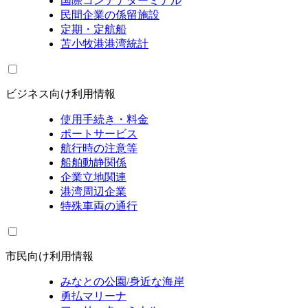
国際コンテナターミナル
民間企業の係留施設
定期・定航船
苫小牧港港湾統計
ビジネス向け利用情報
使用手続き・料金
ポートサービス
航行時の注意等
船舶動静関係
企業立地関連
港湾周辺企業
特殊車両の通行
市民向け利用情報
みなとの公園/身近な海岸
勇払マリーナ