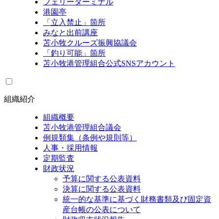
フェリーターミナル
港園亭
「立入禁止」箇所
みなと出前講座
苫小牧クルーズ振興協議会
「釣り可能」箇所
苫小牧港管理組合公式SNSアカウント
組織紹介
組織概要
苫小牧港管理組合議会
例規類集（条例や規則等）
人事・採用情報
定期監査
財政状況
予算に関する公表資料
決算に関する公表資料
統一的な基準に基づく財務書類及び固定資
産台帳の公表について