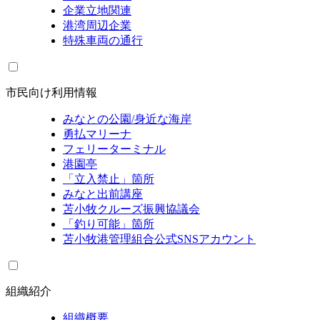
企業立地関連
港湾周辺企業
特殊車両の通行
市民向け利用情報
みなとの公園/身近な海岸
勇払マリーナ
フェリーターミナル
港園亭
「立入禁止」箇所
みなと出前講座
苫小牧クルーズ振興協議会
「釣り可能」箇所
苫小牧港管理組合公式SNSアカウント
組織紹介
組織概要