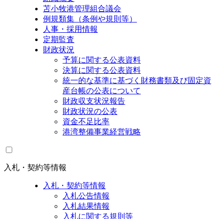
苫小牧港管理組合議会
例規類集（条例や規則等）
人事・採用情報
定期監査
財政状況
予算に関する公表資料
決算に関する公表資料
統一的な基準に基づく財務書類及び固定資
産台帳の公表について
財政収支状況報告
財政状況の公表
資金不足比率
港湾整備事業経営戦略
入札・契約等情報
入札・契約等情報
入札公告情報
入札結果情報
入札に関する規則等