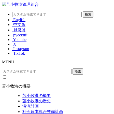
English
中文版
한국어
русский
Youtube
X
Instagram
TikTok
MENU
苫小牧港の概要
苫小牧港の概要
苫小牧港の歴史
港湾計画
社会資本総合整備計画