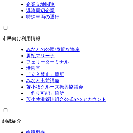
企業立地関連
港湾周辺企業
特殊車両の通行
市民向け利用情報
みなとの公園/身近な海岸
勇払マリーナ
フェリーターミナル
港園亭
「立入禁止」箇所
みなと出前講座
苫小牧クルーズ振興協議会
「釣り可能」箇所
苫小牧港管理組合公式SNSアカウント
組織紹介
組織概要