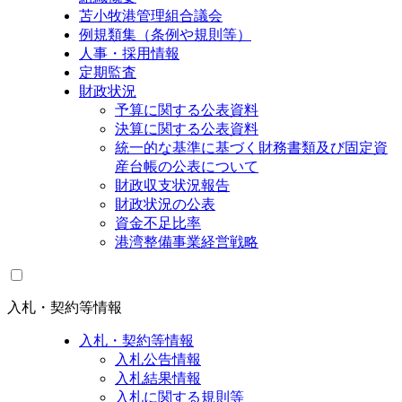
苫小牧港管理組合議会
例規類集（条例や規則等）
人事・採用情報
定期監査
財政状況
予算に関する公表資料
決算に関する公表資料
統一的な基準に基づく財務書類及び固定資
産台帳の公表について
財政収支状況報告
財政状況の公表
資金不足比率
港湾整備事業経営戦略
入札・契約等情報
入札・契約等情報
入札公告情報
入札結果情報
入札に関する規則等