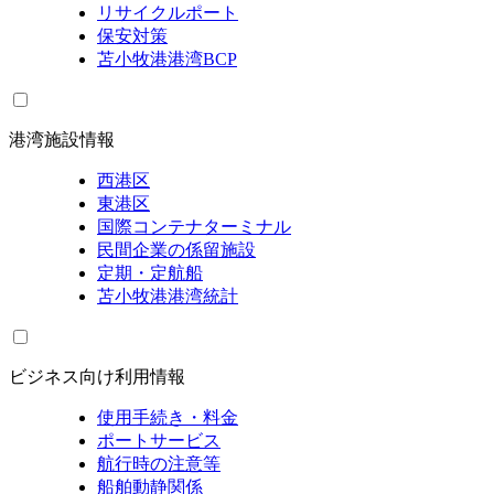
リサイクルポート
保安対策
苫小牧港港湾BCP
港湾施設情報
西港区
東港区
国際コンテナターミナル
民間企業の係留施設
定期・定航船
苫小牧港港湾統計
ビジネス向け利用情報
使用手続き・料金
ポートサービス
航行時の注意等
船舶動静関係