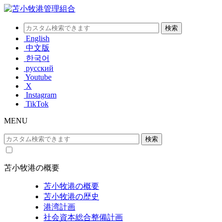
English
中文版
한국어
русский
Youtube
X
Instagram
TikTok
MENU
苫小牧港の概要
苫小牧港の概要
苫小牧港の歴史
港湾計画
社会資本総合整備計画