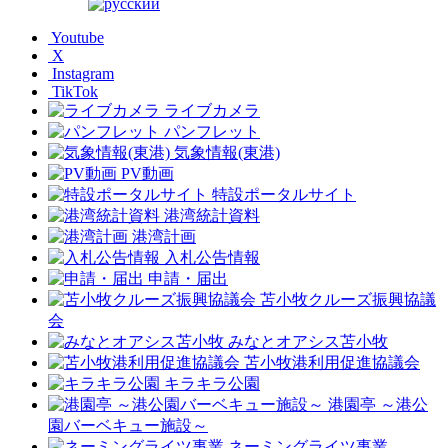
Youtube
X
Instagram
TikTok
ライブカメラ
パンフレット
気象情報(東港)
PV動画
特設ポータルサイト
港湾統計資料
港湾計画
入札公告情報
申請・届出
苫小牧クルーズ振興協議
会
みなとオアシス苫小牧
苫小牧港利用促進協議会
キラキラ公園
港園亭 ～港公
園バーベキュー施設～
ネーミングライツ事業