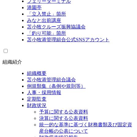
フェリーターミナル
港園亭
「立入禁止」箇所
みなと出前講座
苫小牧クルーズ振興協議会
「釣り可能」箇所
苫小牧港管理組合公式SNSアカウント
組織紹介
組織概要
苫小牧港管理組合議会
例規類集（条例や規則等）
人事・採用情報
定期監査
財政状況
予算に関する公表資料
決算に関する公表資料
統一的な基準に基づく財務書類及び固定資
産台帳の公表について