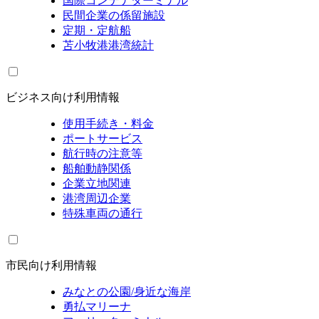
国際コンテナターミナル
民間企業の係留施設
定期・定航船
苫小牧港港湾統計
ビジネス向け利用情報
使用手続き・料金
ポートサービス
航行時の注意等
船舶動静関係
企業立地関連
港湾周辺企業
特殊車両の通行
市民向け利用情報
みなとの公園/身近な海岸
勇払マリーナ