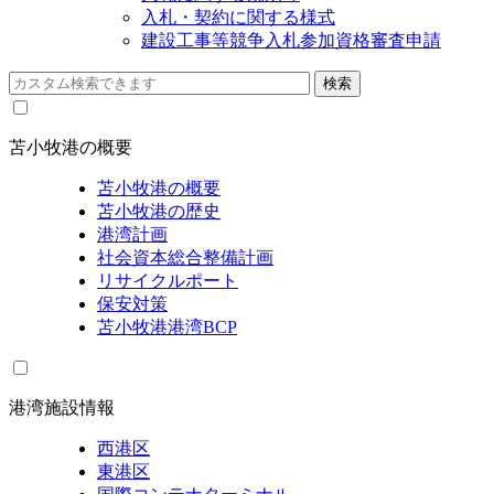
入札・契約に関する様式
建設工事等競争入札参加資格審査申請
苫小牧港の概要
苫小牧港の概要
苫小牧港の歴史
港湾計画
社会資本総合整備計画
リサイクルポート
保安対策
苫小牧港港湾BCP
港湾施設情報
西港区
東港区