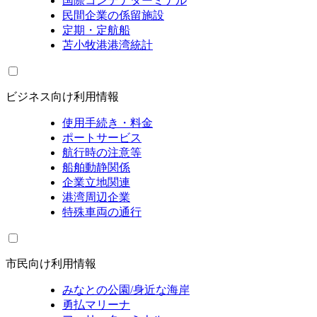
国際コンテナターミナル
民間企業の係留施設
定期・定航船
苫小牧港港湾統計
ビジネス向け利用情報
使用手続き・料金
ポートサービス
航行時の注意等
船舶動静関係
企業立地関連
港湾周辺企業
特殊車両の通行
市民向け利用情報
みなとの公園/身近な海岸
勇払マリーナ