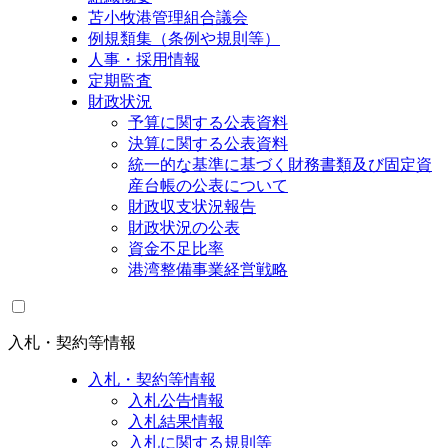
苫小牧港管理組合議会
例規類集（条例や規則等）
人事・採用情報
定期監査
財政状況
予算に関する公表資料
決算に関する公表資料
統一的な基準に基づく財務書類及び固定資
産台帳の公表について
財政収支状況報告
財政状況の公表
資金不足比率
港湾整備事業経営戦略
入札・契約等情報
入札・契約等情報
入札公告情報
入札結果情報
入札に関する規則等