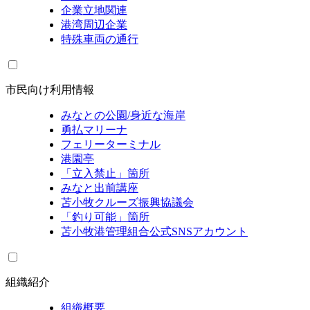
企業立地関連
港湾周辺企業
特殊車両の通行
市民向け利用情報
みなとの公園/身近な海岸
勇払マリーナ
フェリーターミナル
港園亭
「立入禁止」箇所
みなと出前講座
苫小牧クルーズ振興協議会
「釣り可能」箇所
苫小牧港管理組合公式SNSアカウント
組織紹介
組織概要