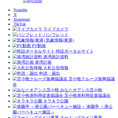
Youtube
X
Instagram
TikTok
ライブカメラ
パンフレット
気象情報(東港)
PV動画
特設ポータルサイト
港湾統計資料
港湾計画
入札公告情報
申請・届出
苫小牧クルーズ振興協議
会
みなとオアシス苫小牧
苫小牧港利用促進協議会
キラキラ公園
港園亭 ～港公
園バーベキュー施設～
ネーミングライツ事業