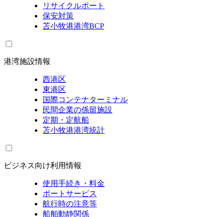
リサイクルポート
保安対策
苫小牧港港湾BCP
港湾施設情報
西港区
東港区
国際コンテナターミナル
民間企業の係留施設
定期・定航船
苫小牧港港湾統計
ビジネス向け利用情報
使用手続き・料金
ポートサービス
航行時の注意等
船舶動静関係