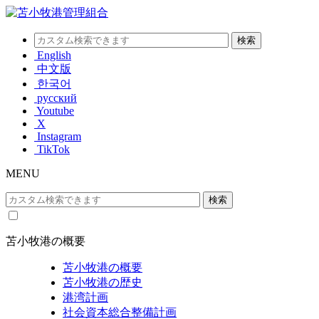
English
中文版
한국어
русский
Youtube
X
Instagram
TikTok
MENU
苫小牧港の概要
苫小牧港の概要
苫小牧港の歴史
港湾計画
社会資本総合整備計画