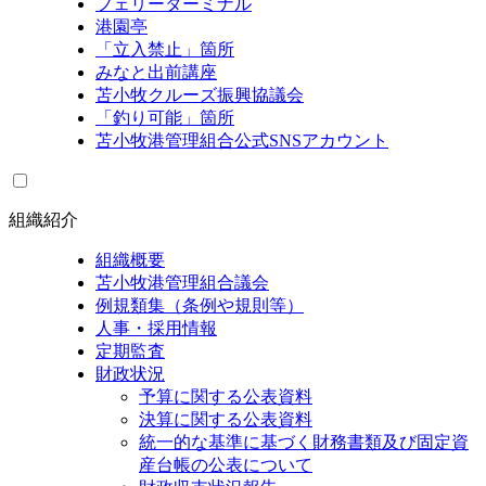
フェリーターミナル
港園亭
「立入禁止」箇所
みなと出前講座
苫小牧クルーズ振興協議会
「釣り可能」箇所
苫小牧港管理組合公式SNSアカウント
組織紹介
組織概要
苫小牧港管理組合議会
例規類集（条例や規則等）
人事・採用情報
定期監査
財政状況
予算に関する公表資料
決算に関する公表資料
統一的な基準に基づく財務書類及び固定資
産台帳の公表について