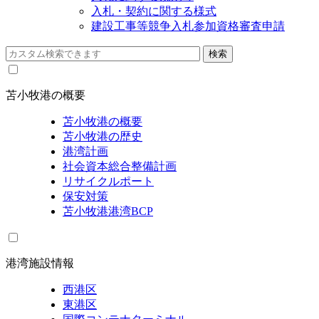
入札・契約に関する様式
建設工事等競争入札参加資格審査申請
苫小牧港の概要
苫小牧港の概要
苫小牧港の歴史
港湾計画
社会資本総合整備計画
リサイクルポート
保安対策
苫小牧港港湾BCP
港湾施設情報
西港区
東港区