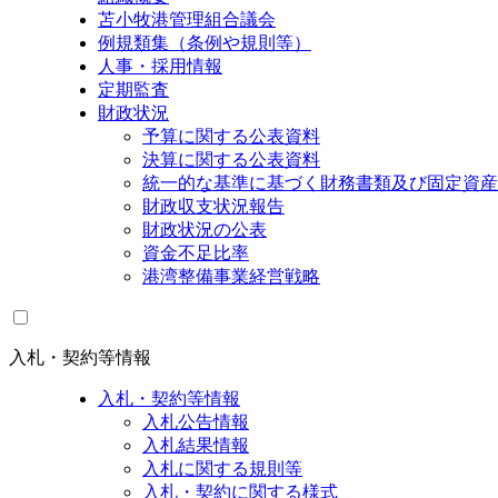
苫小牧港管理組合議会
例規類集（条例や規則等）
人事・採用情報
定期監査
財政状況
予算に関する公表資料
決算に関する公表資料
統一的な基準に基づく財務書類及び固定資産
財政収支状況報告
財政状況の公表
資金不足比率
港湾整備事業経営戦略
入札・契約等情報
入札・契約等情報
入札公告情報
入札結果情報
入札に関する規則等
入札・契約に関する様式