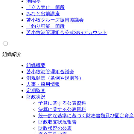
港園亭
「立入禁止」箇所
みなと出前講座
苫小牧クルーズ振興協議会
「釣り可能」箇所
苫小牧港管理組合公式SNSアカウント
組織紹介
組織概要
苫小牧港管理組合議会
例規類集（条例や規則等）
人事・採用情報
定期監査
財政状況
予算に関する公表資料
決算に関する公表資料
統一的な基準に基づく財務書類及び固定資産
財政収支状況報告
財政状況の公表