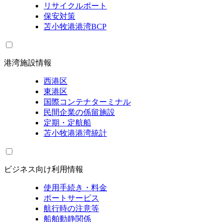
リサイクルポート
保安対策
苫小牧港港湾BCP
港湾施設情報
西港区
東港区
国際コンテナターミナル
民間企業の係留施設
定期・定航船
苫小牧港港湾統計
ビジネス向け利用情報
使用手続き・料金
ポートサービス
航行時の注意等
船舶動静関係