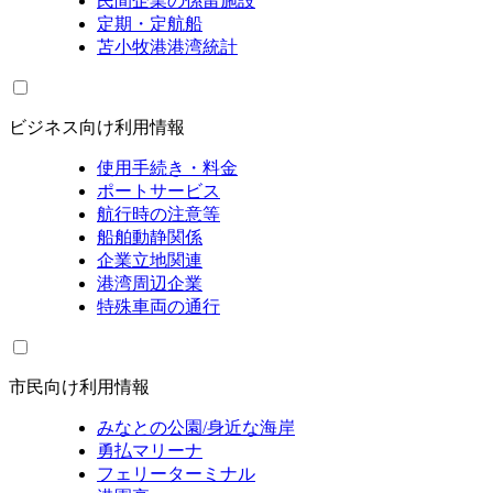
民間企業の係留施設
定期・定航船
苫小牧港港湾統計
ビジネス向け利用情報
使用手続き・料金
ポートサービス
航行時の注意等
船舶動静関係
企業立地関連
港湾周辺企業
特殊車両の通行
市民向け利用情報
みなとの公園/身近な海岸
勇払マリーナ
フェリーターミナル