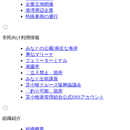
企業立地関連
港湾周辺企業
特殊車両の通行
市民向け利用情報
みなとの公園/身近な海岸
勇払マリーナ
フェリーターミナル
港園亭
「立入禁止」箇所
みなと出前講座
苫小牧クルーズ振興協議会
「釣り可能」箇所
苫小牧港管理組合公式SNSアカウント
組織紹介
組織概要