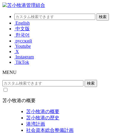
English
中文版
한국어
русский
Youtube
X
Instagram
TikTok
MENU
苫小牧港の概要
苫小牧港の概要
苫小牧港の歴史
港湾計画
社会資本総合整備計画