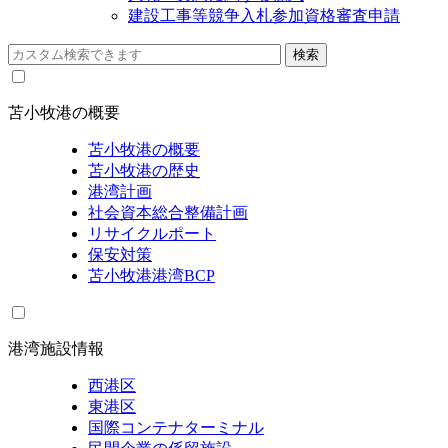
建設工事等競争入札参加資格審査申請
苫小牧港の概要
苫小牧港の概要
苫小牧港の歴史
港湾計画
社会資本総合整備計画
リサイクルポート
保安対策
苫小牧港港湾BCP
港湾施設情報
西港区
東港区
国際コンテナターミナル