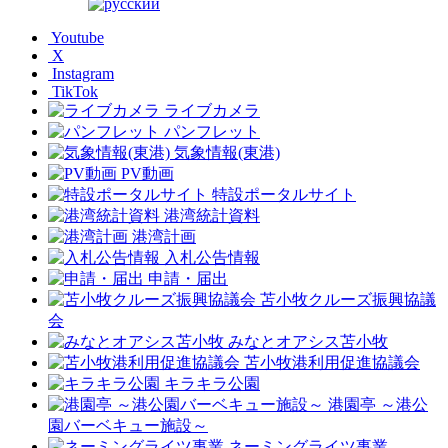
Youtube
X
Instagram
TikTok
ライブカメラ
パンフレット
気象情報(東港)
PV動画
特設ポータルサイト
港湾統計資料
港湾計画
入札公告情報
申請・届出
苫小牧クルーズ振興協議
会
みなとオアシス苫小牧
苫小牧港利用促進協議会
キラキラ公園
港園亭 ～港公
園バーベキュー施設～
ネーミングライツ事業