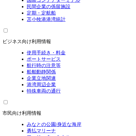
国際コンテナターミナル
民間企業の係留施設
定期・定航船
苫小牧港港湾統計
ビジネス向け利用情報
使用手続き・料金
ポートサービス
航行時の注意等
船舶動静関係
企業立地関連
港湾周辺企業
特殊車両の通行
市民向け利用情報
みなとの公園/身近な海岸
勇払マリーナ