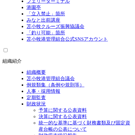
フェリーターミナル
港園亭
「立入禁止」箇所
みなと出前講座
苫小牧クルーズ振興協議会
「釣り可能」箇所
苫小牧港管理組合公式SNSアカウント
組織紹介
組織概要
苫小牧港管理組合議会
例規類集（条例や規則等）
人事・採用情報
定期監査
財政状況
予算に関する公表資料
決算に関する公表資料
統一的な基準に基づく財務書類及び固定資
産台帳の公表について