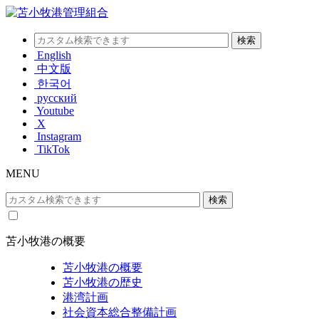
English
中文版
한국어
русский
Youtube
X
Instagram
TikTok
MENU
苫小牧港の概要
苫小牧港の概要
苫小牧港の歴史
港湾計画
社会資本総合整備計画