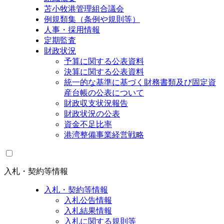
苫小牧港管理組合議会
例規類集（条例や規則等）
人事・採用情報
定期監査
財政状況
予算に関する公表資料
決算に関する公表資料
統一的な基準に基づく財務書類及び固定資
産台帳の公表について
財政収支状況報告
財政状況の公表
資金不足比率
港湾整備事業経営戦略
入札・契約等情報
入札・契約等情報
入札公告情報
入札結果情報
入札に関する規則等