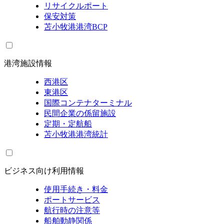
リサイクルポート
保安対策
苫小牧港港湾BCP
港湾施設情報
西港区
東港区
国際コンテナターミナル
民間企業の係留施設
定期・定航船
苫小牧港港湾統計
ビジネス向け利用情報
使用手続き・料金
ポートサービス
航行時の注意等
船舶動静関係