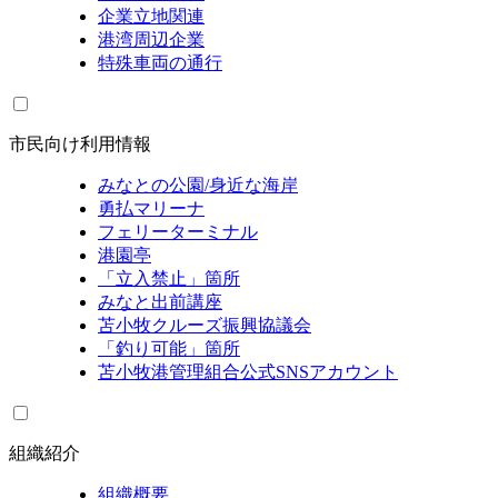
企業立地関連
港湾周辺企業
特殊車両の通行
市民向け利用情報
みなとの公園/身近な海岸
勇払マリーナ
フェリーターミナル
港園亭
「立入禁止」箇所
みなと出前講座
苫小牧クルーズ振興協議会
「釣り可能」箇所
苫小牧港管理組合公式SNSアカウント
組織紹介
組織概要