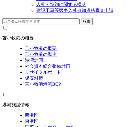
入札・契約に関する様式
建設工事等競争入札参加資格審査申請
苫小牧港の概要
苫小牧港の概要
苫小牧港の歴史
港湾計画
社会資本総合整備計画
リサイクルポート
保安対策
苫小牧港港湾BCP
港湾施設情報
西港区
東港区