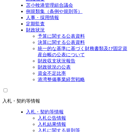
苫小牧港管理組合議会
例規類集（条例や規則等）
人事・採用情報
定期監査
財政状況
予算に関する公表資料
決算に関する公表資料
統一的な基準に基づく財務書類及び固定資
産台帳の公表について
財政収支状況報告
財政状況の公表
資金不足比率
港湾整備事業経営戦略
入札・契約等情報
入札・契約等情報
入札公告情報
入札結果情報
入札に関する規則等