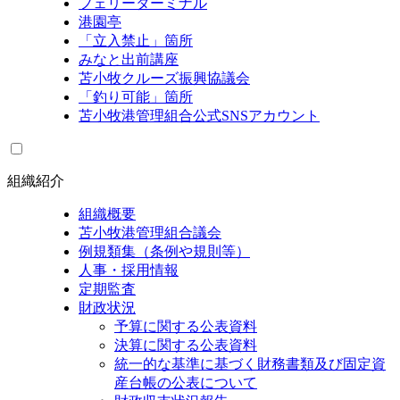
フェリーターミナル
港園亭
「立入禁止」箇所
みなと出前講座
苫小牧クルーズ振興協議会
「釣り可能」箇所
苫小牧港管理組合公式SNSアカウント
組織紹介
組織概要
苫小牧港管理組合議会
例規類集（条例や規則等）
人事・採用情報
定期監査
財政状況
予算に関する公表資料
決算に関する公表資料
統一的な基準に基づく財務書類及び固定資
産台帳の公表について