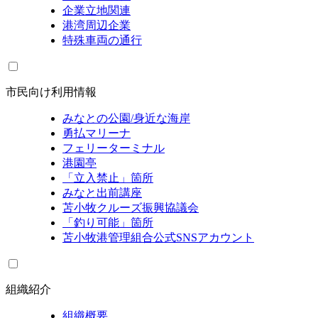
企業立地関連
港湾周辺企業
特殊車両の通行
市民向け利用情報
みなとの公園/身近な海岸
勇払マリーナ
フェリーターミナル
港園亭
「立入禁止」箇所
みなと出前講座
苫小牧クルーズ振興協議会
「釣り可能」箇所
苫小牧港管理組合公式SNSアカウント
組織紹介
組織概要