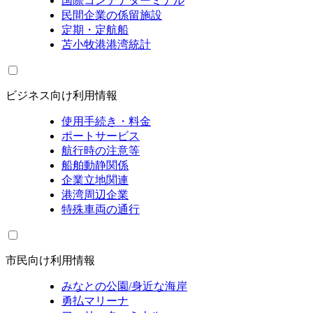
国際コンテナターミナル
民間企業の係留施設
定期・定航船
苫小牧港港湾統計
ビジネス向け利用情報
使用手続き・料金
ポートサービス
航行時の注意等
船舶動静関係
企業立地関連
港湾周辺企業
特殊車両の通行
市民向け利用情報
みなとの公園/身近な海岸
勇払マリーナ