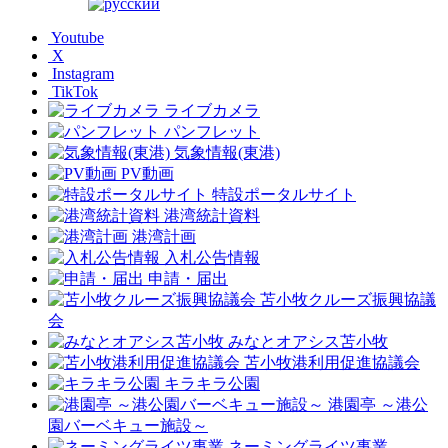
Youtube
X
Instagram
TikTok
ライブカメラ
パンフレット
気象情報(東港)
PV動画
特設ポータルサイト
港湾統計資料
港湾計画
入札公告情報
申請・届出
苫小牧クルーズ振興協議
会
みなとオアシス苫小牧
苫小牧港利用促進協議会
キラキラ公園
港園亭 ～港公
園バーベキュー施設～
ネーミングライツ事業