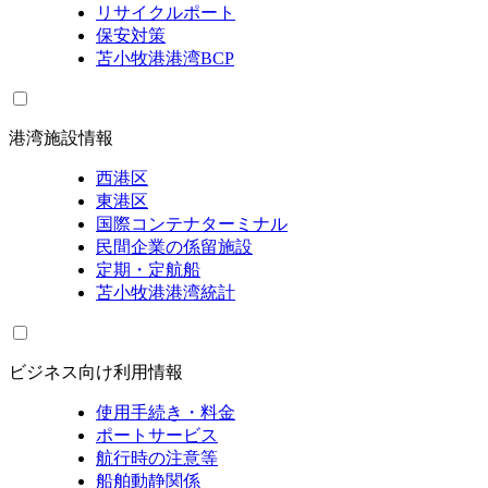
リサイクルポート
保安対策
苫小牧港港湾BCP
港湾施設情報
西港区
東港区
国際コンテナターミナル
民間企業の係留施設
定期・定航船
苫小牧港港湾統計
ビジネス向け利用情報
使用手続き・料金
ポートサービス
航行時の注意等
船舶動静関係