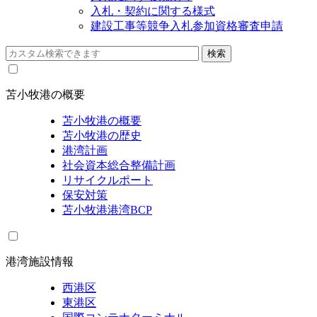
入札・契約に関する様式
建設工事等競争入札参加資格審査申請
苫小牧港の概要
苫小牧港の概要
苫小牧港の歴史
港湾計画
社会資本総合整備計画
リサイクルポート
保安対策
苫小牧港港湾BCP
港湾施設情報
西港区
東港区