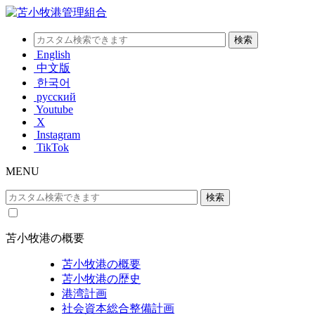
English
中文版
한국어
русский
Youtube
X
Instagram
TikTok
MENU
苫小牧港の概要
苫小牧港の概要
苫小牧港の歴史
港湾計画
社会資本総合整備計画