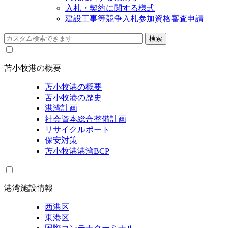
入札・契約に関する様式
建設工事等競争入札参加資格審査申請
苫小牧港の概要
苫小牧港の概要
苫小牧港の歴史
港湾計画
社会資本総合整備計画
リサイクルポート
保安対策
苫小牧港港湾BCP
港湾施設情報
西港区
東港区