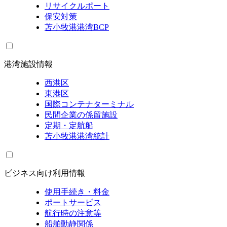
リサイクルポート
保安対策
苫小牧港港湾BCP
港湾施設情報
西港区
東港区
国際コンテナターミナル
民間企業の係留施設
定期・定航船
苫小牧港港湾統計
ビジネス向け利用情報
使用手続き・料金
ポートサービス
航行時の注意等
船舶動静関係