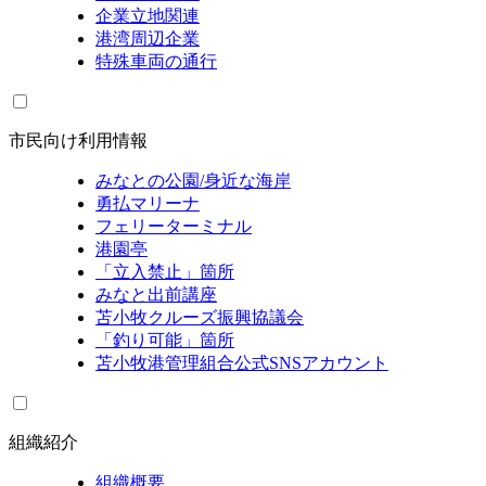
企業立地関連
港湾周辺企業
特殊車両の通行
市民向け利用情報
みなとの公園/身近な海岸
勇払マリーナ
フェリーターミナル
港園亭
「立入禁止」箇所
みなと出前講座
苫小牧クルーズ振興協議会
「釣り可能」箇所
苫小牧港管理組合公式SNSアカウント
組織紹介
組織概要