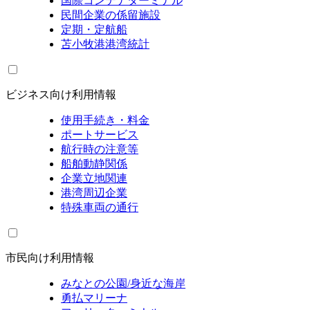
国際コンテナターミナル
民間企業の係留施設
定期・定航船
苫小牧港港湾統計
ビジネス向け利用情報
使用手続き・料金
ポートサービス
航行時の注意等
船舶動静関係
企業立地関連
港湾周辺企業
特殊車両の通行
市民向け利用情報
みなとの公園/身近な海岸
勇払マリーナ