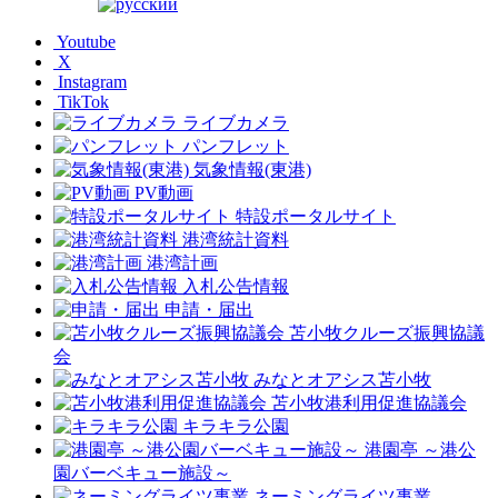
Youtube
X
Instagram
TikTok
ライブカメラ
パンフレット
気象情報(東港)
PV動画
特設ポータルサイト
港湾統計資料
港湾計画
入札公告情報
申請・届出
苫小牧クルーズ振興協議
会
みなとオアシス苫小牧
苫小牧港利用促進協議会
キラキラ公園
港園亭 ～港公
園バーベキュー施設～
ネーミングライツ事業