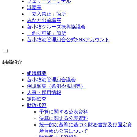
フェリーターミナル
港園亭
「立入禁止」箇所
みなと出前講座
苫小牧クルーズ振興協議会
「釣り可能」箇所
苫小牧港管理組合公式SNSアカウント
組織紹介
組織概要
苫小牧港管理組合議会
例規類集（条例や規則等）
人事・採用情報
定期監査
財政状況
予算に関する公表資料
決算に関する公表資料
統一的な基準に基づく財務書類及び固定資
産台帳の公表について