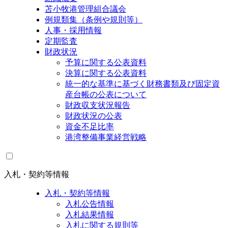
苫小牧港管理組合議会
例規類集（条例や規則等）
人事・採用情報
定期監査
財政状況
予算に関する公表資料
決算に関する公表資料
統一的な基準に基づく財務書類及び固定資
産台帳の公表について
財政収支状況報告
財政状況の公表
資金不足比率
港湾整備事業経営戦略
入札・契約等情報
入札・契約等情報
入札公告情報
入札結果情報
入札に関する規則等