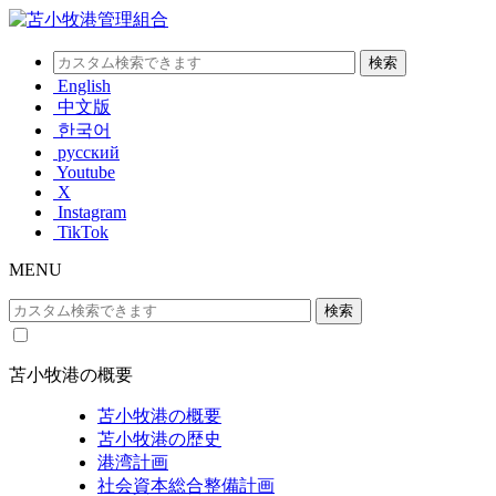
English
中文版
한국어
русский
Youtube
X
Instagram
TikTok
MENU
苫小牧港の概要
苫小牧港の概要
苫小牧港の歴史
港湾計画
社会資本総合整備計画