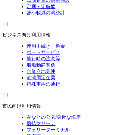
民間企業の係留施設
定期・定航船
苫小牧港港湾統計
ビジネス向け利用情報
使用手続き・料金
ポートサービス
航行時の注意等
船舶動静関係
企業立地関連
港湾周辺企業
特殊車両の通行
市民向け利用情報
みなとの公園/身近な海岸
勇払マリーナ
フェリーターミナル