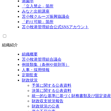
港園亭
「立入禁止」箇所
みなと出前講座
苫小牧クルーズ振興協議会
「釣り可能」箇所
苫小牧港管理組合公式SNSアカウント
組織紹介
組織概要
苫小牧港管理組合議会
例規類集（条例や規則等）
人事・採用情報
定期監査
財政状況
予算に関する公表資料
決算に関する公表資料
統一的な基準に基づく財務書類及び固定資産
財政収支状況報告
財政状況の公表