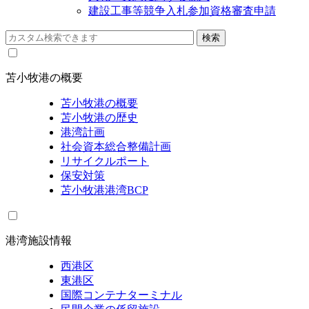
建設工事等競争入札参加資格審査申請
苫小牧港の概要
苫小牧港の概要
苫小牧港の歴史
港湾計画
社会資本総合整備計画
リサイクルポート
保安対策
苫小牧港港湾BCP
港湾施設情報
西港区
東港区
国際コンテナターミナル