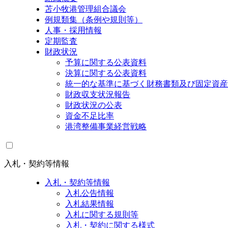
苫小牧港管理組合議会
例規類集（条例や規則等）
人事・採用情報
定期監査
財政状況
予算に関する公表資料
決算に関する公表資料
統一的な基準に基づく財務書類及び固定資産
財政収支状況報告
財政状況の公表
資金不足比率
港湾整備事業経営戦略
入札・契約等情報
入札・契約等情報
入札公告情報
入札結果情報
入札に関する規則等
入札・契約に関する様式