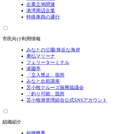
企業立地関連
港湾周辺企業
特殊車両の通行
市民向け利用情報
みなとの公園/身近な海岸
勇払マリーナ
フェリーターミナル
港園亭
「立入禁止」箇所
みなと出前講座
苫小牧クルーズ振興協議会
「釣り可能」箇所
苫小牧港管理組合公式SNSアカウント
組織紹介
組織概要