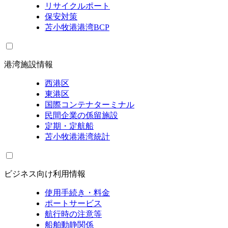
リサイクルポート
保安対策
苫小牧港港湾BCP
港湾施設情報
西港区
東港区
国際コンテナターミナル
民間企業の係留施設
定期・定航船
苫小牧港港湾統計
ビジネス向け利用情報
使用手続き・料金
ポートサービス
航行時の注意等
船舶動静関係