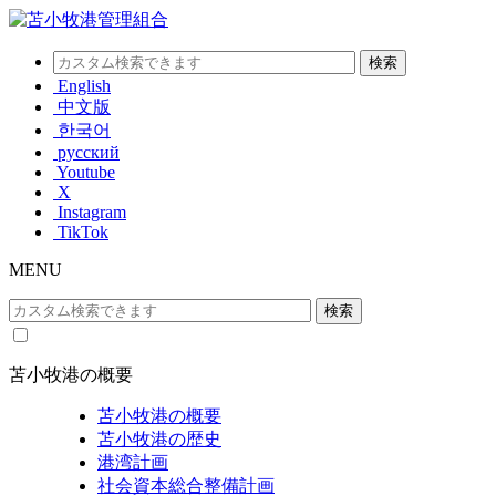
English
中文版
한국어
русский
Youtube
X
Instagram
TikTok
MENU
苫小牧港の概要
苫小牧港の概要
苫小牧港の歴史
港湾計画
社会資本総合整備計画