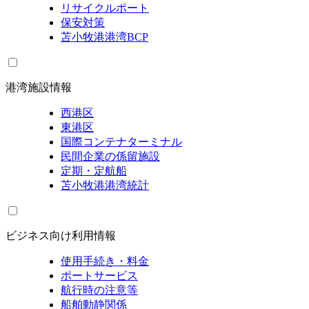
リサイクルポート
保安対策
苫小牧港港湾BCP
港湾施設情報
西港区
東港区
国際コンテナターミナル
民間企業の係留施設
定期・定航船
苫小牧港港湾統計
ビジネス向け利用情報
使用手続き・料金
ポートサービス
航行時の注意等
船舶動静関係