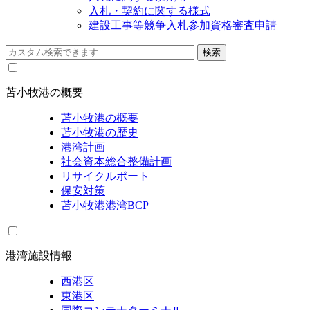
入札・契約に関する様式
建設工事等競争入札参加資格審査申請
苫小牧港の概要
苫小牧港の概要
苫小牧港の歴史
港湾計画
社会資本総合整備計画
リサイクルポート
保安対策
苫小牧港港湾BCP
港湾施設情報
西港区
東港区