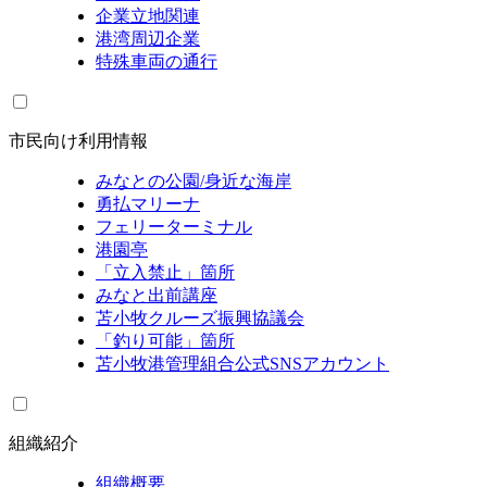
企業立地関連
港湾周辺企業
特殊車両の通行
市民向け利用情報
みなとの公園/身近な海岸
勇払マリーナ
フェリーターミナル
港園亭
「立入禁止」箇所
みなと出前講座
苫小牧クルーズ振興協議会
「釣り可能」箇所
苫小牧港管理組合公式SNSアカウント
組織紹介
組織概要