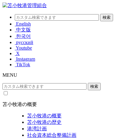
English
中文版
한국어
русский
Youtube
X
Instagram
TikTok
MENU
苫小牧港の概要
苫小牧港の概要
苫小牧港の歴史
港湾計画
社会資本総合整備計画