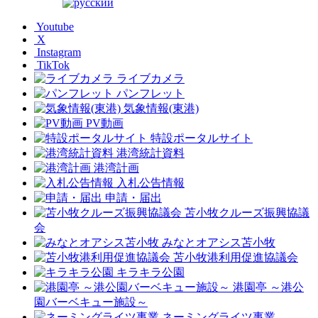
Youtube
X
Instagram
TikTok
ライブカメラ
パンフレット
気象情報(東港)
PV動画
特設ポータルサイト
港湾統計資料
港湾計画
入札公告情報
申請・届出
苫小牧クルーズ振興協議
会
みなとオアシス苫小牧
苫小牧港利用促進協議会
キラキラ公園
港園亭 ～港公
園バーベキュー施設～
ネーミングライツ事業