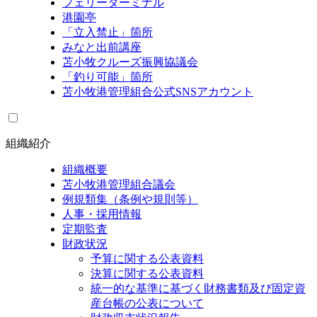
フェリーターミナル
港園亭
「立入禁止」箇所
みなと出前講座
苫小牧クルーズ振興協議会
「釣り可能」箇所
苫小牧港管理組合公式SNSアカウント
組織紹介
組織概要
苫小牧港管理組合議会
例規類集（条例や規則等）
人事・採用情報
定期監査
財政状況
予算に関する公表資料
決算に関する公表資料
統一的な基準に基づく財務書類及び固定資
産台帳の公表について