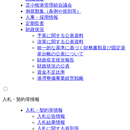
苫小牧港管理組合議会
例規類集（条例や規則等）
人事・採用情報
定期監査
財政状況
予算に関する公表資料
決算に関する公表資料
統一的な基準に基づく財務書類及び固定資
産台帳の公表について
財政収支状況報告
財政状況の公表
資金不足比率
港湾整備事業経営戦略
入札・契約等情報
入札・契約等情報
入札公告情報
入札結果情報
入札に関する規則等