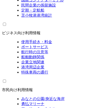
国際コンテナターミナル
民間企業の係留施設
定期・定航船
苫小牧港港湾統計
ビジネス向け利用情報
使用手続き・料金
ポートサービス
航行時の注意等
船舶動静関係
企業立地関連
港湾周辺企業
特殊車両の通行
市民向け利用情報
みなとの公園/身近な海岸
勇払マリーナ