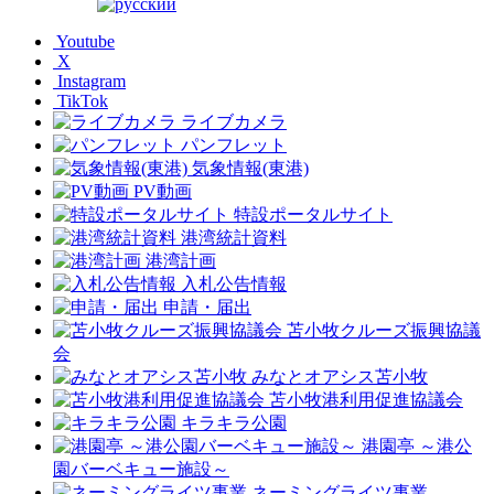
Youtube
X
Instagram
TikTok
ライブカメラ
パンフレット
気象情報(東港)
PV動画
特設ポータルサイト
港湾統計資料
港湾計画
入札公告情報
申請・届出
苫小牧クルーズ振興協議
会
みなとオアシス苫小牧
苫小牧港利用促進協議会
キラキラ公園
港園亭 ～港公
園バーベキュー施設～
ネーミングライツ事業