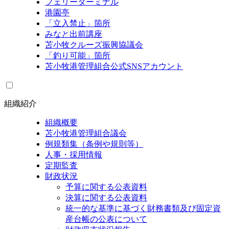
フェリーターミナル
港園亭
「立入禁止」箇所
みなと出前講座
苫小牧クルーズ振興協議会
「釣り可能」箇所
苫小牧港管理組合公式SNSアカウント
組織紹介
組織概要
苫小牧港管理組合議会
例規類集（条例や規則等）
人事・採用情報
定期監査
財政状況
予算に関する公表資料
決算に関する公表資料
統一的な基準に基づく財務書類及び固定資
産台帳の公表について