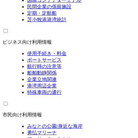
国際コンテナターミナル
民間企業の係留施設
定期・定航船
苫小牧港港湾統計
ビジネス向け利用情報
使用手続き・料金
ポートサービス
航行時の注意等
船舶動静関係
企業立地関連
港湾周辺企業
特殊車両の通行
市民向け利用情報
みなとの公園/身近な海岸
勇払マリーナ