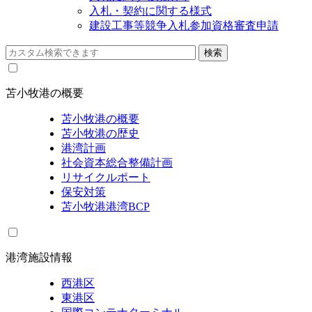
入札・契約に関する様式
建設工事等競争入札参加資格審査申請
苫小牧港の概要
苫小牧港の概要
苫小牧港の歴史
港湾計画
社会資本総合整備計画
リサイクルポート
保安対策
苫小牧港港湾BCP
港湾施設情報
西港区
東港区