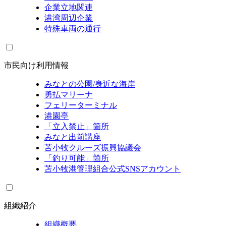
企業立地関連
港湾周辺企業
特殊車両の通行
市民向け利用情報
みなとの公園/身近な海岸
勇払マリーナ
フェリーターミナル
港園亭
「立入禁止」箇所
みなと出前講座
苫小牧クルーズ振興協議会
「釣り可能」箇所
苫小牧港管理組合公式SNSアカウント
組織紹介
組織概要