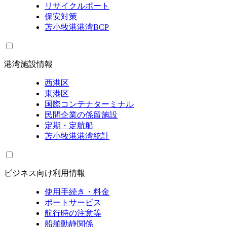
リサイクルポート
保安対策
苫小牧港港湾BCP
港湾施設情報
西港区
東港区
国際コンテナターミナル
民間企業の係留施設
定期・定航船
苫小牧港港湾統計
ビジネス向け利用情報
使用手続き・料金
ポートサービス
航行時の注意等
船舶動静関係