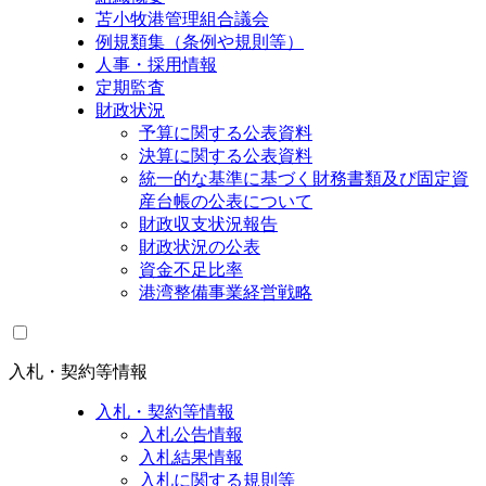
苫小牧港管理組合議会
例規類集（条例や規則等）
人事・採用情報
定期監査
財政状況
予算に関する公表資料
決算に関する公表資料
統一的な基準に基づく財務書類及び固定資
産台帳の公表について
財政収支状況報告
財政状況の公表
資金不足比率
港湾整備事業経営戦略
入札・契約等情報
入札・契約等情報
入札公告情報
入札結果情報
入札に関する規則等