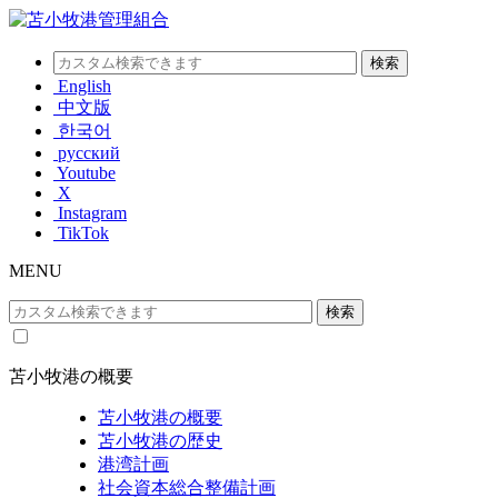
English
中文版
한국어
русский
Youtube
X
Instagram
TikTok
MENU
苫小牧港の概要
苫小牧港の概要
苫小牧港の歴史
港湾計画
社会資本総合整備計画