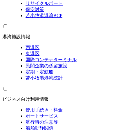
リサイクルポート
保安対策
苫小牧港港湾BCP
港湾施設情報
西港区
東港区
国際コンテナターミナル
民間企業の係留施設
定期・定航船
苫小牧港港湾統計
ビジネス向け利用情報
使用手続き・料金
ポートサービス
航行時の注意等
船舶動静関係