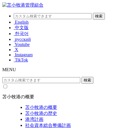
English
中文版
한국어
русский
Youtube
X
Instagram
TikTok
MENU
苫小牧港の概要
苫小牧港の概要
苫小牧港の歴史
港湾計画
社会資本総合整備計画