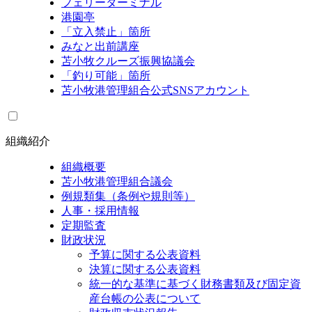
フェリーターミナル
港園亭
「立入禁止」箇所
みなと出前講座
苫小牧クルーズ振興協議会
「釣り可能」箇所
苫小牧港管理組合公式SNSアカウント
組織紹介
組織概要
苫小牧港管理組合議会
例規類集（条例や規則等）
人事・採用情報
定期監査
財政状況
予算に関する公表資料
決算に関する公表資料
統一的な基準に基づく財務書類及び固定資
産台帳の公表について