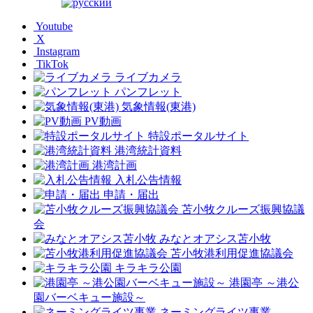
Youtube
X
Instagram
TikTok
ライブカメラ
パンフレット
気象情報(東港)
PV動画
特設ポータルサイト
港湾統計資料
港湾計画
入札公告情報
申請・届出
苫小牧クルーズ振興協議
会
みなとオアシス苫小牧
苫小牧港利用促進協議会
キラキラ公園
港園亭 ～港公
園バーベキュー施設～
ネーミングライツ事業