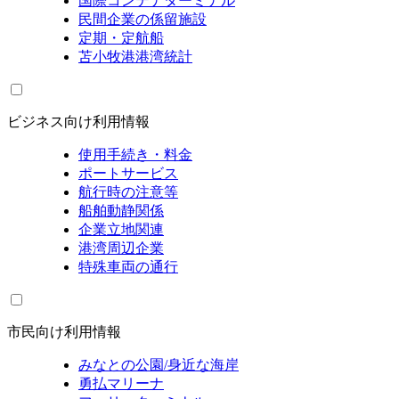
国際コンテナターミナル
民間企業の係留施設
定期・定航船
苫小牧港港湾統計
ビジネス向け利用情報
使用手続き・料金
ポートサービス
航行時の注意等
船舶動静関係
企業立地関連
港湾周辺企業
特殊車両の通行
市民向け利用情報
みなとの公園/身近な海岸
勇払マリーナ