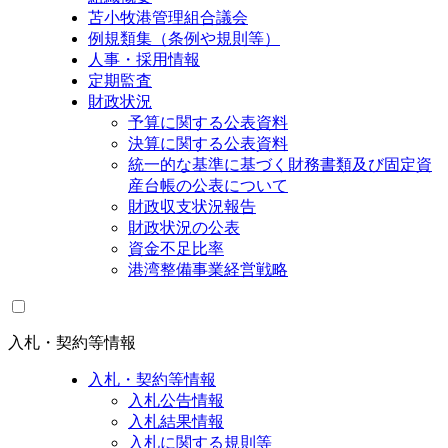
苫小牧港管理組合議会
例規類集（条例や規則等）
人事・採用情報
定期監査
財政状況
予算に関する公表資料
決算に関する公表資料
統一的な基準に基づく財務書類及び固定資
産台帳の公表について
財政収支状況報告
財政状況の公表
資金不足比率
港湾整備事業経営戦略
入札・契約等情報
入札・契約等情報
入札公告情報
入札結果情報
入札に関する規則等