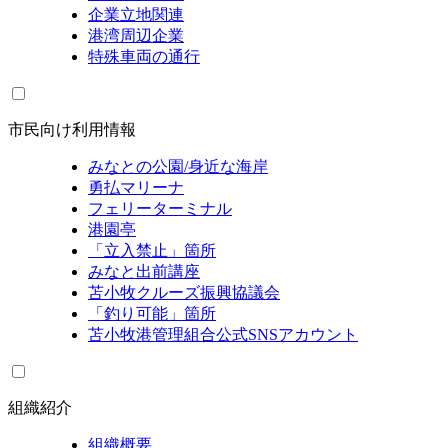
企業立地関連
港湾周辺企業
特殊車両の通行
市民向け利用情報
みなとの公園/身近な海岸
勇払マリーナ
フェリーターミナル
港園亭
「立入禁止」箇所
みなと出前講座
苫小牧クルーズ振興協議会
「釣り可能」箇所
苫小牧港管理組合公式SNSアカウント
組織紹介
組織概要