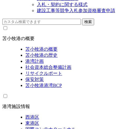
入札・契約に関する様式
建設工事等競争入札参加資格審査申請
苫小牧港の概要
苫小牧港の概要
苫小牧港の歴史
港湾計画
社会資本総合整備計画
リサイクルポート
保安対策
苫小牧港港湾BCP
港湾施設情報
西港区
東港区