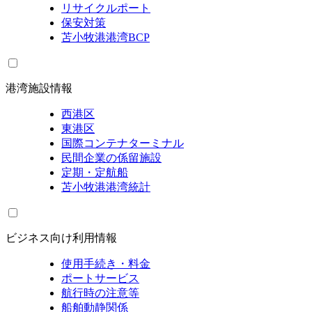
リサイクルポート
保安対策
苫小牧港港湾BCP
港湾施設情報
西港区
東港区
国際コンテナターミナル
民間企業の係留施設
定期・定航船
苫小牧港港湾統計
ビジネス向け利用情報
使用手続き・料金
ポートサービス
航行時の注意等
船舶動静関係