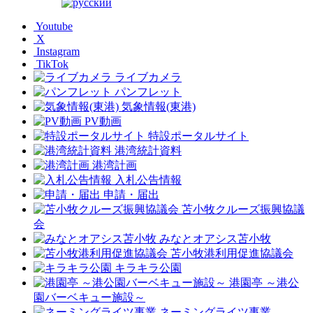
Youtube
X
Instagram
TikTok
ライブカメラ
パンフレット
気象情報(東港)
PV動画
特設ポータルサイト
港湾統計資料
港湾計画
入札公告情報
申請・届出
苫小牧クルーズ振興協議
会
みなとオアシス苫小牧
苫小牧港利用促進協議会
キラキラ公園
港園亭 ～港公
園バーベキュー施設～
ネーミングライツ事業