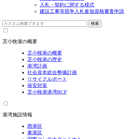
入札・契約に関する様式
建設工事等競争入札参加資格審査申請
苫小牧港の概要
苫小牧港の概要
苫小牧港の歴史
港湾計画
社会資本総合整備計画
リサイクルポート
保安対策
苫小牧港港湾BCP
港湾施設情報
西港区
東港区