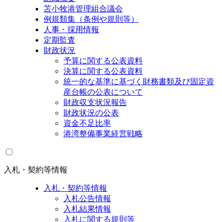
苫小牧港管理組合議会
例規類集（条例や規則等）
人事・採用情報
定期監査
財政状況
予算に関する公表資料
決算に関する公表資料
統一的な基準に基づく財務書類及び固定資
産台帳の公表について
財政収支状況報告
財政状況の公表
資金不足比率
港湾整備事業経営戦略
入札・契約等情報
入札・契約等情報
入札公告情報
入札結果情報
入札に関する規則等