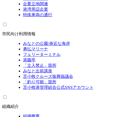
企業立地関連
港湾周辺企業
特殊車両の通行
市民向け利用情報
みなとの公園/身近な海岸
勇払マリーナ
フェリーターミナル
港園亭
「立入禁止」箇所
みなと出前講座
苫小牧クルーズ振興協議会
「釣り可能」箇所
苫小牧港管理組合公式SNSアカウント
組織紹介
組織概要