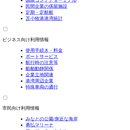
国際コンテナターミナル
民間企業の係留施設
定期・定航船
苫小牧港港湾統計
ビジネス向け利用情報
使用手続き・料金
ポートサービス
航行時の注意等
船舶動静関係
企業立地関連
港湾周辺企業
特殊車両の通行
市民向け利用情報
みなとの公園/身近な海岸
勇払マリーナ