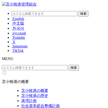
English
中文版
한국어
русский
Youtube
X
Instagram
TikTok
MENU
苫小牧港の概要
苫小牧港の概要
苫小牧港の歴史
港湾計画
社会資本総合整備計画