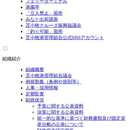
フェリーターミナル
港園亭
「立入禁止」箇所
みなと出前講座
苫小牧クルーズ振興協議会
「釣り可能」箇所
苫小牧港管理組合公式SNSアカウント
組織紹介
組織概要
苫小牧港管理組合議会
例規類集（条例や規則等）
人事・採用情報
定期監査
財政状況
予算に関する公表資料
決算に関する公表資料
統一的な基準に基づく財務書類及び固定資
産台帳の公表について