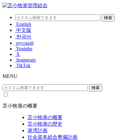
English
中文版
한국어
русский
Youtube
X
Instagram
TikTok
MENU
苫小牧港の概要
苫小牧港の概要
苫小牧港の歴史
港湾計画
社会資本総合整備計画