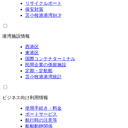
リサイクルポート
保安対策
苫小牧港港湾BCP
港湾施設情報
西港区
東港区
国際コンテナターミナル
民間企業の係留施設
定期・定航船
苫小牧港港湾統計
ビジネス向け利用情報
使用手続き・料金
ポートサービス
航行時の注意等
船舶動静関係