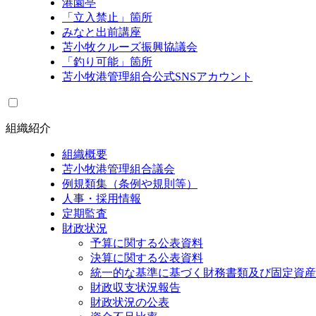
港園亭
「立入禁止」箇所
みなと出前講座
苫小牧クルーズ振興協議会
「釣り可能」箇所
苫小牧港管理組合公式SNSアカウント
組織紹介
組織概要
苫小牧港管理組合議会
例規類集（条例や規則等）
人事・採用情報
定期監査
財政状況
予算に関する公表資料
決算に関する公表資料
統一的な基準に基づく財務書類及び固定資産
財政収支状況報告
財政状況の公表