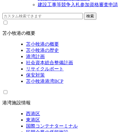
建設工事等競争入札参加資格審査申請
苫小牧港の概要
苫小牧港の概要
苫小牧港の歴史
港湾計画
社会資本総合整備計画
リサイクルポート
保安対策
苫小牧港港湾BCP
港湾施設情報
西港区
東港区
国際コンテナターミナル