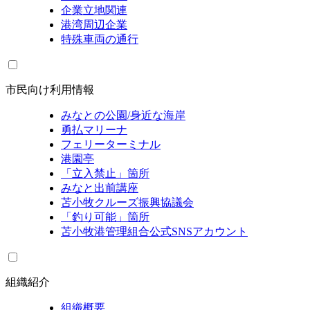
企業立地関連
港湾周辺企業
特殊車両の通行
市民向け利用情報
みなとの公園/身近な海岸
勇払マリーナ
フェリーターミナル
港園亭
「立入禁止」箇所
みなと出前講座
苫小牧クルーズ振興協議会
「釣り可能」箇所
苫小牧港管理組合公式SNSアカウント
組織紹介
組織概要