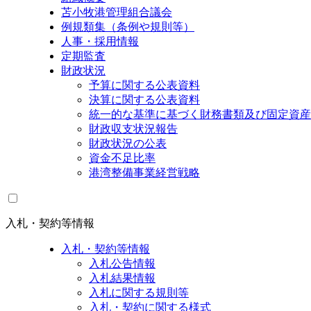
苫小牧港管理組合議会
例規類集（条例や規則等）
人事・採用情報
定期監査
財政状況
予算に関する公表資料
決算に関する公表資料
統一的な基準に基づく財務書類及び固定資産
財政収支状況報告
財政状況の公表
資金不足比率
港湾整備事業経営戦略
入札・契約等情報
入札・契約等情報
入札公告情報
入札結果情報
入札に関する規則等
入札・契約に関する様式