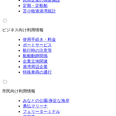
民間企業の係留施設
定期・定航船
苫小牧港港湾統計
ビジネス向け利用情報
使用手続き・料金
ポートサービス
航行時の注意等
船舶動静関係
企業立地関連
港湾周辺企業
特殊車両の通行
市民向け利用情報
みなとの公園/身近な海岸
勇払マリーナ
フェリーターミナル