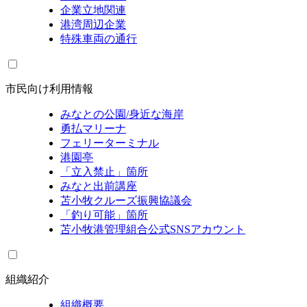
企業立地関連
港湾周辺企業
特殊車両の通行
市民向け利用情報
みなとの公園/身近な海岸
勇払マリーナ
フェリーターミナル
港園亭
「立入禁止」箇所
みなと出前講座
苫小牧クルーズ振興協議会
「釣り可能」箇所
苫小牧港管理組合公式SNSアカウント
組織紹介
組織概要