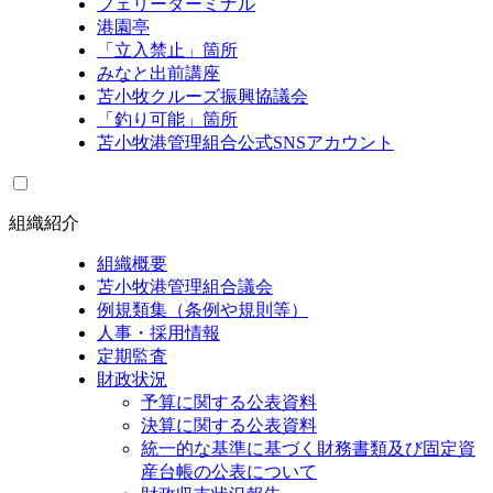
フェリーターミナル
港園亭
「立入禁止」箇所
みなと出前講座
苫小牧クルーズ振興協議会
「釣り可能」箇所
苫小牧港管理組合公式SNSアカウント
組織紹介
組織概要
苫小牧港管理組合議会
例規類集（条例や規則等）
人事・採用情報
定期監査
財政状況
予算に関する公表資料
決算に関する公表資料
統一的な基準に基づく財務書類及び固定資
産台帳の公表について