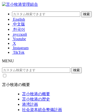
English
中文版
한국어
русский
Youtube
X
Instagram
TikTok
MENU
苫小牧港の概要
苫小牧港の概要
苫小牧港の歴史
港湾計画
社会資本総合整備計画