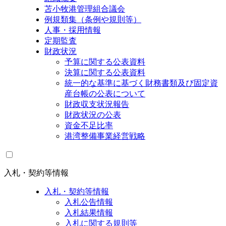
苫小牧港管理組合議会
例規類集（条例や規則等）
人事・採用情報
定期監査
財政状況
予算に関する公表資料
決算に関する公表資料
統一的な基準に基づく財務書類及び固定資
産台帳の公表について
財政収支状況報告
財政状況の公表
資金不足比率
港湾整備事業経営戦略
入札・契約等情報
入札・契約等情報
入札公告情報
入札結果情報
入札に関する規則等