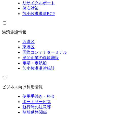
リサイクルポート
保安対策
苫小牧港港湾BCP
港湾施設情報
西港区
東港区
国際コンテナターミナル
民間企業の係留施設
定期・定航船
苫小牧港港湾統計
ビジネス向け利用情報
使用手続き・料金
ポートサービス
航行時の注意等
船舶動静関係