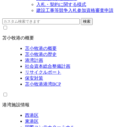
入札・契約に関する様式
建設工事等競争入札参加資格審査申請
苫小牧港の概要
苫小牧港の概要
苫小牧港の歴史
港湾計画
社会資本総合整備計画
リサイクルポート
保安対策
苫小牧港港湾BCP
港湾施設情報
西港区
東港区