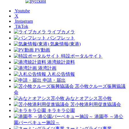
Youtube
X
Instagram
TikTok
ライブカメラ
パンフレット
気象情報(東港)
PV動画
特設ポータルサイト
港湾統計資料
港湾計画
入札公告情報
申請・届出
苫小牧クルーズ振興協議
会
みなとオアシス苫小牧
苫小牧港利用促進協議会
キラキラ公園
港園亭 ～港公
園バーベキュー施設～
ネーミングライツ事業