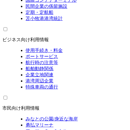
国際コンテナターミナル
民間企業の係留施設
定期・定航船
苫小牧港港湾統計
ビジネス向け利用情報
使用手続き・料金
ポートサービス
航行時の注意等
船舶動静関係
企業立地関連
港湾周辺企業
特殊車両の通行
市民向け利用情報
みなとの公園/身近な海岸
勇払マリーナ