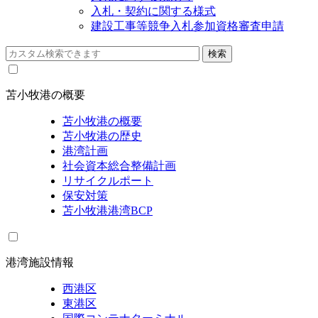
入札・契約に関する様式
建設工事等競争入札参加資格審査申請
苫小牧港の概要
苫小牧港の概要
苫小牧港の歴史
港湾計画
社会資本総合整備計画
リサイクルポート
保安対策
苫小牧港港湾BCP
港湾施設情報
西港区
東港区