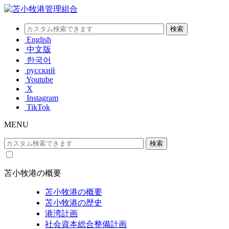
English
中文版
한국어
русский
Youtube
X
Instagram
TikTok
MENU
苫小牧港の概要
苫小牧港の概要
苫小牧港の歴史
港湾計画
社会資本総合整備計画