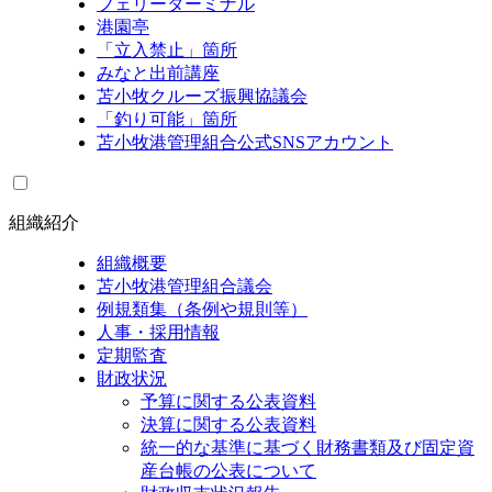
フェリーターミナル
港園亭
「立入禁止」箇所
みなと出前講座
苫小牧クルーズ振興協議会
「釣り可能」箇所
苫小牧港管理組合公式SNSアカウント
組織紹介
組織概要
苫小牧港管理組合議会
例規類集（条例や規則等）
人事・採用情報
定期監査
財政状況
予算に関する公表資料
決算に関する公表資料
統一的な基準に基づく財務書類及び固定資
産台帳の公表について