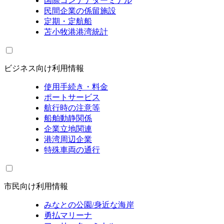
国際コンテナターミナル
民間企業の係留施設
定期・定航船
苫小牧港港湾統計
ビジネス向け利用情報
使用手続き・料金
ポートサービス
航行時の注意等
船舶動静関係
企業立地関連
港湾周辺企業
特殊車両の通行
市民向け利用情報
みなとの公園/身近な海岸
勇払マリーナ