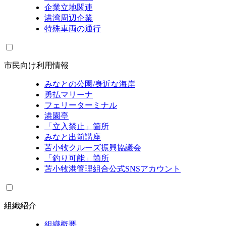
企業立地関連
港湾周辺企業
特殊車両の通行
市民向け利用情報
みなとの公園/身近な海岸
勇払マリーナ
フェリーターミナル
港園亭
「立入禁止」箇所
みなと出前講座
苫小牧クルーズ振興協議会
「釣り可能」箇所
苫小牧港管理組合公式SNSアカウント
組織紹介
組織概要