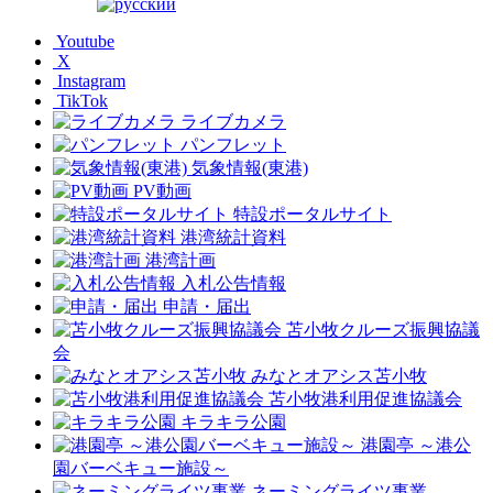
Youtube
X
Instagram
TikTok
ライブカメラ
パンフレット
気象情報(東港)
PV動画
特設ポータルサイト
港湾統計資料
港湾計画
入札公告情報
申請・届出
苫小牧クルーズ振興協議
会
みなとオアシス苫小牧
苫小牧港利用促進協議会
キラキラ公園
港園亭 ～港公
園バーベキュー施設～
ネーミングライツ事業