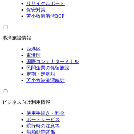
リサイクルポート
保安対策
苫小牧港港湾BCP
港湾施設情報
西港区
東港区
国際コンテナターミナル
民間企業の係留施設
定期・定航船
苫小牧港港湾統計
ビジネス向け利用情報
使用手続き・料金
ポートサービス
航行時の注意等
船舶動静関係