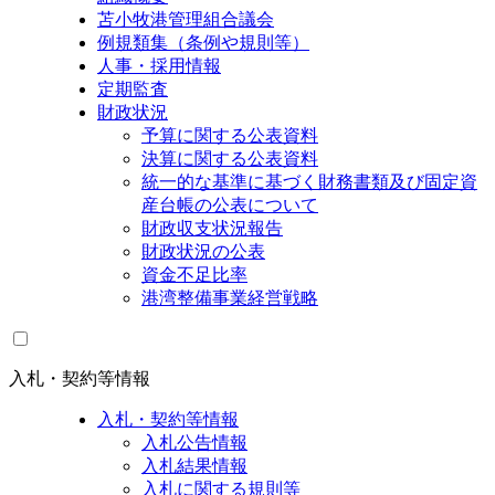
苫小牧港管理組合議会
例規類集（条例や規則等）
人事・採用情報
定期監査
財政状況
予算に関する公表資料
決算に関する公表資料
統一的な基準に基づく財務書類及び固定資
産台帳の公表について
財政収支状況報告
財政状況の公表
資金不足比率
港湾整備事業経営戦略
入札・契約等情報
入札・契約等情報
入札公告情報
入札結果情報
入札に関する規則等