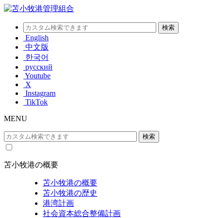
English
中文版
한국어
русский
Youtube
X
Instagram
TikTok
MENU
苫小牧港の概要
苫小牧港の概要
苫小牧港の歴史
港湾計画
社会資本総合整備計画