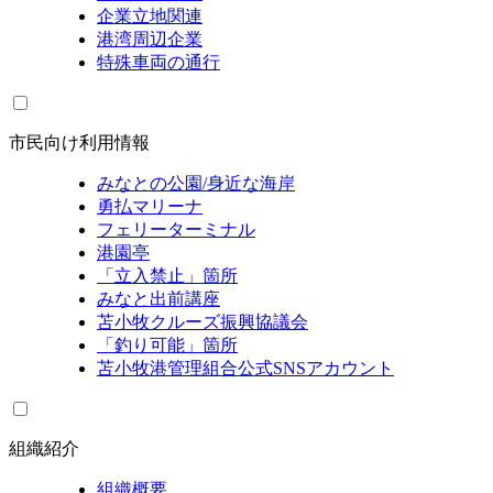
企業立地関連
港湾周辺企業
特殊車両の通行
市民向け利用情報
みなとの公園/身近な海岸
勇払マリーナ
フェリーターミナル
港園亭
「立入禁止」箇所
みなと出前講座
苫小牧クルーズ振興協議会
「釣り可能」箇所
苫小牧港管理組合公式SNSアカウント
組織紹介
組織概要