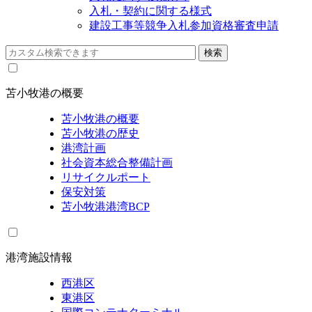
入札・契約に関する様式
建設工事等競争入札参加資格審査申請
苫小牧港の概要
苫小牧港の概要
苫小牧港の歴史
港湾計画
社会資本総合整備計画
リサイクルポート
保安対策
苫小牧港港湾BCP
港湾施設情報
西港区
東港区