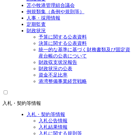
苫小牧港管理組合議会
例規類集（条例や規則等）
人事・採用情報
定期監査
財政状況
予算に関する公表資料
決算に関する公表資料
統一的な基準に基づく財務書類及び固定資
産台帳の公表について
財政収支状況報告
財政状況の公表
資金不足比率
港湾整備事業経営戦略
入札・契約等情報
入札・契約等情報
入札公告情報
入札結果情報
入札に関する規則等