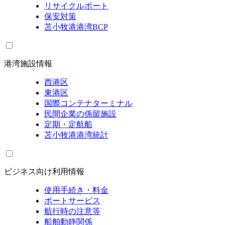
リサイクルポート
保安対策
苫小牧港港湾BCP
港湾施設情報
西港区
東港区
国際コンテナターミナル
民間企業の係留施設
定期・定航船
苫小牧港港湾統計
ビジネス向け利用情報
使用手続き・料金
ポートサービス
航行時の注意等
船舶動静関係