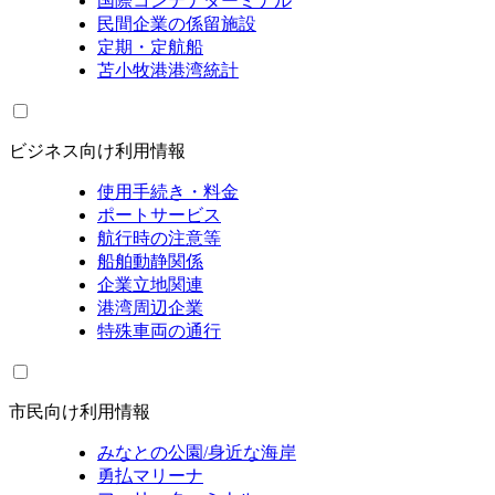
国際コンテナターミナル
民間企業の係留施設
定期・定航船
苫小牧港港湾統計
ビジネス向け利用情報
使用手続き・料金
ポートサービス
航行時の注意等
船舶動静関係
企業立地関連
港湾周辺企業
特殊車両の通行
市民向け利用情報
みなとの公園/身近な海岸
勇払マリーナ