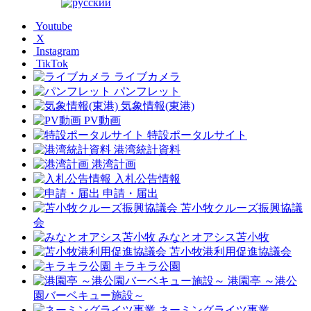
Youtube
X
Instagram
TikTok
ライブカメラ
パンフレット
気象情報(東港)
PV動画
特設ポータルサイト
港湾統計資料
港湾計画
入札公告情報
申請・届出
苫小牧クルーズ振興協議
会
みなとオアシス苫小牧
苫小牧港利用促進協議会
キラキラ公園
港園亭 ～港公
園バーベキュー施設～
ネーミングライツ事業