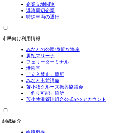
企業立地関連
港湾周辺企業
特殊車両の通行
市民向け利用情報
みなとの公園/身近な海岸
勇払マリーナ
フェリーターミナル
港園亭
「立入禁止」箇所
みなと出前講座
苫小牧クルーズ振興協議会
「釣り可能」箇所
苫小牧港管理組合公式SNSアカウント
組織紹介
組織概要