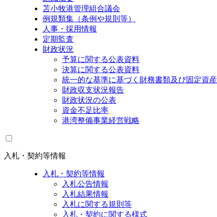
苫小牧港管理組合議会
例規類集（条例や規則等）
人事・採用情報
定期監査
財政状況
予算に関する公表資料
決算に関する公表資料
統一的な基準に基づく財務書類及び固定資産
財政収支状況報告
財政状況の公表
資金不足比率
港湾整備事業経営戦略
入札・契約等情報
入札・契約等情報
入札公告情報
入札結果情報
入札に関する規則等
入札・契約に関する様式