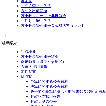
港園亭
「立入禁止」箇所
みなと出前講座
苫小牧クルーズ振興協議会
「釣り可能」箇所
苫小牧港管理組合公式SNSアカウント
組織紹介
組織概要
苫小牧港管理組合議会
例規類集（条例や規則等）
人事・採用情報
定期監査
財政状況
予算に関する公表資料
決算に関する公表資料
統一的な基準に基づく財務書類及び固定資産
財政収支状況報告
財政状況の公表