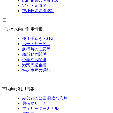
民間企業の係留施設
定期・定航船
苫小牧港港湾統計
ビジネス向け利用情報
使用手続き・料金
ポートサービス
航行時の注意等
船舶動静関係
企業立地関連
港湾周辺企業
特殊車両の通行
市民向け利用情報
みなとの公園/身近な海岸
勇払マリーナ
フェリーターミナル