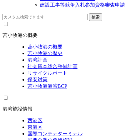
建設工事等競争入札参加資格審査申請
苫小牧港の概要
苫小牧港の概要
苫小牧港の歴史
港湾計画
社会資本総合整備計画
リサイクルポート
保安対策
苫小牧港港湾BCP
港湾施設情報
西港区
東港区
国際コンテナターミナル