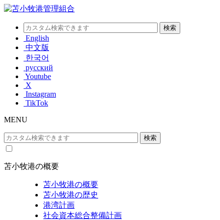
English
中文版
한국어
русский
Youtube
X
Instagram
TikTok
MENU
苫小牧港の概要
苫小牧港の概要
苫小牧港の歴史
港湾計画
社会資本総合整備計画