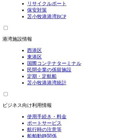
リサイクルポート
保安対策
苫小牧港港湾BCP
港湾施設情報
西港区
東港区
国際コンテナターミナル
民間企業の係留施設
定期・定航船
苫小牧港港湾統計
ビジネス向け利用情報
使用手続き・料金
ポートサービス
航行時の注意等
船舶動静関係