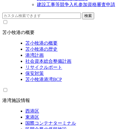
建設工事等競争入札参加資格審査申請
苫小牧港の概要
苫小牧港の概要
苫小牧港の歴史
港湾計画
社会資本総合整備計画
リサイクルポート
保安対策
苫小牧港港湾BCP
港湾施設情報
西港区
東港区
国際コンテナターミナル