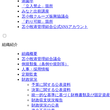
港園亭
「立入禁止」箇所
みなと出前講座
苫小牧クルーズ振興協議会
「釣り可能」箇所
苫小牧港管理組合公式SNSアカウント
組織紹介
組織概要
苫小牧港管理組合議会
例規類集（条例や規則等）
人事・採用情報
定期監査
財政状況
予算に関する公表資料
決算に関する公表資料
統一的な基準に基づく財務書類及び固定資産
財政収支状況報告
財政状況の公表