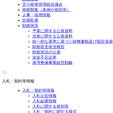
苫小牧港管理組合議会
例規類集（条例や規則等）
人事・採用情報
定期監査
財政状況
予算に関する公表資料
決算に関する公表資料
統一的な基準に基づく財務書類及び固定資産
財政収支状況報告
財政状況の公表
資金不足比率
港湾整備事業経営戦略
入札・契約等情報
入札・契約等情報
入札公告情報
入札結果情報
入札に関する規則等
入札・契約に関する様式