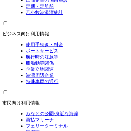
民間企業の係留施設
定期・定航船
苫小牧港港湾統計
ビジネス向け利用情報
使用手続き・料金
ポートサービス
航行時の注意等
船舶動静関係
企業立地関連
港湾周辺企業
特殊車両の通行
市民向け利用情報
みなとの公園/身近な海岸
勇払マリーナ
フェリーターミナル