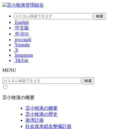
English
中文版
한국어
русский
Youtube
X
Instagram
TikTok
MENU
苫小牧港の概要
苫小牧港の概要
苫小牧港の歴史
港湾計画
社会資本総合整備計画