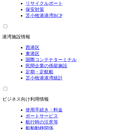
リサイクルポート
保安対策
苫小牧港港湾BCP
港湾施設情報
西港区
東港区
国際コンテナターミナル
民間企業の係留施設
定期・定航船
苫小牧港港湾統計
ビジネス向け利用情報
使用手続き・料金
ポートサービス
航行時の注意等
船舶動静関係