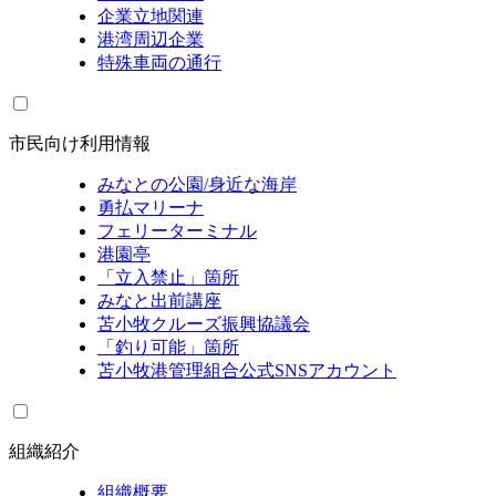
企業立地関連
港湾周辺企業
特殊車両の通行
市民向け利用情報
みなとの公園/身近な海岸
勇払マリーナ
フェリーターミナル
港園亭
「立入禁止」箇所
みなと出前講座
苫小牧クルーズ振興協議会
「釣り可能」箇所
苫小牧港管理組合公式SNSアカウント
組織紹介
組織概要