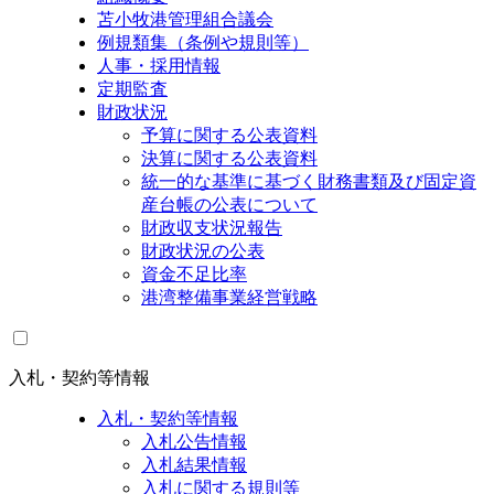
苫小牧港管理組合議会
例規類集（条例や規則等）
人事・採用情報
定期監査
財政状況
予算に関する公表資料
決算に関する公表資料
統一的な基準に基づく財務書類及び固定資
産台帳の公表について
財政収支状況報告
財政状況の公表
資金不足比率
港湾整備事業経営戦略
入札・契約等情報
入札・契約等情報
入札公告情報
入札結果情報
入札に関する規則等