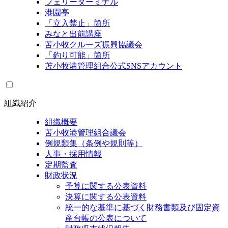
フェリーターミナル
港園亭
「立入禁止」箇所
みなと出前講座
苫小牧クルーズ振興協議会
「釣り可能」箇所
苫小牧港管理組合公式SNSアカウント
組織紹介
組織概要
苫小牧港管理組合議会
例規類集（条例や規則等）
人事・採用情報
定期監査
財政状況
予算に関する公表資料
決算に関する公表資料
統一的な基準に基づく財務書類及び固定資
産台帳の公表について