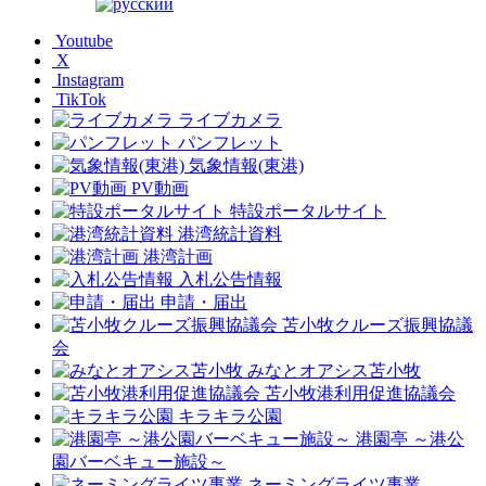
Youtube
X
Instagram
TikTok
ライブカメラ
パンフレット
気象情報(東港)
PV動画
特設ポータルサイト
港湾統計資料
港湾計画
入札公告情報
申請・届出
苫小牧クルーズ振興協議
会
みなとオアシス苫小牧
苫小牧港利用促進協議会
キラキラ公園
港園亭 ～港公
園バーベキュー施設～
ネーミングライツ事業