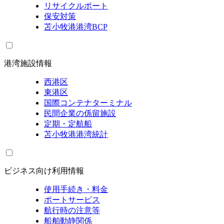
リサイクルポート
保安対策
苫小牧港港湾BCP
港湾施設情報
西港区
東港区
国際コンテナターミナル
民間企業の係留施設
定期・定航船
苫小牧港港湾統計
ビジネス向け利用情報
使用手続き・料金
ポートサービス
航行時の注意等
船舶動静関係