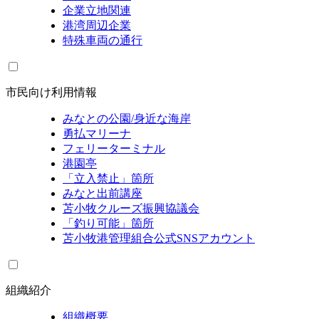
企業立地関連
港湾周辺企業
特殊車両の通行
市民向け利用情報
みなとの公園/身近な海岸
勇払マリーナ
フェリーターミナル
港園亭
「立入禁止」箇所
みなと出前講座
苫小牧クルーズ振興協議会
「釣り可能」箇所
苫小牧港管理組合公式SNSアカウント
組織紹介
組織概要