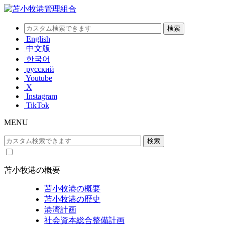
English
中文版
한국어
русский
Youtube
X
Instagram
TikTok
MENU
苫小牧港の概要
苫小牧港の概要
苫小牧港の歴史
港湾計画
社会資本総合整備計画