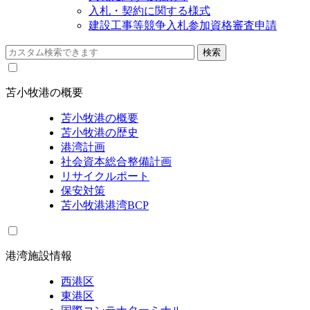
入札・契約に関する様式
建設工事等競争入札参加資格審査申請
苫小牧港の概要
苫小牧港の概要
苫小牧港の歴史
港湾計画
社会資本総合整備計画
リサイクルポート
保安対策
苫小牧港港湾BCP
港湾施設情報
西港区
東港区