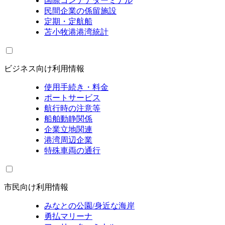
国際コンテナターミナル
民間企業の係留施設
定期・定航船
苫小牧港港湾統計
ビジネス向け利用情報
使用手続き・料金
ポートサービス
航行時の注意等
船舶動静関係
企業立地関連
港湾周辺企業
特殊車両の通行
市民向け利用情報
みなとの公園/身近な海岸
勇払マリーナ