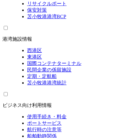
リサイクルポート
保安対策
苫小牧港港湾BCP
港湾施設情報
西港区
東港区
国際コンテナターミナル
民間企業の係留施設
定期・定航船
苫小牧港港湾統計
ビジネス向け利用情報
使用手続き・料金
ポートサービス
航行時の注意等
船舶動静関係