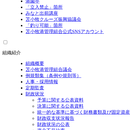
港園亭
「立入禁止」箇所
みなと出前講座
苫小牧クルーズ振興協議会
「釣り可能」箇所
苫小牧港管理組合公式SNSアカウント
組織紹介
組織概要
苫小牧港管理組合議会
例規類集（条例や規則等）
人事・採用情報
定期監査
財政状況
予算に関する公表資料
決算に関する公表資料
統一的な基準に基づく財務書類及び固定資産
財政収支状況報告
財政状況の公表