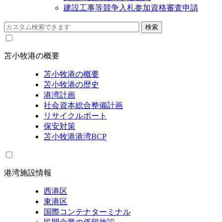
建設工事等競争入札参加資格審査申請
苫小牧港の概要
苫小牧港の概要
苫小牧港の歴史
港湾計画
社会資本総合整備計画
リサイクルポート
保安対策
苫小牧港港湾BCP
港湾施設情報
西港区
東港区
国際コンテナターミナル