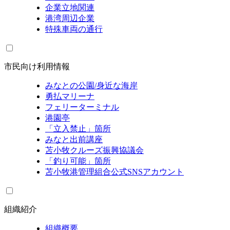
企業立地関連
港湾周辺企業
特殊車両の通行
市民向け利用情報
みなとの公園/身近な海岸
勇払マリーナ
フェリーターミナル
港園亭
「立入禁止」箇所
みなと出前講座
苫小牧クルーズ振興協議会
「釣り可能」箇所
苫小牧港管理組合公式SNSアカウント
組織紹介
組織概要