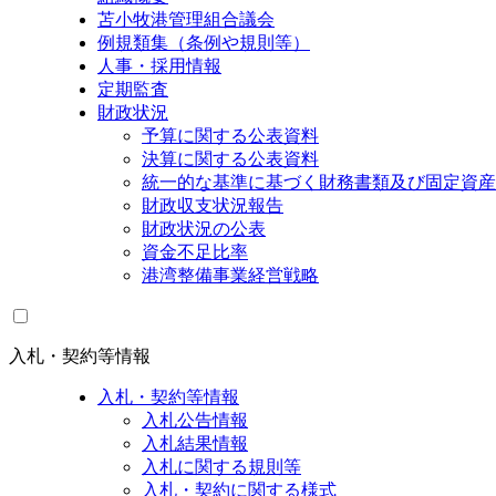
苫小牧港管理組合議会
例規類集（条例や規則等）
人事・採用情報
定期監査
財政状況
予算に関する公表資料
決算に関する公表資料
統一的な基準に基づく財務書類及び固定資産
財政収支状況報告
財政状況の公表
資金不足比率
港湾整備事業経営戦略
入札・契約等情報
入札・契約等情報
入札公告情報
入札結果情報
入札に関する規則等
入札・契約に関する様式