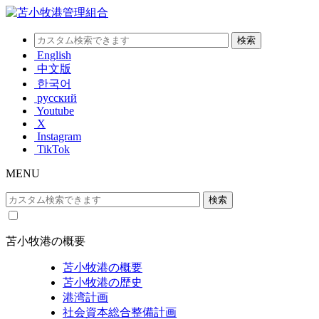
English
中文版
한국어
русский
Youtube
X
Instagram
TikTok
MENU
苫小牧港の概要
苫小牧港の概要
苫小牧港の歴史
港湾計画
社会資本総合整備計画