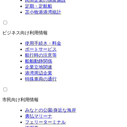
民間企業の係留施設
定期・定航船
苫小牧港港湾統計
ビジネス向け利用情報
使用手続き・料金
ポートサービス
航行時の注意等
船舶動静関係
企業立地関連
港湾周辺企業
特殊車両の通行
市民向け利用情報
みなとの公園/身近な海岸
勇払マリーナ
フェリーターミナル