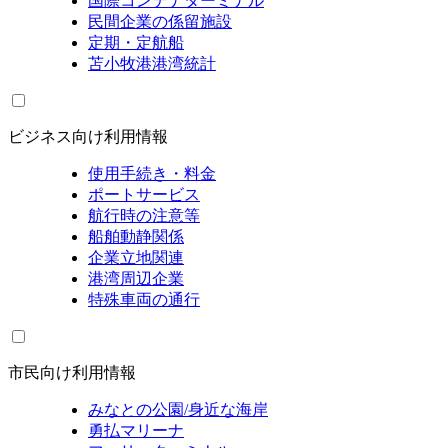
国際コンテナターミナル
民間企業の係留施設
定期・定航船
苫小牧港港湾統計
ビジネス向け利用情報
使用手続き・料金
ポートサービス
航行時の注意等
船舶動静関係
企業立地関連
港湾周辺企業
特殊車両の通行
市民向け利用情報
みなとの公園/身近な海岸
勇払マリーナ