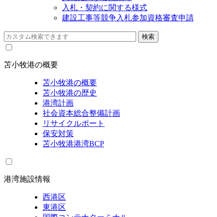
入札・契約に関する様式
建設工事等競争入札参加資格審査申請
苫小牧港の概要
苫小牧港の概要
苫小牧港の歴史
港湾計画
社会資本総合整備計画
リサイクルポート
保安対策
苫小牧港港湾BCP
港湾施設情報
西港区
東港区