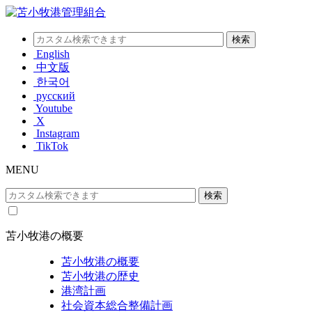
English
中文版
한국어
русский
Youtube
X
Instagram
TikTok
MENU
苫小牧港の概要
苫小牧港の概要
苫小牧港の歴史
港湾計画
社会資本総合整備計画