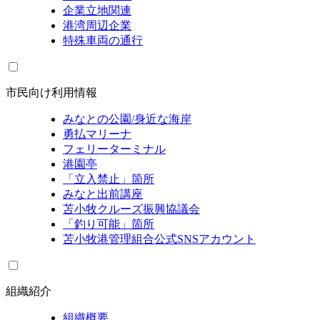
企業立地関連
港湾周辺企業
特殊車両の通行
市民向け利用情報
みなとの公園/身近な海岸
勇払マリーナ
フェリーターミナル
港園亭
「立入禁止」箇所
みなと出前講座
苫小牧クルーズ振興協議会
「釣り可能」箇所
苫小牧港管理組合公式SNSアカウント
組織紹介
組織概要