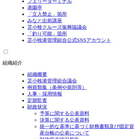
フェリーターミナル
港園亭
「立入禁止」箇所
みなと出前講座
苫小牧クルーズ振興協議会
「釣り可能」箇所
苫小牧港管理組合公式SNSアカウント
組織紹介
組織概要
苫小牧港管理組合議会
例規類集（条例や規則等）
人事・採用情報
定期監査
財政状況
予算に関する公表資料
決算に関する公表資料
統一的な基準に基づく財務書類及び固定資
産台帳の公表について