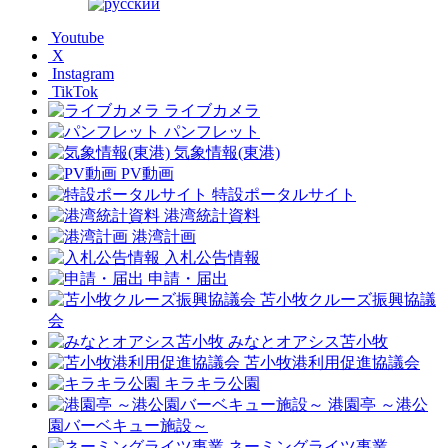
Youtube
X
Instagram
TikTok
ライブカメラ
パンフレット
気象情報(東港)
PV動画
特設ポータルサイト
港湾統計資料
港湾計画
入札公告情報
申請・届出
苫小牧クルーズ振興協議
会
みなとオアシス苫小牧
苫小牧港利用促進協議会
キラキラ公園
港園亭 ～港公
園バーベキュー施設～
ネーミングライツ事業