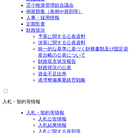
苫小牧港管理組合議会
例規類集（条例や規則等）
人事・採用情報
定期監査
財政状況
予算に関する公表資料
決算に関する公表資料
統一的な基準に基づく財務書類及び固定資
産台帳の公表について
財政収支状況報告
財政状況の公表
資金不足比率
港湾整備事業経営戦略
入札・契約等情報
入札・契約等情報
入札公告情報
入札結果情報
入札に関する規則等