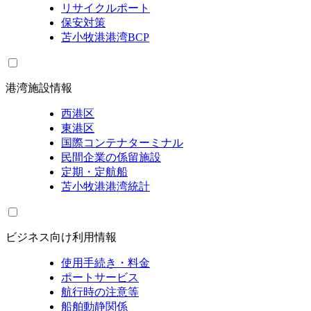
リサイクルポート
保安対策
苫小牧港港湾BCP
港湾施設情報
西港区
東港区
国際コンテナターミナル
民間企業の係留施設
定期・定航船
苫小牧港港湾統計
ビジネス向け利用情報
使用手続き・料金
ポートサービス
航行時の注意等
船舶動静関係