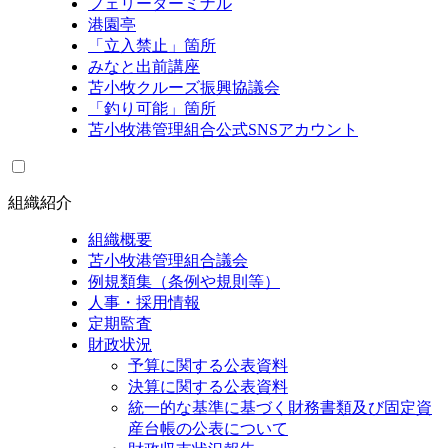
フェリーターミナル
港園亭
「立入禁止」箇所
みなと出前講座
苫小牧クルーズ振興協議会
「釣り可能」箇所
苫小牧港管理組合公式SNSアカウント
組織紹介
組織概要
苫小牧港管理組合議会
例規類集（条例や規則等）
人事・採用情報
定期監査
財政状況
予算に関する公表資料
決算に関する公表資料
統一的な基準に基づく財務書類及び固定資
産台帳の公表について