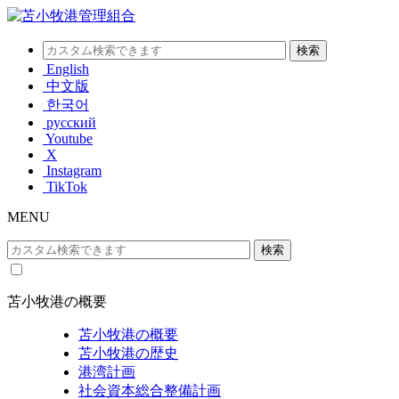
English
中文版
한국어
русский
Youtube
X
Instagram
TikTok
MENU
苫小牧港の概要
苫小牧港の概要
苫小牧港の歴史
港湾計画
社会資本総合整備計画