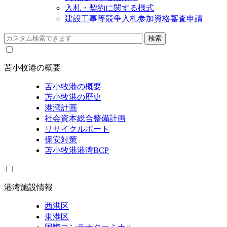
入札・契約に関する様式
建設工事等競争入札参加資格審査申請
苫小牧港の概要
苫小牧港の概要
苫小牧港の歴史
港湾計画
社会資本総合整備計画
リサイクルポート
保安対策
苫小牧港港湾BCP
港湾施設情報
西港区
東港区