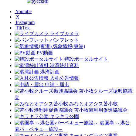
Youtube
X
Instagram
TikTok
ライブカメラ
パンフレット
気象情報(東港)
PV動画
特設ポータルサイト
港湾統計資料
港湾計画
入札公告情報
申請・届出
苫小牧クルーズ振興協議
会
みなとオアシス苫小牧
苫小牧港利用促進協議会
キラキラ公園
港園亭 ～港公
園バーベキュー施設～
ネーミングライツ事業