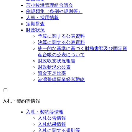
苫小牧港管理組合議会
例規類集（条例や規則等）
人事・採用情報
定期監査
財政状況
予算に関する公表資料
決算に関する公表資料
統一的な基準に基づく財務書類及び固定資
産台帳の公表について
財政収支状況報告
財政状況の公表
資金不足比率
港湾整備事業経営戦略
入札・契約等情報
入札・契約等情報
入札公告情報
入札結果情報
入札に関する規則等