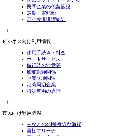
国際コンテナターミナル
民間企業の係留施設
定期・定航船
苫小牧港港湾統計
ビジネス向け利用情報
使用手続き・料金
ポートサービス
航行時の注意等
船舶動静関係
企業立地関連
港湾周辺企業
特殊車両の通行
市民向け利用情報
みなとの公園/身近な海岸
勇払マリーナ