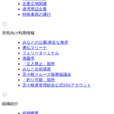
企業立地関連
港湾周辺企業
特殊車両の通行
市民向け利用情報
みなとの公園/身近な海岸
勇払マリーナ
フェリーターミナル
港園亭
「立入禁止」箇所
みなと出前講座
苫小牧クルーズ振興協議会
「釣り可能」箇所
苫小牧港管理組合公式SNSアカウント
組織紹介
組織概要