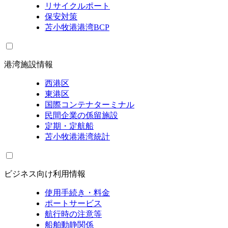
リサイクルポート
保安対策
苫小牧港港湾BCP
港湾施設情報
西港区
東港区
国際コンテナターミナル
民間企業の係留施設
定期・定航船
苫小牧港港湾統計
ビジネス向け利用情報
使用手続き・料金
ポートサービス
航行時の注意等
船舶動静関係