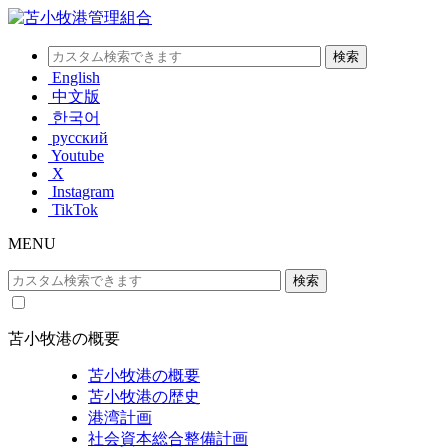
English
中文版
한국어
русский
Youtube
X
Instagram
TikTok
MENU
苫小牧港の概要
苫小牧港の概要
苫小牧港の歴史
港湾計画
社会資本総合整備計画