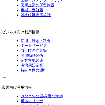
国際コンテナターミナル
民間企業の係留施設
定期・定航船
苫小牧港港湾統計
ビジネス向け利用情報
使用手続き・料金
ポートサービス
航行時の注意等
船舶動静関係
企業立地関連
港湾周辺企業
特殊車両の通行
市民向け利用情報
みなとの公園/身近な海岸
勇払マリーナ