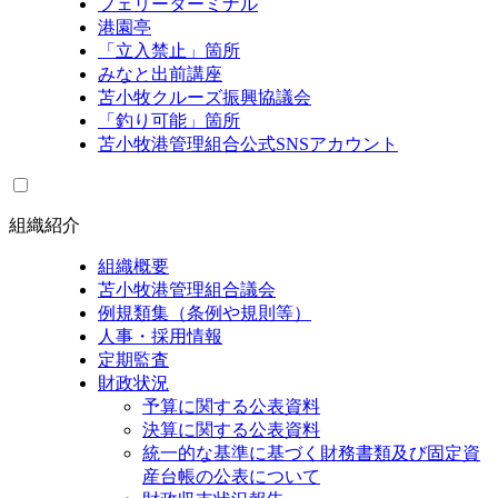
フェリーターミナル
港園亭
「立入禁止」箇所
みなと出前講座
苫小牧クルーズ振興協議会
「釣り可能」箇所
苫小牧港管理組合公式SNSアカウント
組織紹介
組織概要
苫小牧港管理組合議会
例規類集（条例や規則等）
人事・採用情報
定期監査
財政状況
予算に関する公表資料
決算に関する公表資料
統一的な基準に基づく財務書類及び固定資
産台帳の公表について