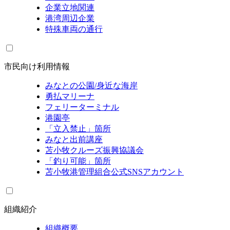
企業立地関連
港湾周辺企業
特殊車両の通行
市民向け利用情報
みなとの公園/身近な海岸
勇払マリーナ
フェリーターミナル
港園亭
「立入禁止」箇所
みなと出前講座
苫小牧クルーズ振興協議会
「釣り可能」箇所
苫小牧港管理組合公式SNSアカウント
組織紹介
組織概要