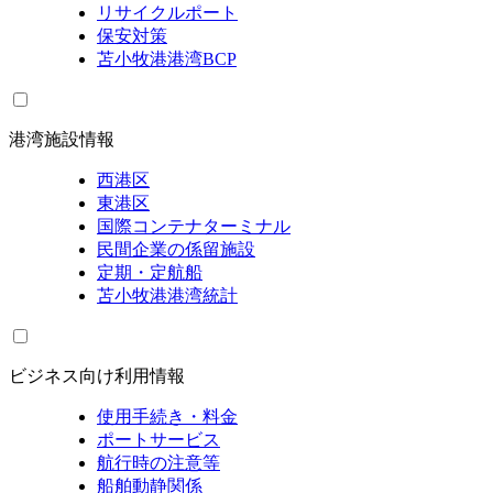
リサイクルポート
保安対策
苫小牧港港湾BCP
港湾施設情報
西港区
東港区
国際コンテナターミナル
民間企業の係留施設
定期・定航船
苫小牧港港湾統計
ビジネス向け利用情報
使用手続き・料金
ポートサービス
航行時の注意等
船舶動静関係