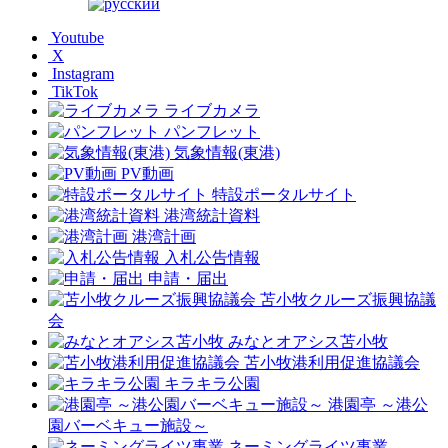
Youtube
X
Instagram
TikTok
ライブカメラ
パンフレット
気象情報(東港)
PV動画
特設ポータルサイト
港湾統計資料
港湾計画
入札公告情報
申請・届出
苫小牧クルーズ振興協議
会
みなとオアシス苫小牧
苫小牧港利用促進協議会
キラキラ公園
港園亭 ～港公
園バーベキュー施設～
ネーミングライツ事業