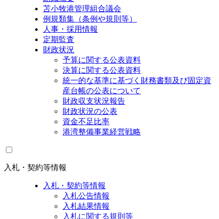
苫小牧港管理組合議会
例規類集（条例や規則等）
人事・採用情報
定期監査
財政状況
予算に関する公表資料
決算に関する公表資料
統一的な基準に基づく財務書類及び固定資
産台帳の公表について
財政収支状況報告
財政状況の公表
資金不足比率
港湾整備事業経営戦略
入札・契約等情報
入札・契約等情報
入札公告情報
入札結果情報
入札に関する規則等