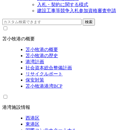
入札・契約に関する様式
建設工事等競争入札参加資格審査申請
苫小牧港の概要
苫小牧港の概要
苫小牧港の歴史
港湾計画
社会資本総合整備計画
リサイクルポート
保安対策
苫小牧港港湾BCP
港湾施設情報
西港区
東港区