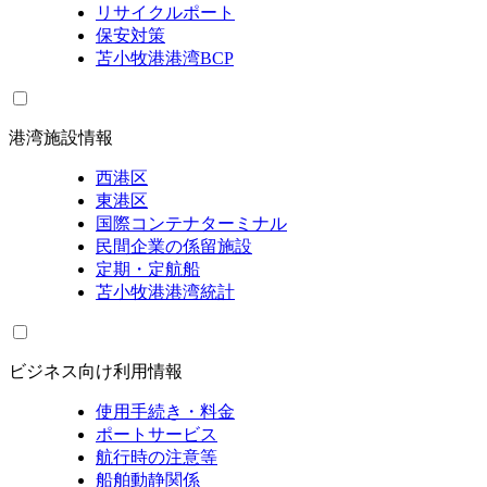
リサイクルポート
保安対策
苫小牧港港湾BCP
港湾施設情報
西港区
東港区
国際コンテナターミナル
民間企業の係留施設
定期・定航船
苫小牧港港湾統計
ビジネス向け利用情報
使用手続き・料金
ポートサービス
航行時の注意等
船舶動静関係