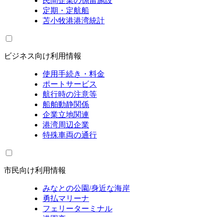
民間企業の係留施設
定期・定航船
苫小牧港港湾統計
ビジネス向け利用情報
使用手続き・料金
ポートサービス
航行時の注意等
船舶動静関係
企業立地関連
港湾周辺企業
特殊車両の通行
市民向け利用情報
みなとの公園/身近な海岸
勇払マリーナ
フェリーターミナル