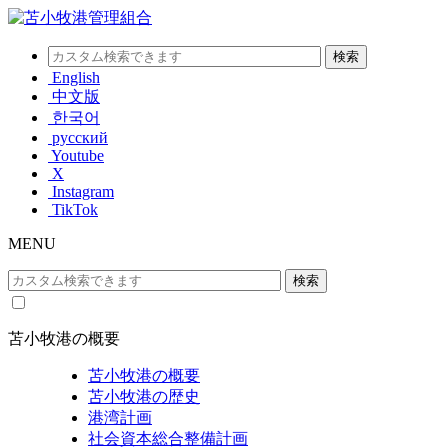
English
中文版
한국어
русский
Youtube
X
Instagram
TikTok
MENU
苫小牧港の概要
苫小牧港の概要
苫小牧港の歴史
港湾計画
社会資本総合整備計画