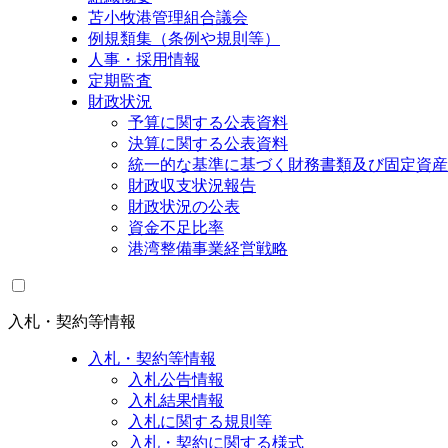
苫小牧港管理組合議会
例規類集（条例や規則等）
人事・採用情報
定期監査
財政状況
予算に関する公表資料
決算に関する公表資料
統一的な基準に基づく財務書類及び固定資産
財政収支状況報告
財政状況の公表
資金不足比率
港湾整備事業経営戦略
入札・契約等情報
入札・契約等情報
入札公告情報
入札結果情報
入札に関する規則等
入札・契約に関する様式