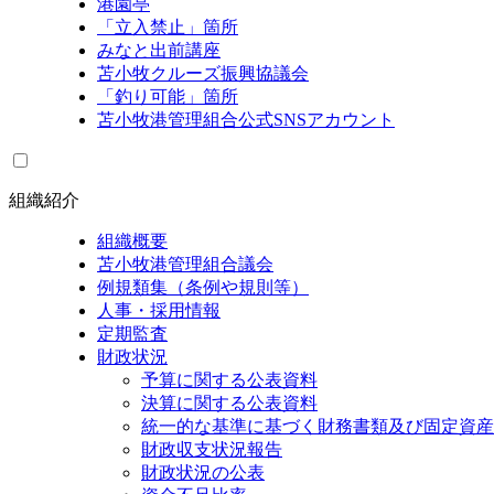
港園亭
「立入禁止」箇所
みなと出前講座
苫小牧クルーズ振興協議会
「釣り可能」箇所
苫小牧港管理組合公式SNSアカウント
組織紹介
組織概要
苫小牧港管理組合議会
例規類集（条例や規則等）
人事・採用情報
定期監査
財政状況
予算に関する公表資料
決算に関する公表資料
統一的な基準に基づく財務書類及び固定資産
財政収支状況報告
財政状況の公表