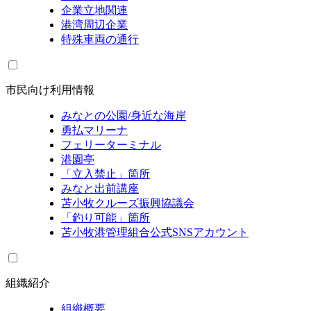
企業立地関連
港湾周辺企業
特殊車両の通行
市民向け利用情報
みなとの公園/身近な海岸
勇払マリーナ
フェリーターミナル
港園亭
「立入禁止」箇所
みなと出前講座
苫小牧クルーズ振興協議会
「釣り可能」箇所
苫小牧港管理組合公式SNSアカウント
組織紹介
組織概要