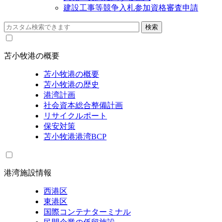
建設工事等競争入札参加資格審査申請
苫小牧港の概要
苫小牧港の概要
苫小牧港の歴史
港湾計画
社会資本総合整備計画
リサイクルポート
保安対策
苫小牧港港湾BCP
港湾施設情報
西港区
東港区
国際コンテナターミナル