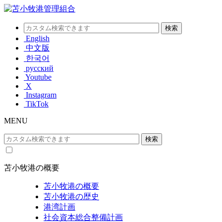
English
中文版
한국어
русский
Youtube
X
Instagram
TikTok
MENU
苫小牧港の概要
苫小牧港の概要
苫小牧港の歴史
港湾計画
社会資本総合整備計画