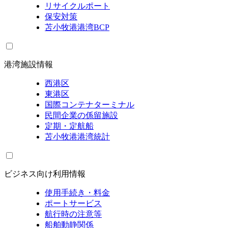
リサイクルポート
保安対策
苫小牧港港湾BCP
港湾施設情報
西港区
東港区
国際コンテナターミナル
民間企業の係留施設
定期・定航船
苫小牧港港湾統計
ビジネス向け利用情報
使用手続き・料金
ポートサービス
航行時の注意等
船舶動静関係