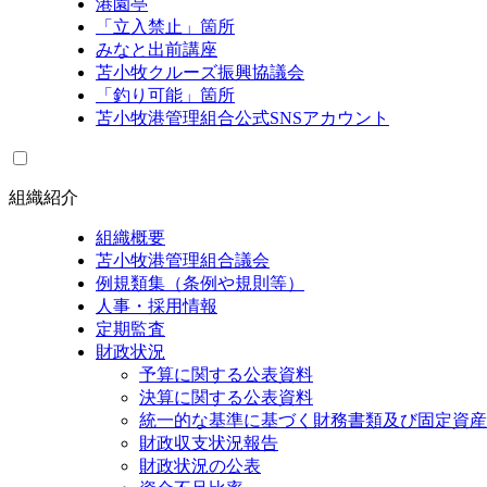
港園亭
「立入禁止」箇所
みなと出前講座
苫小牧クルーズ振興協議会
「釣り可能」箇所
苫小牧港管理組合公式SNSアカウント
組織紹介
組織概要
苫小牧港管理組合議会
例規類集（条例や規則等）
人事・採用情報
定期監査
財政状況
予算に関する公表資料
決算に関する公表資料
統一的な基準に基づく財務書類及び固定資産
財政収支状況報告
財政状況の公表