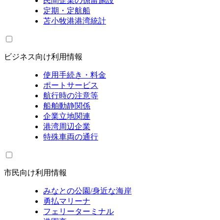
民間企業の係留施設
定期・定航船
苫小牧港港湾統計
ビジネス向け利用情報
使用手続き・料金
ポートサービス
航行時の注意等
船舶動静関係
企業立地関連
港湾周辺企業
特殊車両の通行
市民向け利用情報
みなとの公園/身近な海岸
勇払マリーナ
フェリーターミナル