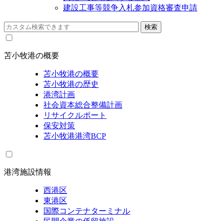
建設工事等競争入札参加資格審査申請
苫小牧港の概要
苫小牧港の概要
苫小牧港の歴史
港湾計画
社会資本総合整備計画
リサイクルポート
保安対策
苫小牧港港湾BCP
港湾施設情報
西港区
東港区
国際コンテナターミナル