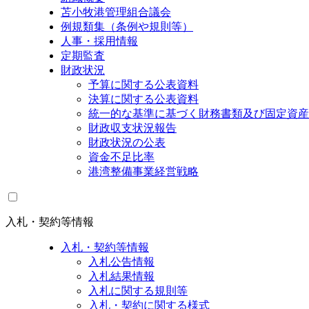
苫小牧港管理組合議会
例規類集（条例や規則等）
人事・採用情報
定期監査
財政状況
予算に関する公表資料
決算に関する公表資料
統一的な基準に基づく財務書類及び固定資産
財政収支状況報告
財政状況の公表
資金不足比率
港湾整備事業経営戦略
入札・契約等情報
入札・契約等情報
入札公告情報
入札結果情報
入札に関する規則等
入札・契約に関する様式