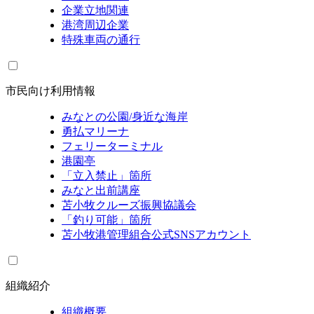
企業立地関連
港湾周辺企業
特殊車両の通行
市民向け利用情報
みなとの公園/身近な海岸
勇払マリーナ
フェリーターミナル
港園亭
「立入禁止」箇所
みなと出前講座
苫小牧クルーズ振興協議会
「釣り可能」箇所
苫小牧港管理組合公式SNSアカウント
組織紹介
組織概要