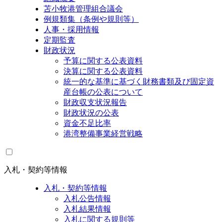
苫小牧港管理組合議会
例規類集（条例や規則等）
人事・採用情報
定期監査
財政状況
予算に関する公表資料
決算に関する公表資料
統一的な基準に基づく財務書類及び固定資
産台帳の公表について
財政収支状況報告
財政状況の公表
資金不足比率
港湾整備事業経営戦略
入札・契約等情報
入札・契約等情報
入札公告情報
入札結果情報
入札に関する規則等