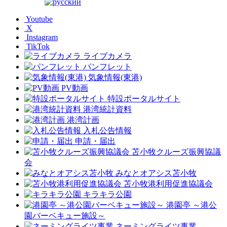
Youtube
X
Instagram
TikTok
ライブカメラ
パンフレット
気象情報(東港)
PV動画
特設ポータルサイト
港湾統計資料
港湾計画
入札公告情報
申請・届出
苫小牧クルーズ振興協議
会
みなとオアシス苫小牧
苫小牧港利用促進協議会
キラキラ公園
港園亭 ～港公
園バーベキュー施設～
ネーミングライツ事業