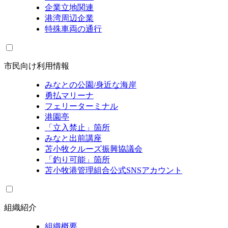
企業立地関連
港湾周辺企業
特殊車両の通行
市民向け利用情報
みなとの公園/身近な海岸
勇払マリーナ
フェリーターミナル
港園亭
「立入禁止」箇所
みなと出前講座
苫小牧クルーズ振興協議会
「釣り可能」箇所
苫小牧港管理組合公式SNSアカウント
組織紹介
組織概要