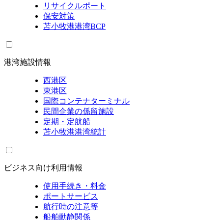
リサイクルポート
保安対策
苫小牧港港湾BCP
港湾施設情報
西港区
東港区
国際コンテナターミナル
民間企業の係留施設
定期・定航船
苫小牧港港湾統計
ビジネス向け利用情報
使用手続き・料金
ポートサービス
航行時の注意等
船舶動静関係