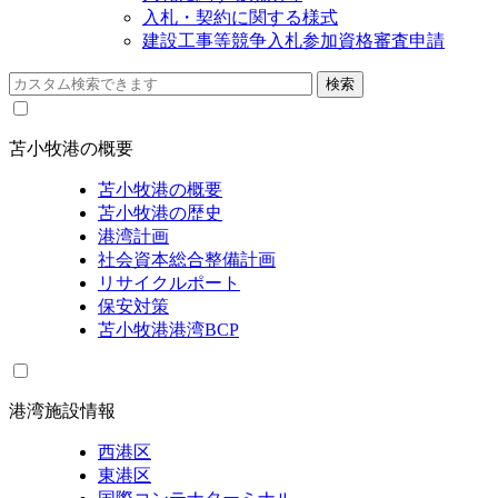
入札・契約に関する様式
建設工事等競争入札参加資格審査申請
苫小牧港の概要
苫小牧港の概要
苫小牧港の歴史
港湾計画
社会資本総合整備計画
リサイクルポート
保安対策
苫小牧港港湾BCP
港湾施設情報
西港区
東港区