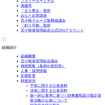
フェリーターミナル
港園亭
「立入禁止」箇所
みなと出前講座
苫小牧クルーズ振興協議会
「釣り可能」箇所
苫小牧港管理組合公式SNSアカウント
組織紹介
組織概要
苫小牧港管理組合議会
例規類集（条例や規則等）
人事・採用情報
定期監査
財政状況
予算に関する公表資料
決算に関する公表資料
統一的な基準に基づく財務書類及び固定資
産台帳の公表について