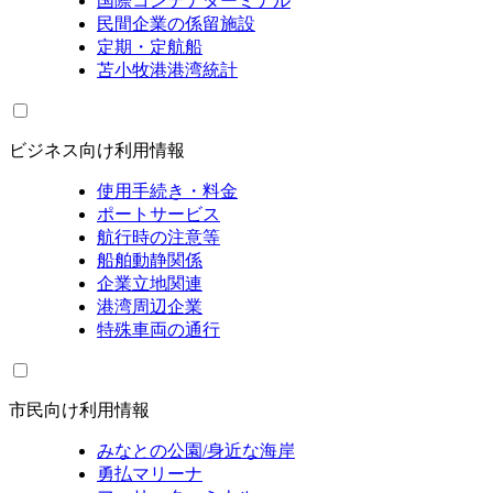
国際コンテナターミナル
民間企業の係留施設
定期・定航船
苫小牧港港湾統計
ビジネス向け利用情報
使用手続き・料金
ポートサービス
航行時の注意等
船舶動静関係
企業立地関連
港湾周辺企業
特殊車両の通行
市民向け利用情報
みなとの公園/身近な海岸
勇払マリーナ