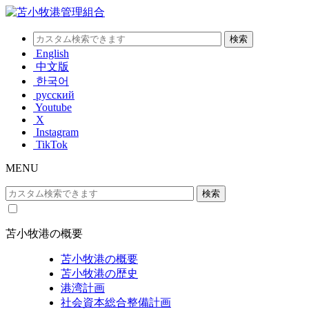
English
中文版
한국어
русский
Youtube
X
Instagram
TikTok
MENU
苫小牧港の概要
苫小牧港の概要
苫小牧港の歴史
港湾計画
社会資本総合整備計画