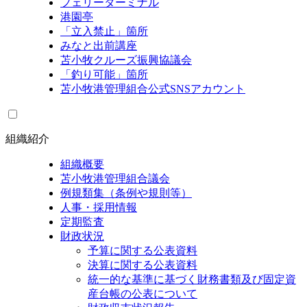
フェリーターミナル
港園亭
「立入禁止」箇所
みなと出前講座
苫小牧クルーズ振興協議会
「釣り可能」箇所
苫小牧港管理組合公式SNSアカウント
組織紹介
組織概要
苫小牧港管理組合議会
例規類集（条例や規則等）
人事・採用情報
定期監査
財政状況
予算に関する公表資料
決算に関する公表資料
統一的な基準に基づく財務書類及び固定資
産台帳の公表について