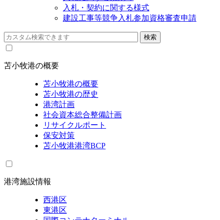
入札・契約に関する様式
建設工事等競争入札参加資格審査申請
苫小牧港の概要
苫小牧港の概要
苫小牧港の歴史
港湾計画
社会資本総合整備計画
リサイクルポート
保安対策
苫小牧港港湾BCP
港湾施設情報
西港区
東港区