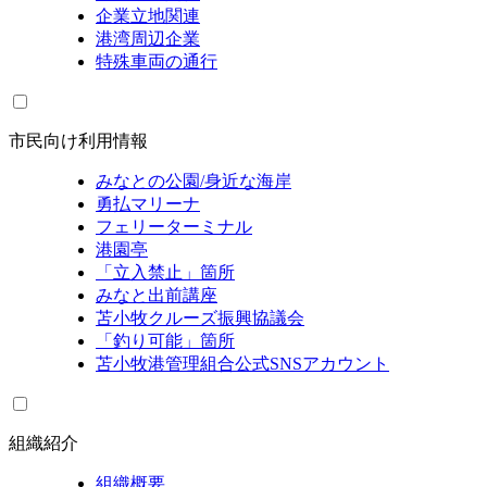
企業立地関連
港湾周辺企業
特殊車両の通行
市民向け利用情報
みなとの公園/身近な海岸
勇払マリーナ
フェリーターミナル
港園亭
「立入禁止」箇所
みなと出前講座
苫小牧クルーズ振興協議会
「釣り可能」箇所
苫小牧港管理組合公式SNSアカウント
組織紹介
組織概要