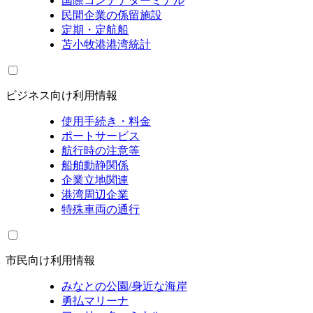
国際コンテナターミナル
民間企業の係留施設
定期・定航船
苫小牧港港湾統計
ビジネス向け利用情報
使用手続き・料金
ポートサービス
航行時の注意等
船舶動静関係
企業立地関連
港湾周辺企業
特殊車両の通行
市民向け利用情報
みなとの公園/身近な海岸
勇払マリーナ