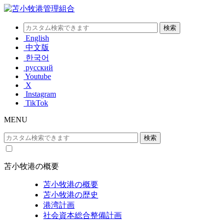
English
中文版
한국어
русский
Youtube
X
Instagram
TikTok
MENU
苫小牧港の概要
苫小牧港の概要
苫小牧港の歴史
港湾計画
社会資本総合整備計画