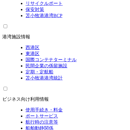
リサイクルポート
保安対策
苫小牧港港湾BCP
港湾施設情報
西港区
東港区
国際コンテナターミナル
民間企業の係留施設
定期・定航船
苫小牧港港湾統計
ビジネス向け利用情報
使用手続き・料金
ポートサービス
航行時の注意等
船舶動静関係