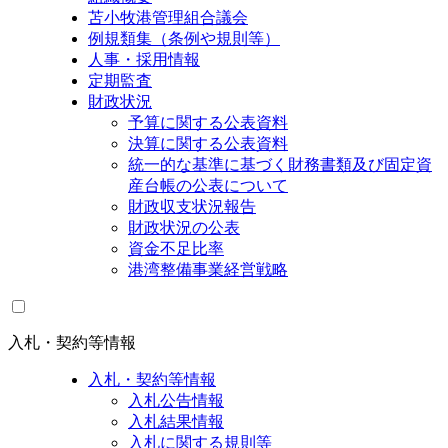
苫小牧港管理組合議会
例規類集（条例や規則等）
人事・採用情報
定期監査
財政状況
予算に関する公表資料
決算に関する公表資料
統一的な基準に基づく財務書類及び固定資
産台帳の公表について
財政収支状況報告
財政状況の公表
資金不足比率
港湾整備事業経営戦略
入札・契約等情報
入札・契約等情報
入札公告情報
入札結果情報
入札に関する規則等