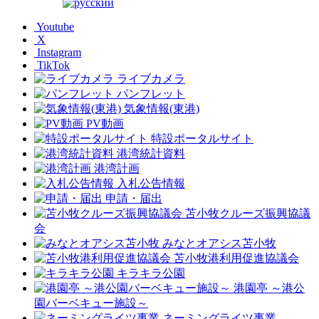
Youtube
X
Instagram
TikTok
ライブカメラ
パンフレット
気象情報(東港)
PV動画
特設ポータルサイト
港湾統計資料
港湾計画
入札公告情報
申請・届出
苫小牧クルーズ振興協議
会
みなとオアシス苫小牧
苫小牧港利用促進協議会
キラキラ公園
港園亭 ～港公
園バーベキュー施設～
ネーミングライツ事業