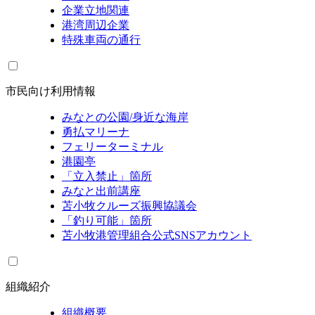
企業立地関連
港湾周辺企業
特殊車両の通行
市民向け利用情報
みなとの公園/身近な海岸
勇払マリーナ
フェリーターミナル
港園亭
「立入禁止」箇所
みなと出前講座
苫小牧クルーズ振興協議会
「釣り可能」箇所
苫小牧港管理組合公式SNSアカウント
組織紹介
組織概要