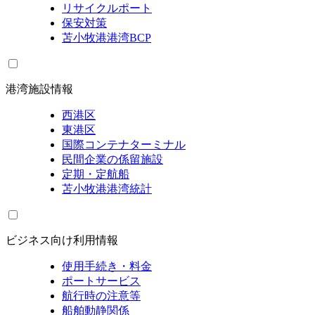
リサイクルポート
保安対策
苫小牧港港湾BCP
港湾施設情報
西港区
東港区
国際コンテナターミナル
民間企業の係留施設
定期・定航船
苫小牧港港湾統計
ビジネス向け利用情報
使用手続き・料金
ポートサービス
航行時の注意等
船舶動静関係