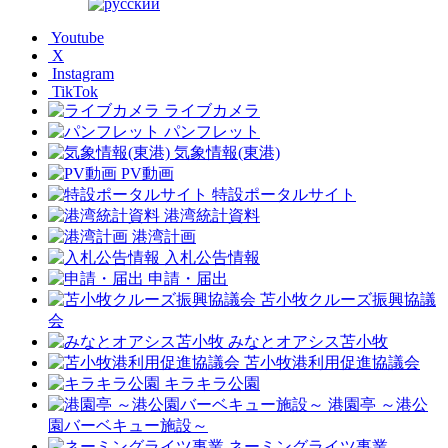
Youtube
X
Instagram
TikTok
ライブカメラ
パンフレット
気象情報(東港)
PV動画
特設ポータルサイト
港湾統計資料
港湾計画
入札公告情報
申請・届出
苫小牧クルーズ振興協議
会
みなとオアシス苫小牧
苫小牧港利用促進協議会
キラキラ公園
港園亭 ～港公
園バーベキュー施設～
ネーミングライツ事業