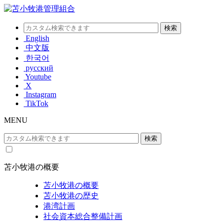
English
中文版
한국어
русский
Youtube
X
Instagram
TikTok
MENU
苫小牧港の概要
苫小牧港の概要
苫小牧港の歴史
港湾計画
社会資本総合整備計画