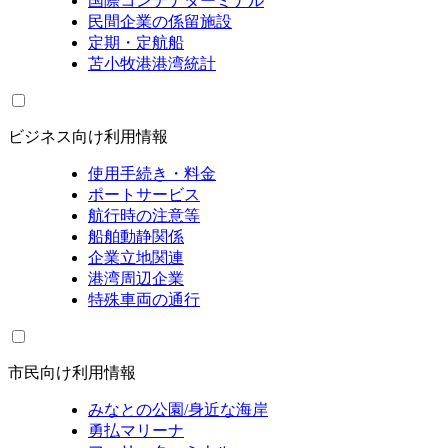
国際コンテナターミナル
民間企業の係留施設
定期・定航船
苫小牧港港湾統計
ビジネス向け利用情報
使用手続き・料金
ポートサービス
航行時の注意等
船舶動静関係
企業立地関連
港湾周辺企業
特殊車両の通行
市民向け利用情報
みなとの公園/身近な海岸
勇払マリーナ