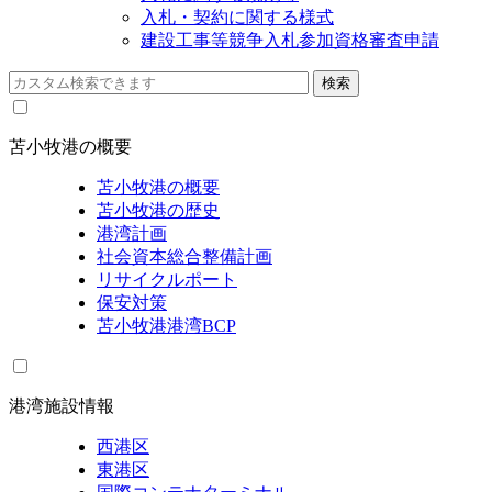
入札・契約に関する様式
建設工事等競争入札参加資格審査申請
苫小牧港の概要
苫小牧港の概要
苫小牧港の歴史
港湾計画
社会資本総合整備計画
リサイクルポート
保安対策
苫小牧港港湾BCP
港湾施設情報
西港区
東港区