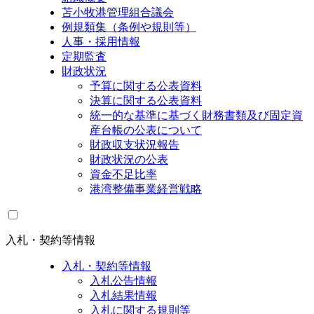
苫小牧港管理組合議会
例規類集（条例や規則等）
人事・採用情報
定期監査
財政状況
予算に関する公表資料
決算に関する公表資料
統一的な基準に基づく財務書類及び固定資
産台帳の公表について
財政収支状況報告
財政状況の公表
資金不足比率
港湾整備事業経営戦略
入札・契約等情報
入札・契約等情報
入札公告情報
入札結果情報
入札に関する規則等