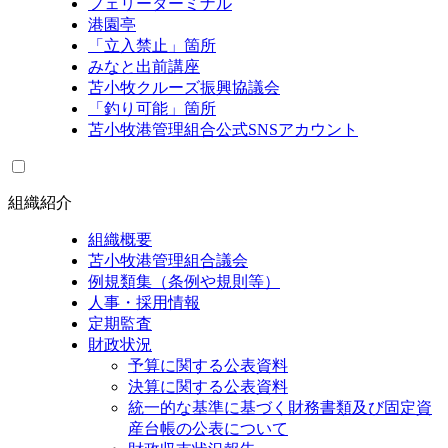
フェリーターミナル
港園亭
「立入禁止」箇所
みなと出前講座
苫小牧クルーズ振興協議会
「釣り可能」箇所
苫小牧港管理組合公式SNSアカウント
組織紹介
組織概要
苫小牧港管理組合議会
例規類集（条例や規則等）
人事・採用情報
定期監査
財政状況
予算に関する公表資料
決算に関する公表資料
統一的な基準に基づく財務書類及び固定資
産台帳の公表について