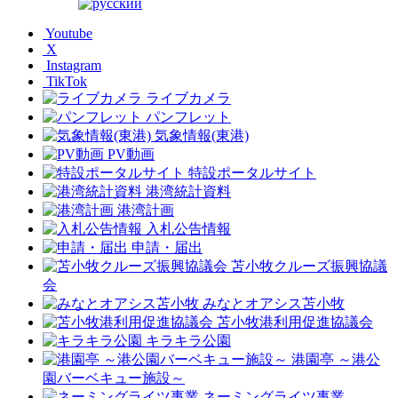
Youtube
X
Instagram
TikTok
ライブカメラ
パンフレット
気象情報(東港)
PV動画
特設ポータルサイト
港湾統計資料
港湾計画
入札公告情報
申請・届出
苫小牧クルーズ振興協議
会
みなとオアシス苫小牧
苫小牧港利用促進協議会
キラキラ公園
港園亭 ～港公
園バーベキュー施設～
ネーミングライツ事業