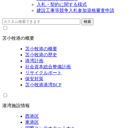
入札・契約に関する様式
建設工事等競争入札参加資格審査申請
苫小牧港の概要
苫小牧港の概要
苫小牧港の歴史
港湾計画
社会資本総合整備計画
リサイクルポート
保安対策
苫小牧港港湾BCP
港湾施設情報
西港区
東港区