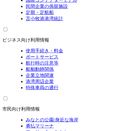
国際コンテナターミナル
民間企業の係留施設
定期・定航船
苫小牧港港湾統計
ビジネス向け利用情報
使用手続き・料金
ポートサービス
航行時の注意等
船舶動静関係
企業立地関連
港湾周辺企業
特殊車両の通行
市民向け利用情報
みなとの公園/身近な海岸
勇払マリーナ