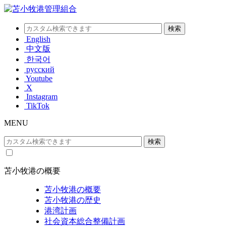
English
中文版
한국어
русский
Youtube
X
Instagram
TikTok
MENU
苫小牧港の概要
苫小牧港の概要
苫小牧港の歴史
港湾計画
社会資本総合整備計画