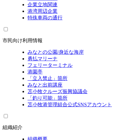
企業立地関連
港湾周辺企業
特殊車両の通行
市民向け利用情報
みなとの公園/身近な海岸
勇払マリーナ
フェリーターミナル
港園亭
「立入禁止」箇所
みなと出前講座
苫小牧クルーズ振興協議会
「釣り可能」箇所
苫小牧港管理組合公式SNSアカウント
組織紹介
組織概要