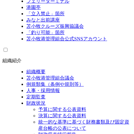
フェリーターミナル
港園亭
「立入禁止」箇所
みなと出前講座
苫小牧クルーズ振興協議会
「釣り可能」箇所
苫小牧港管理組合公式SNSアカウント
組織紹介
組織概要
苫小牧港管理組合議会
例規類集（条例や規則等）
人事・採用情報
定期監査
財政状況
予算に関する公表資料
決算に関する公表資料
統一的な基準に基づく財務書類及び固定資
産台帳の公表について