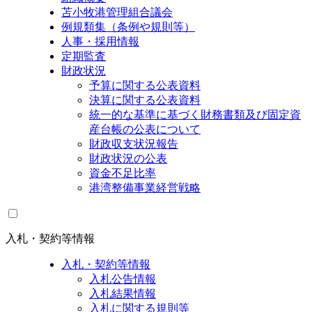
苫小牧港管理組合議会
例規類集（条例や規則等）
人事・採用情報
定期監査
財政状況
予算に関する公表資料
決算に関する公表資料
統一的な基準に基づく財務書類及び固定資
産台帳の公表について
財政収支状況報告
財政状況の公表
資金不足比率
港湾整備事業経営戦略
入札・契約等情報
入札・契約等情報
入札公告情報
入札結果情報
入札に関する規則等