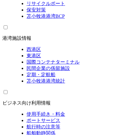
リサイクルポート
保安対策
苫小牧港港湾BCP
港湾施設情報
西港区
東港区
国際コンテナターミナル
民間企業の係留施設
定期・定航船
苫小牧港港湾統計
ビジネス向け利用情報
使用手続き・料金
ポートサービス
航行時の注意等
船舶動静関係