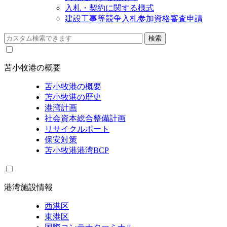
入札・契約に関する様式
建設工事等競争入札参加資格審査申請
苫小牧港の概要
苫小牧港の概要
苫小牧港の歴史
港湾計画
社会資本総合整備計画
リサイクルポート
保安対策
苫小牧港港湾BCP
港湾施設情報
西港区
東港区