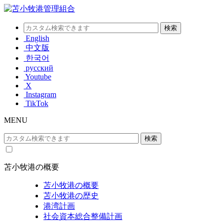
English
中文版
한국어
русский
Youtube
X
Instagram
TikTok
MENU
苫小牧港の概要
苫小牧港の概要
苫小牧港の歴史
港湾計画
社会資本総合整備計画