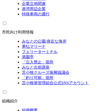
企業立地関連
港湾周辺企業
特殊車両の通行
市民向け利用情報
みなとの公園/身近な海岸
勇払マリーナ
フェリーターミナル
港園亭
「立入禁止」箇所
みなと出前講座
苫小牧クルーズ振興協議会
「釣り可能」箇所
苫小牧港管理組合公式SNSアカウント
組織紹介
組織概要