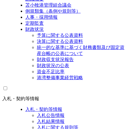
苫小牧港管理組合議会
例規類集（条例や規則等）
人事・採用情報
定期監査
財政状況
予算に関する公表資料
決算に関する公表資料
統一的な基準に基づく財務書類及び固定資
産台帳の公表について
財政収支状況報告
財政状況の公表
資金不足比率
港湾整備事業経営戦略
入札・契約等情報
入札・契約等情報
入札公告情報
入札結果情報
入札に関する規則等