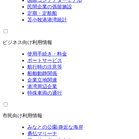
国際コンテナターミナル
民間企業の係留施設
定期・定航船
苫小牧港港湾統計
ビジネス向け利用情報
使用手続き・料金
ポートサービス
航行時の注意等
船舶動静関係
企業立地関連
港湾周辺企業
特殊車両の通行
市民向け利用情報
みなとの公園/身近な海岸
勇払マリーナ