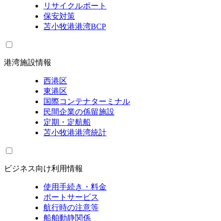
リサイクルポート
保安対策
苫小牧港港湾BCP
港湾施設情報
西港区
東港区
国際コンテナターミナル
民間企業の係留施設
定期・定航船
苫小牧港港湾統計
ビジネス向け利用情報
使用手続き・料金
ポートサービス
航行時の注意等
船舶動静関係