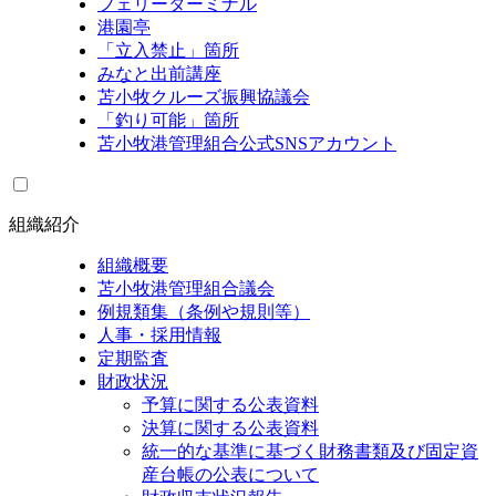
フェリーターミナル
港園亭
「立入禁止」箇所
みなと出前講座
苫小牧クルーズ振興協議会
「釣り可能」箇所
苫小牧港管理組合公式SNSアカウント
組織紹介
組織概要
苫小牧港管理組合議会
例規類集（条例や規則等）
人事・採用情報
定期監査
財政状況
予算に関する公表資料
決算に関する公表資料
統一的な基準に基づく財務書類及び固定資
産台帳の公表について