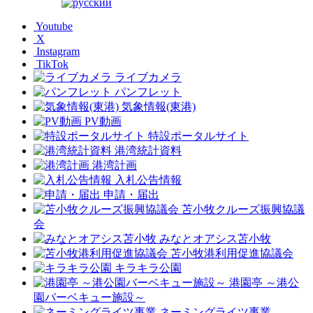
Youtube
X
Instagram
TikTok
ライブカメラ
パンフレット
気象情報(東港)
PV動画
特設ポータルサイト
港湾統計資料
港湾計画
入札公告情報
申請・届出
苫小牧クルーズ振興協議
会
みなとオアシス苫小牧
苫小牧港利用促進協議会
キラキラ公園
港園亭 ～港公
園バーベキュー施設～
ネーミングライツ事業