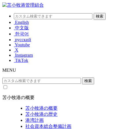
English
中文版
한국어
русский
Youtube
X
Instagram
TikTok
MENU
苫小牧港の概要
苫小牧港の概要
苫小牧港の歴史
港湾計画
社会資本総合整備計画