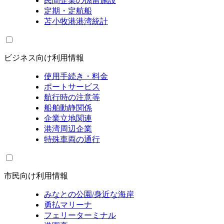
民間企業の係留施設
定期・定航船
苫小牧港港湾統計
ビジネス向け利用情報
使用手続き・料金
ポートサービス
航行時の注意等
船舶動静関係
企業立地関連
港湾周辺企業
特殊車両の通行
市民向け利用情報
みなとの公園/身近な海岸
勇払マリーナ
フェリーターミナル