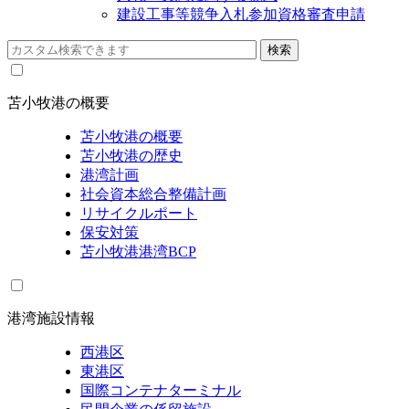
建設工事等競争入札参加資格審査申請
苫小牧港の概要
苫小牧港の概要
苫小牧港の歴史
港湾計画
社会資本総合整備計画
リサイクルポート
保安対策
苫小牧港港湾BCP
港湾施設情報
西港区
東港区
国際コンテナターミナル