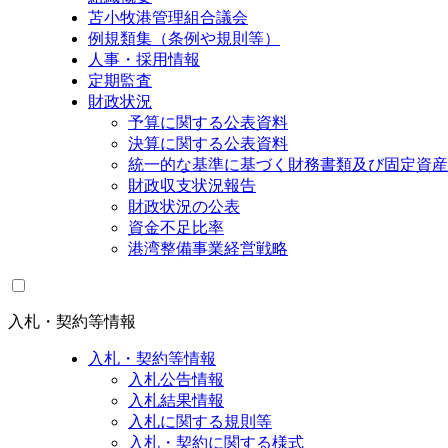
苫小牧港管理組合議会
例規類集（条例や規則等）
人事・採用情報
定期監査
財政状況
予算に関する公表資料
決算に関する公表資料
統一的な基準に基づく財務書類及び固定資産
財政収支状況報告
財政状況の公表
資金不足比率
港湾整備事業経営戦略
入札・契約等情報
入札・契約等情報
入札公告情報
入札結果情報
入札に関する規則等
入札・契約に関する様式