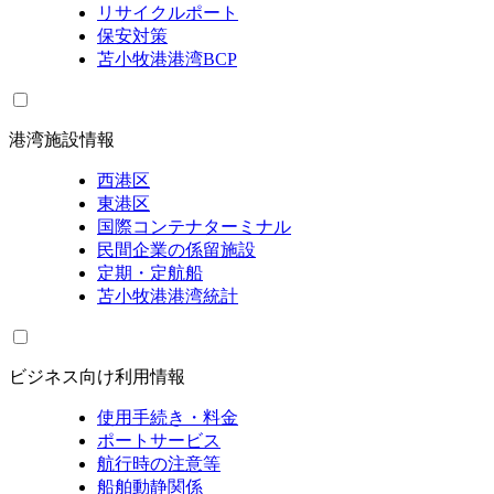
リサイクルポート
保安対策
苫小牧港港湾BCP
港湾施設情報
西港区
東港区
国際コンテナターミナル
民間企業の係留施設
定期・定航船
苫小牧港港湾統計
ビジネス向け利用情報
使用手続き・料金
ポートサービス
航行時の注意等
船舶動静関係