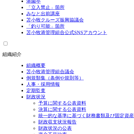
港園亭
「立入禁止」箇所
みなと出前講座
苫小牧クルーズ振興協議会
「釣り可能」箇所
苫小牧港管理組合公式SNSアカウント
組織紹介
組織概要
苫小牧港管理組合議会
例規類集（条例や規則等）
人事・採用情報
定期監査
財政状況
予算に関する公表資料
決算に関する公表資料
統一的な基準に基づく財務書類及び固定資産
財政収支状況報告
財政状況の公表