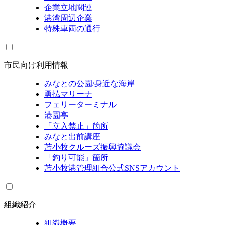
企業立地関連
港湾周辺企業
特殊車両の通行
市民向け利用情報
みなとの公園/身近な海岸
勇払マリーナ
フェリーターミナル
港園亭
「立入禁止」箇所
みなと出前講座
苫小牧クルーズ振興協議会
「釣り可能」箇所
苫小牧港管理組合公式SNSアカウント
組織紹介
組織概要