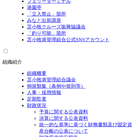
フェリーターミナル
港園亭
「立入禁止」箇所
みなと出前講座
苫小牧クルーズ振興協議会
「釣り可能」箇所
苫小牧港管理組合公式SNSアカウント
組織紹介
組織概要
苫小牧港管理組合議会
例規類集（条例や規則等）
人事・採用情報
定期監査
財政状況
予算に関する公表資料
決算に関する公表資料
統一的な基準に基づく財務書類及び固定資
産台帳の公表について