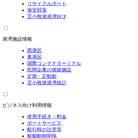
リサイクルポート
保安対策
苫小牧港港湾BCP
港湾施設情報
西港区
東港区
国際コンテナターミナル
民間企業の係留施設
定期・定航船
苫小牧港港湾統計
ビジネス向け利用情報
使用手続き・料金
ポートサービス
航行時の注意等
船舶動静関係