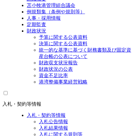
苫小牧港管理組合議会
例規類集（条例や規則等）
人事・採用情報
定期監査
財政状況
予算に関する公表資料
決算に関する公表資料
統一的な基準に基づく財務書類及び固定資
産台帳の公表について
財政収支状況報告
財政状況の公表
資金不足比率
港湾整備事業経営戦略
入札・契約等情報
入札・契約等情報
入札公告情報
入札結果情報
入札に関する規則等