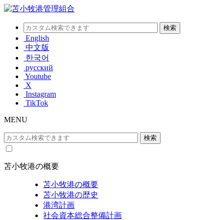
English
中文版
한국어
русский
Youtube
X
Instagram
TikTok
MENU
苫小牧港の概要
苫小牧港の概要
苫小牧港の歴史
港湾計画
社会資本総合整備計画