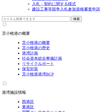
入札・契約に関する様式
建設工事等競争入札参加資格審査申請
苫小牧港の概要
苫小牧港の概要
苫小牧港の歴史
港湾計画
社会資本総合整備計画
リサイクルポート
保安対策
苫小牧港港湾BCP
港湾施設情報
西港区
東港区